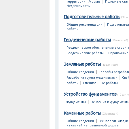
|
территории г.Москва
Полезные стат
Недвижимость
Подготовительные работы
(31 з
|
Общие рекомендации
Подготовите
работы
Геодезические работы
(16 записей)
Геодезическое обеспечение в строит
|
Геодезические работы
Справочные
Земляные работы
(43 записей)
|
Общие сведения
Способы разработк
|
Разработка грунта механизмами
Сва
|
работы
Специальные работы
Устройство фундаментов
(19 запи
|
Фундаменты
Основния и фундамент
Каменные работы
(23 записей)
|
Общие сведения
Технология кладки
из камней неправильной формы