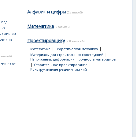
Алфавит и цифры
(2 записей)
 под
Математика
(5 записей)
ных
|
ых листов
овли из
Проектировщику
(231 записей)
|
|
Математика
Теоретическая механика
|
Материалы для строительных конструкций
 записей)
Напряжения, деформации, прочность материалов
|
|
гии ISOVER
Строительное проектирование
Конструктивные решения зданий