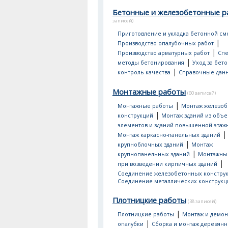
Бетонные и железобетонные р
записей)
Приготовление и укладка бетонной см
|
Производство опалубочных работ
|
Производство арматурных работ
Сп
|
методы бетонирования
Уход за бет
|
контроль качества
Справочные дан
Монтажные работы
(60 записей)
|
Монтажные работы
Монтаж железо
|
конструкций
Монтаж зданий из объ
элементов и зданий повышенной этаж
Монтаж каркасно-панельных зданий
|
крупноблочных зданий
Монтаж
|
крупнопанельных зданий
Монтажны
|
при возведении кирпичных зданий
Соединение железобетонных констру
Соединение металлических конструкц
Плотницкие работы
(38 записей)
|
Плотницкие работы
Монтаж и демон
|
опалубки
Сборка и монтаж деревян