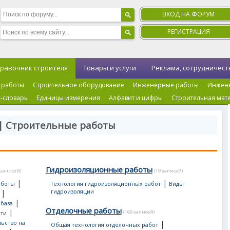
ВХОД НА ФОРУМ
РЕГИСТРАЦИЯ
равочник строителя
Товары и услуги
Реклама, сотрудничест
 работы
Строительное оборудование
Инженерные работы
Инжен
-словарь
Единицы измерения
Алфавит и цифры
Строительная мат
| Строительные работы
Гидроизоляционные работы
 записей)
(19 записей)
|
|
аботы
Технология гидроизоляционных работ
Виды
|
гидроизоляции
|
 база
Отделочные работы
|
(169 записей)
сти
ьство на
|
Общая технология отделочных работ