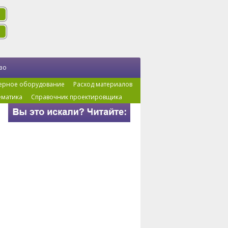
во
ерное оборудование
Расход материалов
ематика
Справочник проектировщика