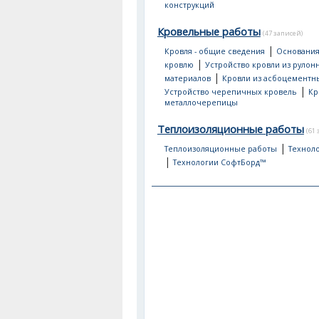
конструкций
Кровельные работы
(47 записей)
|
Кровля - общие сведения
Основания
|
кровлю
Устройство кровли из рулон
|
материалов
Кровли из асбоцементн
|
Устройство черепичных кровель
Кр
металлочерепицы
Теплоизоляционные работы
(61
|
Теплоизоляционные работы
Техноло
|
Технологии СофтБорд™