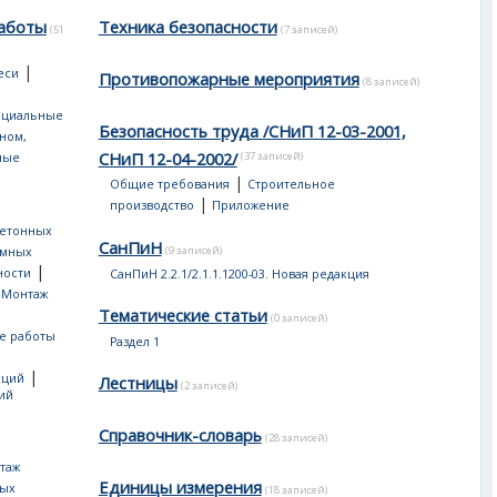
аботы
Техника безопасности
(51
(7 записей)
|
еси
Противопожарные мероприятия
(8 записей)
ециальные
Безопасность труда /СНиП 12-03-2001,
оном,
СНиП 12-04-2002/
(37 записей)
ные
|
Общие требования
Строительное
|
производство
Приложение
бетонных
СанПиН
(9 записей)
емных
|
ности
СанПиН 2.2.1/2.1.1.1200-03. Новая редакция
|
Монтаж
Тематические статьи
(0 записей)
е работы
Раздел 1
|
кций
Лестницы
(2 записей)
ий
Справочник-словарь
(28 записей)
таж
Единицы измерения
ных
(18 записей)