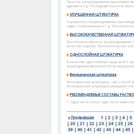
Простое оштукатуривание выполняют во
зданиях и т.д. Последовательность выпо
УЛУЧШЕННАЯ ШТУКАТУРКА
Улучшенное оштукатуривание производя
садах, поликлиниках и т. д. Технологиче
ВЫСОКОКАЧЕСТВЕННАЯ ШТУКАТУР
Высококачественное оштукатуривание п
качество отделки. Технологические опе
ОДНОСЛОЙНАЯ ШТУКАТУРКА
В качестве однослойных чаще всего пр
штукатурками выполняется во внутренн
Венецианская штукатурка
Венецианская штукатурка – как способ у
Венецианские штукатурки украшали стен
РЕКОМЕНДУЕМЫЕ СОСТАВЫ РАСТВО
1. Одна часть гипса + две части известков
« Предыдущая
1
|
2
|
3
|
4
|
5
|
20
|
21
|
22
|
23
|
24
|
25
|
26
39
|
40
|
41
|
42
|
43
|
44
|
45
|