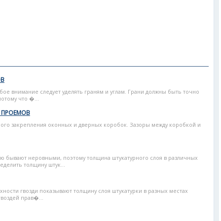
ОВ
ое внимание следует уделять граням и углам. Грани должны быть точно
тому что �...
 ПРОЕМОВ
ного закрепления оконных и дверных коробок. Зазоры между коробкой и
ю бывают неровными, поэтому толщина штукатурного слоя в различных
еделить толщину штук...
ности гвозди показывают толщину слоя штукатурки в разных местах
воздей прав�...