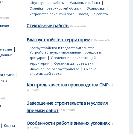
|
ьи
|
|
Штукатурные работы
Малярные работы
|
|
Оклейка поверхностей обоями
Облицовка
|
Устройство покрытий пола
Фасадные работы
аписей)
Стекольные работы
льные
(8 записей)
Благоустройство территории
(126 записей)
|
Благоустройство и градостроительство
|
ельстве
Устройство внутриквартальных проездов и
 данные
|
тротуаров
Озеленение прилегающей
|
|
территории
Организация освещения
|
Инженерное благоустройство
Охрана
|
окружающей среды
и грунта
йные
Контроль качества производства СМР
(12
записей)
сей)
Завершение строительства и условия
ы
приемки работ
(7 записей)
Особенности работ в зимних условиях
(3
|
Кладка
записей)