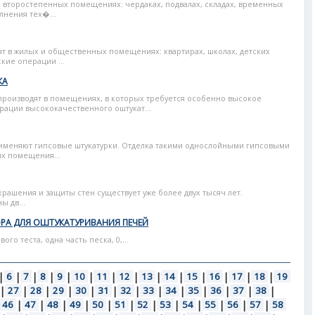
 второстепенных помещениях: чердаках, подвалах, складах, временных
лнения тех�...
т в жилых и общественных помещениях: квартирах, школах, детских
ские операции ...
КА
роизводят в помещениях, в которых требуется особенно высокое
рации высококачественного оштукат...
именяют гипсовые штукатурки. Отделка такими однослойными гипсовыми
их помещения...
крашения и защиты стен существует уже более двух тысяч лет.
ы дв...
РА ДЛЯ ОШТУКАТУРИВАНИЯ ПЕЧЕЙ
ого теста, одна часть песка, 0,...
|
6
|
7
|
8
|
9
|
10
|
11
|
12
|
13
|
14
|
15
|
16
|
17
|
18
|
19
|
27
|
28
|
29
|
30
|
31
|
32
|
33
|
34
|
35
|
36
|
37
|
38
|
46
|
47
|
48
|
49
|
50
|
51
|
52
|
53
|
54
|
55
|
56
|
57
|
58