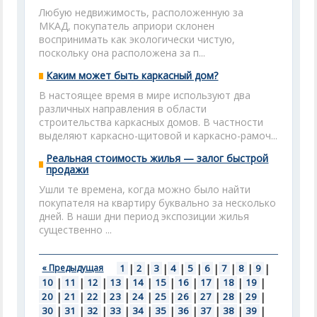
Любую недвижимость, расположенную за
МКАД, покупатель априори склонен
воспринимать как экологически чистую,
поскольку она расположена за п...
Каким может быть каркасный дом?
В настоящее время в мире используют два
различных направления в области
строительства каркасных домов. В частности
выделяют каркасно-щитовой и каркасно-рамоч...
Реальная стоимость жилья — залог быстрой
продажи
Ушли те времена, когда можно было найти
покупателя на квартиру буквально за несколько
дней. В наши дни период экспозиции жилья
существенно ...
« Предыдущая
1
|
2
|
3
|
4
|
5
|
6
|
7
|
8
|
9
|
10
|
11
|
12
|
13
|
14
|
15
|
16
|
17
|
18
|
19
|
20
|
21
|
22
|
23
|
24
|
25
|
26
|
27
|
28
|
29
|
30
|
31
|
32
|
33
|
34
|
35
|
36
|
37
|
38
|
39
|