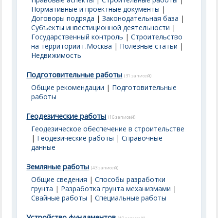
Нормативные и проектные документы
|
Договоры подряда
|
Законодательная база
|
Субъекты инвестиционной деятельности
|
Государственный контроль
|
Строительство
на территории г.Москва
|
Полезные статьи
|
Недвижимость
Подготовительные работы
(31 записей)
Общие рекомендации
|
Подготовительные
работы
Геодезические работы
(16 записей)
Геодезическое обеспечение в строительстве
|
Геодезические работы
|
Справочные
данные
Земляные работы
(43 записей)
Общие сведения
|
Способы разработки
грунта
|
Разработка грунта механизмами
|
Свайные работы
|
Специальные работы
Устройство фундаментов