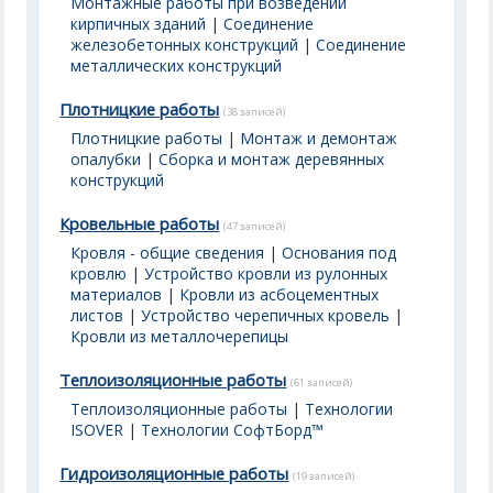
Монтажные работы при возведении
кирпичных зданий
|
Соединение
железобетонных конструкций
|
Соединение
металлических конструкций
Плотницкие работы
(38 записей)
Плотницкие работы
|
Монтаж и демонтаж
опалубки
|
Сборка и монтаж деревянных
конструкций
Кровельные работы
(47 записей)
Кровля - общие сведения
|
Основания под
кровлю
|
Устройство кровли из рулонных
материалов
|
Кровли из асбоцементных
листов
|
Устройство черепичных кровель
|
Кровли из металлочерепицы
Теплоизоляционные работы
(61 записей)
Теплоизоляционные работы
|
Технологии
ISOVER
|
Технологии СофтБорд™
Гидроизоляционные работы
(19 записей)