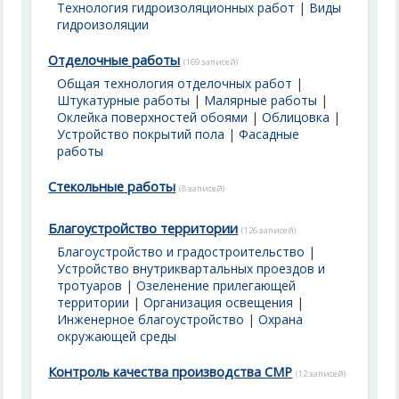
Технология гидроизоляционных работ
|
Виды
гидроизоляции
Отделочные работы
(169 записей)
Общая технология отделочных работ
|
Штукатурные работы
|
Малярные работы
|
Оклейка поверхностей обоями
|
Облицовка
|
Устройство покрытий пола
|
Фасадные
работы
Стекольные работы
(8 записей)
Благоустройство территории
(126 записей)
Благоустройство и градостроительство
|
Устройство внутриквартальных проездов и
тротуаров
|
Озеленение прилегающей
территории
|
Организация освещения
|
Инженерное благоустройство
|
Охрана
окружающей среды
Контроль качества производства СМР
(12 записей)