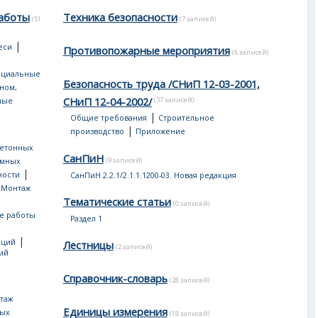
аботы
Техника безопасности
(51
(7 записей)
|
еси
Противопожарные мероприятия
(8 записей)
ециальные
Безопасность труда /СНиП 12-03-2001,
оном,
СНиП 12-04-2002/
(37 записей)
ные
|
Общие требования
Строительное
|
производство
Приложение
бетонных
СанПиН
(9 записей)
емных
|
ности
СанПиН 2.2.1/2.1.1.1200-03. Новая редакция
|
Монтаж
Тематические статьи
(0 записей)
е работы
Раздел 1
|
кций
Лестницы
(2 записей)
ий
Справочник-словарь
(28 записей)
таж
Единицы измерения
ных
(18 записей)