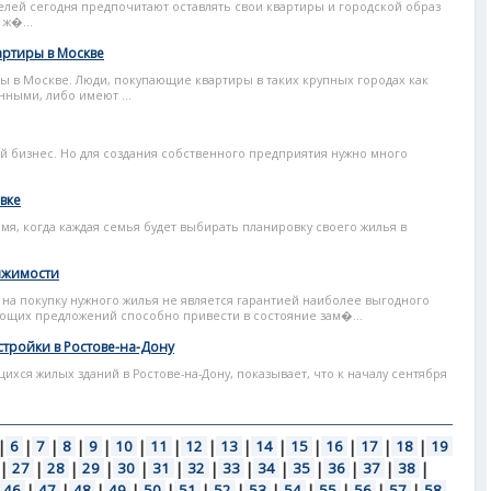
елей сегодня предпочитают оставлять свои квартиры и городской образ
 ж�...
артиры в Москве
 в Москве. Люди, покупающие квартиры в таких крупных городах как
ными, либо имеют ...
й бизнес. Но для создания собственного предприятия нужно много
вке
мя, когда каждая семья будет выбирать планировку своего жилья в
ижимости
на покупку нужного жилья не является гарантией наиболее выгодного
щих предложений способно привести в состояние зам�...
стройки в Ростове-на-Дону
хся жилых зданий в Ростове-на-Дону, показывает, что к началу сентября
|
6
|
7
|
8
|
9
|
10
|
11
|
12
|
13
|
14
|
15
|
16
|
17
|
18
|
19
|
27
|
28
|
29
|
30
|
31
|
32
|
33
|
34
|
35
|
36
|
37
|
38
|
46
|
47
|
48
|
49
|
50
|
51
|
52
|
53
|
54
|
55
|
56
|
57
|
58