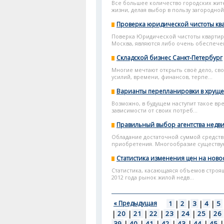
Все большее количество городских жит
жизни, делая выбор в пользу загородной
Проверка юридической чистоты кв
Поверка Юридической чистоты квартиры
Москва, являются либо очень обеспечен
Складской бизнес Санкт-Петербург
Многие мечтают открыть своё дело, сво
усилий, времени, финансов, терпе...
Варианты перепланировки в хруще
Возможно, в будущем наступит такое вре
зависимости от своих потреб...
Правильный выбор агентства недв
Обладание достаточной суммой средств 
приобретения. Многообразие существую
Статистика изменения цен на ново
Статистика, касающаяся объемов строящи
2012 года рынок жилой недв...
« Предыдущая
1
|
2
|
3
|
4
|
5
|
20
|
21
|
22
|
23
|
24
|
25
|
26
39
|
40
|
41
|
42
|
43
|
44
|
45
|