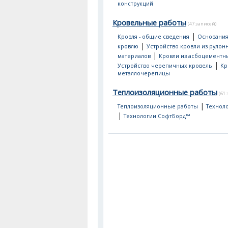
конструкций
Кровельные работы
(47 записей)
|
Кровля - общие сведения
Основания
|
кровлю
Устройство кровли из рулон
|
материалов
Кровли из асбоцементн
|
Устройство черепичных кровель
Кр
металлочерепицы
Теплоизоляционные работы
(61
|
Теплоизоляционные работы
Техноло
|
Технологии СофтБорд™