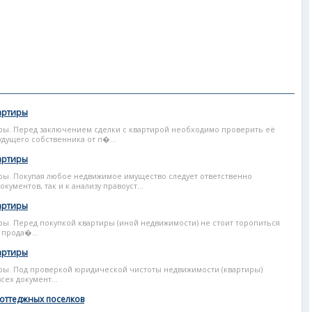
артиры
ры. Перед заключением сделки с квартирой необходимо проверить её
удущего собственника от п�...
артиры
ы. Покупая любое недвижимое имущество следует ответственно
ументов, так и к анализу правоуст...
артиры
ы. Перед покупкой квартиры (иной недвижимости) не стоит торопиться
 прода�...
артиры
ры. Под проверкой юридической чистоты недвижимости (квартиры)
ех документ...
коттеджных поселков