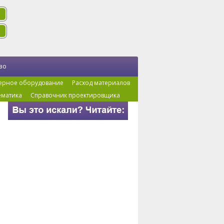
во
ерное оборудование
Расход материалов
ематика
Справочник проектировщика