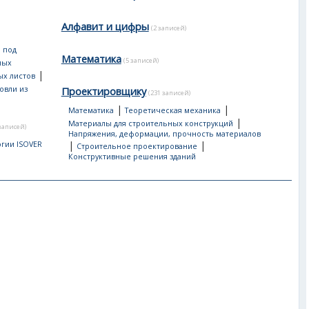
Алфавит и цифры
(2 записей)
 под
Математика
(5 записей)
ных
|
ых листов
овли из
Проектировщику
(231 записей)
|
|
Математика
Теоретическая механика
|
Материалы для строительных конструкций
 записей)
Напряжения, деформации, прочность материалов
|
|
гии ISOVER
Строительное проектирование
Конструктивные решения зданий