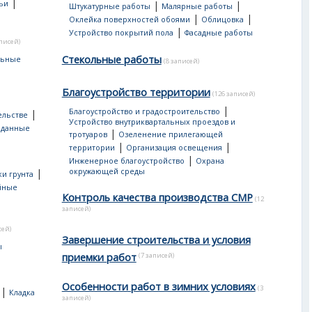
|
ьи
|
|
Штукатурные работы
Малярные работы
|
|
Оклейка поверхностей обоями
Облицовка
|
Устройство покрытий пола
Фасадные работы
аписей)
Стекольные работы
льные
(8 записей)
Благоустройство территории
(126 записей)
|
Благоустройство и градостроительство
|
ельстве
Устройство внутриквартальных проездов и
 данные
|
тротуаров
Озеленение прилегающей
|
|
территории
Организация освещения
|
Инженерное благоустройство
Охрана
|
окружающей среды
и грунта
йные
Контроль качества производства СМР
(12
записей)
сей)
Завершение строительства и условия
ы
приемки работ
(7 записей)
Особенности работ в зимних условиях
(3
|
Кладка
записей)