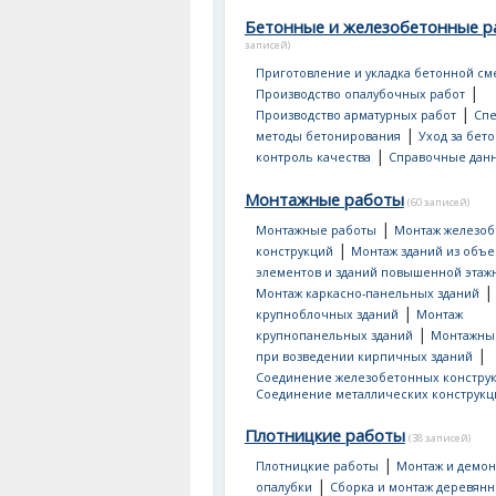
Бетонные и железобетонные р
записей)
Приготовление и укладка бетонной см
|
Производство опалубочных работ
|
Производство арматурных работ
Сп
|
методы бетонирования
Уход за бет
|
контроль качества
Справочные дан
Монтажные работы
(60 записей)
|
Монтажные работы
Монтаж железо
|
конструкций
Монтаж зданий из объ
элементов и зданий повышенной этаж
Монтаж каркасно-панельных зданий
|
крупноблочных зданий
Монтаж
|
крупнопанельных зданий
Монтажны
|
при возведении кирпичных зданий
Соединение железобетонных констру
Соединение металлических конструкц
Плотницкие работы
(38 записей)
|
Плотницкие работы
Монтаж и демон
|
опалубки
Сборка и монтаж деревян