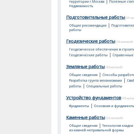
|
территории г.Москва
Полезные стат
Недвижимость
Подготовительные работы
(31 з
|
Общие рекомендации
Подготовите
работы
Геодезические работы
(16 записей)
Геодезическое обеспечение в строит
|
Геодезические работы
Справочные
Земляные работы
(43 записей)
|
Общие сведения
Способы разработк
|
Разработка грунта механизмами
Сва
|
работы
Специальные работы
Устройство фундаментов
(19 запи
|
Фундаменты
Основния и фундамент
Каменные работы
(23 записей)
|
Общие сведения
Технология кладки
из камней неправильной формы