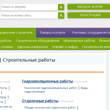
ВХОД НА ФОРУМ
РЕГИСТРАЦИЯ
равочник строителя
Товары и услуги
Реклама, сотрудничест
 работы
Строительное оборудование
Инженерные работы
Инжен
-словарь
Единицы измерения
Алфавит и цифры
Строительная мат
| Строительные работы
Гидроизоляционные работы
 записей)
(19 записей)
|
|
аботы
Технология гидроизоляционных работ
Виды
|
гидроизоляции
|
 база
Отделочные работы
|
(169 записей)
сти
ьство на
|
Общая технология отделочных работ