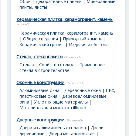
Обои
|
Декоративные панели
|
Минеральные
плиты, листы
Керамическая плитка, керамогранит, камень
(31
записей)
Керамическая плитка, керамогранит, камень
| Общие сведения
|
Природный камень
|
Керамический гранит
|
Изделия из бетона
Стекло, стеклопакеты
(30 записей)
Стекло
|
Свойства стекол
|
Применение
стекла в строительстве
Оконные конструкции
(155 записей)
Алюминиевые окна
|
Деревянные окна
|
ПВХ,
пластиковые окна
|
Деревоалюминиевые
окна
|
Уплотняющие материалы
|
Материалы для монтажа illbruck
Дверные конструкции
(89 записей)
Двери из алюминиевых сплавов
|
Двери
деревянные
|
Двери металлические
|