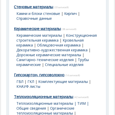
Стеновые материалы
(33 записей)
Камни и блоки стеновые
|
Кирпич
|
Справочные данные
Керамические материалы
(38 записей)
Керамические материалы
|
Конструкционная
строительная керамика
|
Кровельная
керамика
|
Облицовочная керамика
|
Декоративно-художественная керамика
|
Дорожные керамические материалы
|
Санитарно-технические изделия
|
Трубы
керамические
|
Специальные изделия
Гипсокартон, гипсоволокно
(14 записей)
ГВЛ
|
ГКЛ
|
Комплектующие материалы
|
КНАУФ листы
Теплоизоляционные материалы
(42 записей)
Теплоизоляционные материалы | ТИМ |
Общие сведения
|
Органические
теплоизоляционные материалы
|