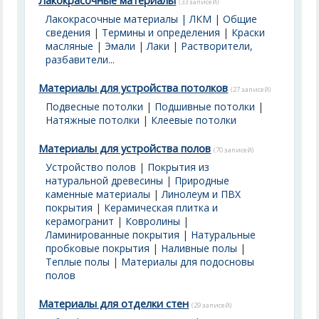
Лакокрасочные материалы
(33 записей)
Лакокрасочные материалы | ЛКМ | Общие
сведения
|
Термины и определения
|
Краски
масляные
|
Эмали
|
Лаки
|
Растворители,
разбавители...
Материалы для устройства потолков
(27 записей)
Подвесные потолки
|
Подшивные потолки
|
Натяжные потолки
|
Клеевые потолки
Материалы для устройства полов
(70 записей)
Устройство полов
|
Покрытия из
натуральной древесины
|
Природные
каменные материалы
|
Линолеум и ПВХ
покрытия
|
Керамическая плитка и
керамогранит
|
Ковролины
|
Ламинированные покрытия
|
Натуральные
пробковые покрытия
|
Наливные полы
|
Теплые полы
|
Материалы для подосновы
полов
Материалы для отделки стен
(29 записей)