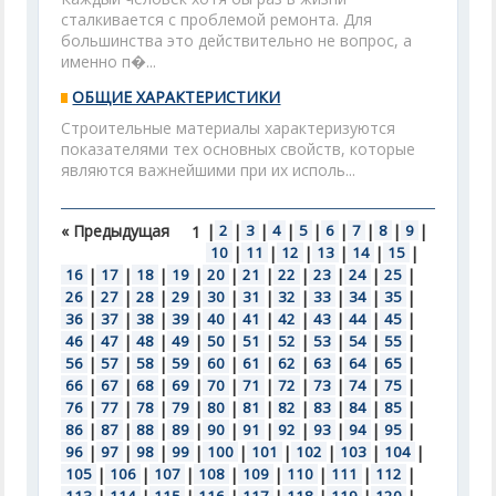
сталкивается с проблемой ремонта. Для
большинства это действительно не вопрос, а
именно п�...
ОБЩИЕ ХАРАКТЕРИСТИКИ
Строительные материалы характеризуются
показателями тех основных свойств, которые
являются важнейшими при их исполь...
« Предыдущая
|
2
|
3
|
4
|
5
|
6
|
7
|
8
|
9
|
1
10
|
11
|
12
|
13
|
14
|
15
|
16
|
17
|
18
|
19
|
20
|
21
|
22
|
23
|
24
|
25
|
26
|
27
|
28
|
29
|
30
|
31
|
32
|
33
|
34
|
35
|
36
|
37
|
38
|
39
|
40
|
41
|
42
|
43
|
44
|
45
|
46
|
47
|
48
|
49
|
50
|
51
|
52
|
53
|
54
|
55
|
56
|
57
|
58
|
59
|
60
|
61
|
62
|
63
|
64
|
65
|
66
|
67
|
68
|
69
|
70
|
71
|
72
|
73
|
74
|
75
|
76
|
77
|
78
|
79
|
80
|
81
|
82
|
83
|
84
|
85
|
86
|
87
|
88
|
89
|
90
|
91
|
92
|
93
|
94
|
95
|
96
|
97
|
98
|
99
|
100
|
101
|
102
|
103
|
104
|
105
|
106
|
107
|
108
|
109
|
110
|
111
|
112
|