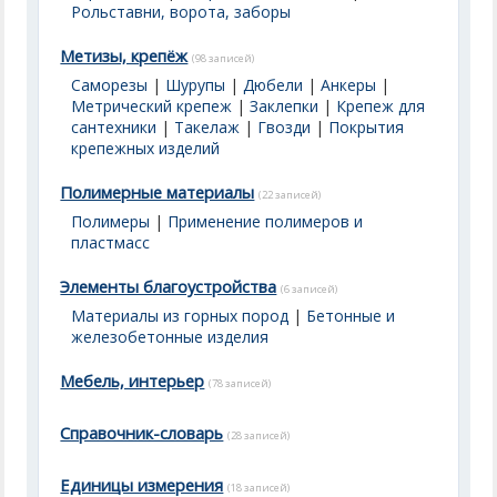
Рольставни, ворота, заборы
Метизы, крепёж
(98 записей)
Саморезы
|
Шурупы
|
Дюбели
|
Анкеры
|
Метрический крепеж
|
Заклепки
|
Крепеж для
сантехники
|
Такелаж
|
Гвозди
|
Покрытия
крепежных изделий
Полимерные материалы
(22 записей)
Полимеры
|
Применение полимеров и
пластмасс
Элементы благоустройства
(6 записей)
Материалы из горных пород
|
Бетонные и
железобетонные изделия
Мебель, интерьер
(78 записей)
Справочник-словарь
(28 записей)
Единицы измерения
(18 записей)