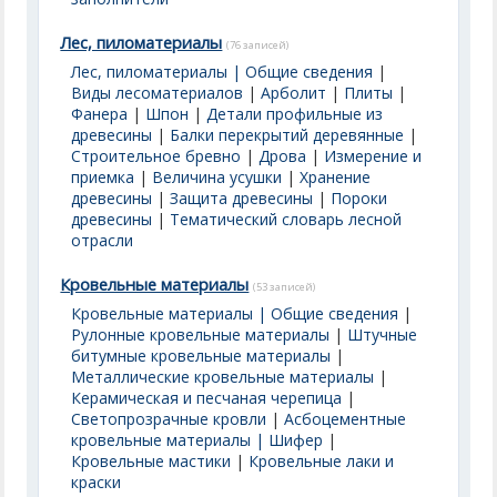
Лес, пиломатериалы
(76 записей)
Лес, пиломатериалы | Общие сведения
|
Виды лесоматериалов
|
Арболит
|
Плиты
|
Фанера
|
Шпон
|
Детали профильные из
древесины
|
Балки перекрытий деревянные
|
Строительное бревно
|
Дрова
|
Измерение и
приемка
|
Величина усушки
|
Хранение
древесины
|
Защита древесины
|
Пороки
древесины
|
Тематический словарь лесной
отрасли
Кровельные материалы
(53 записей)
Кровельные материалы | Общие сведения
|
Рулонные кровельные материалы
|
Штучные
битумные кровельные материалы
|
Металлические кровельные материалы
|
Керамическая и песчаная черепица
|
Светопрозрачные кровли
|
Асбоцементные
кровельные материалы | Шифер
|
Кровельные мастики
|
Кровельные лаки и
краски