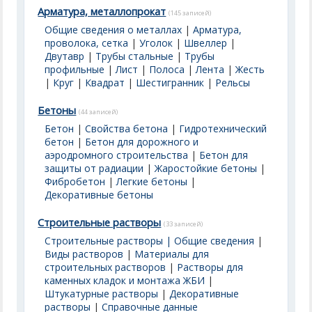
Арматура, металлопрокат
(145 записей)
Общие сведения о металлах
|
Арматура,
проволока, сетка
|
Уголок
|
Швеллер
|
Двутавр
|
Трубы стальные
|
Трубы
профильные
|
Лист
|
Полоса
|
Лента
|
Жесть
|
Круг
|
Квадрат
|
Шестигранник
|
Рельсы
Бетоны
(44 записей)
Бетон
|
Свойства бетона
|
Гидротехнический
бетон
|
Бетон для дорожного и
аэродромного строительства
|
Бетон для
защиты от радиации
|
Жаростойкие бетоны
|
Фибробетон
|
Легкие бетоны
|
Декоративные бетоны
Строительные растворы
(33 записей)
Строительные растворы | Общие сведения
|
Виды растворов
|
Материалы для
строительных растворов
|
Растворы для
каменных кладок и монтажа ЖБИ
|
Штукатурные растворы
|
Декоративные
растворы
|
Справочные данные