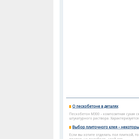
О пескобетоне в деталях
Пескобетон М300 – композитная сухая с
штукатурного раствора. Характеризуетс
Выбор плиточного клея – некоторы
Если вы хотите отделать пол плиткой, т