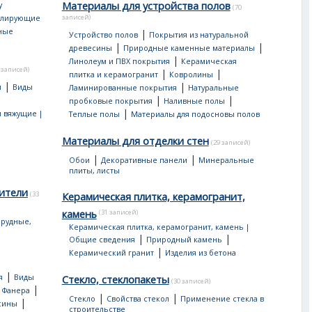
Материалы для устройства полов
у
(70
записей)
улирующие
ные
|
Устройство полов
Покрытия из натуральной
|
|
древесины
Природные каменные материалы
|
Линолеум и ПВХ покрытия
Керамическая
 записей)
|
|
плитка и керамогранит
Ковролины
|
|
я
Виды
Ламинированные покрытия
Натуральные
|
|
пробковые покрытия
Наливные полы
|
 вяжущие |
Теплые полы
Материалы для подосновы полов
Материалы для отделки стен
(29 записей)
|
|
Обои
Декоративные панели
Минеральные
плиты, листы
ители
(33
Керамическая плитка, керамогранит,
камень
(31 записей)
рудные,
Керамическая плитка, керамогранит, камень |
|
|
Общие сведения
Природный камень
|
Керамический гранит
Изделия из бетона
|
я
Виды
Стекло, стеклопакеты
(30 записей)
|
|
Фанера
|
|
Стекло
Свойства стекол
Применение стекла в
|
сины
строительстве