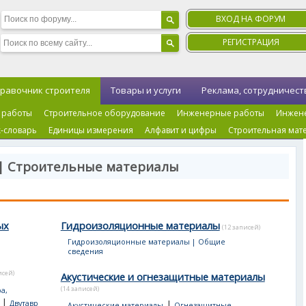
ВХОД НА ФОРУМ
РЕГИСТРАЦИЯ
равочник строителя
Товары и услуги
Реклама, сотрудничест
 работы
Строительное оборудование
Инженерные работы
Инжен
-словарь
Единицы измерения
Алфавит и цифры
Строительная мат
 | Строительные материалы
ых
Гидроизоляционные материалы
(12 записей)
Гидроизоляционные материалы | Общие
сведения
исей)
Акустические и огнезащитные материалы
(14 записей)
а,
|
|
Двутавр
Акустические материалы
Огнезащитные