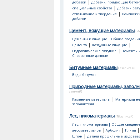
|
добавки
Добавки, придающие бетон
|
специальные свойства
Добавки рег
|
схватывание и твердение
Комплекс
добавки
Цемент, вяжущие материалы
(26
Цементы и вяжущие | Общие сведени
|
|
цемента
Воздушные вяжущие
|
Гидравлические вяжущие
Цементы и
Справочные данные
Битумные материалы
(7 записей)
Виды битумов
Природные материалы, заполн
записей)
|
Каменные материалы
Материалы не
заполнители
Лес, пиломатериалы
(76 записей)
Лес, пиломатериалы | Общие сведени
|
|
лесоматериалов
Арболит
Плиты
|
Шпон
Детали профильные из древе