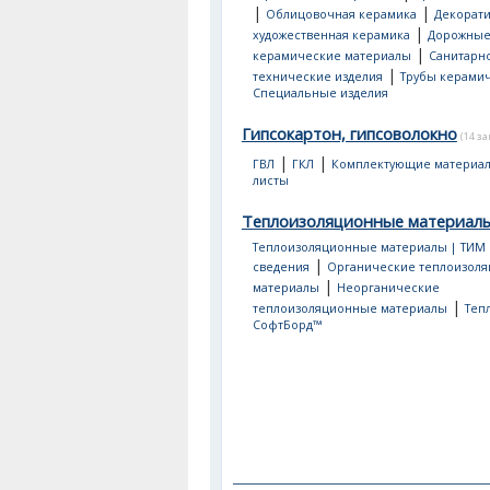
|
|
Облицовочная керамика
Декорати
|
художественная керамика
Дорожны
|
керамические материалы
Санитарно
|
технические изделия
Трубы керами
Специальные изделия
Гипсокартон, гипсоволокно
(14 з
|
|
ГВЛ
ГКЛ
Комплектующие материа
листы
Теплоизоляционные материал
Теплоизоляционные материалы | ТИМ
|
сведения
Органические теплоизол
|
материалы
Неорганические
|
теплоизоляционные материалы
Теп
СофтБорд™