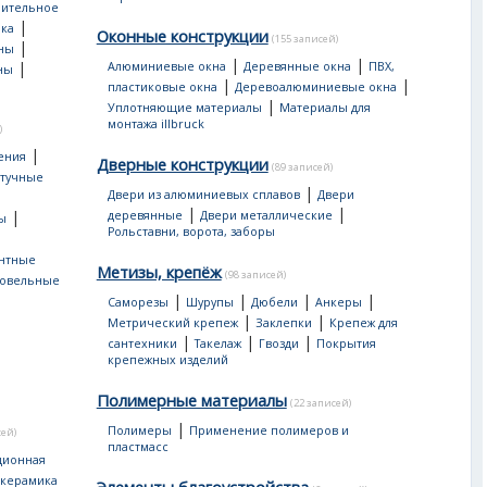
оительное
|
ка
Оконные конструкции
(155 записей)
|
ны
|
|
|
Алюминиевые окна
Деревянные окна
ПВХ,
ны
|
|
пластиковые окна
Деревоалюминиевые окна
|
Уплотняющие материалы
Материалы для
монтажа illbruck
)
|
ения
Дверные конструкции
(89 записей)
тучные
|
Двери из алюминиевых сплавов
Двери
|
|
|
деревянные
Двери металлические
ы
Рольставни, ворота, заборы
нтные
Метизы, крепёж
(98 записей)
овельные
|
|
|
|
Саморезы
Шурупы
Дюбели
Анкеры
|
|
Метрический крепеж
Заклепки
Крепеж для
|
|
|
сантехники
Такелаж
Гвозди
Покрытия
крепежных изделий
Полимерные материалы
(22 записей)
|
Полимеры
Применение полимеров и
сей)
пластмасс
ционная
 керамика