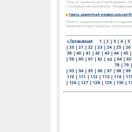
Область применения КНАУФ-Диамант 260
с полимерными добавками, обладающая 
Смесь цементная универсальная К
Область применения КНАУФ-Коттеджная 
Применяется для наружных и внутренних
« Предыдущая
1
|
2
|
3
|
4
|
5
|
20
|
21
|
22
|
23
|
24
|
25
|
26
39
|
40
|
41
|
42
|
43
|
44
|
45
|
|
59
|
60
|
61
|
62
|
|
64
|
65
63
78
|
79
|
93
|
94
|
95
|
96
|
97
|
98
|
99
110
|
111
|
112
|
113
|
114
|
11
|
126
|
127
|
128
|
129
|
130
|
1