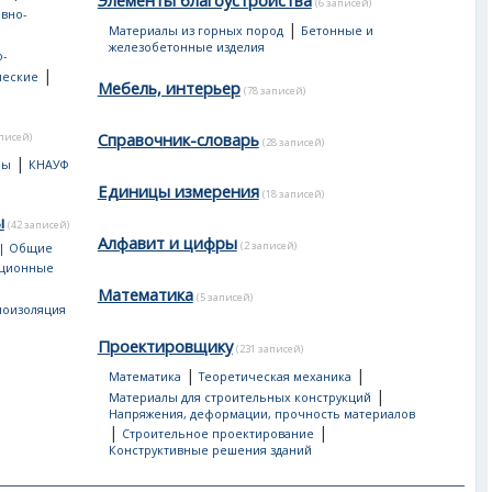
Элементы благоустройства
(6 записей)
вно-
|
Материалы из горных пород
Бетонные и
е
железобетонные изделия
-
|
ческие
Мебель, интерьер
(78 записей)
Справочник-словарь
аписей)
(28 записей)
|
лы
КНАУФ
Единицы измерения
(18 записей)
ы
(42 записей)
Алфавит и цифры
(2 записей)
 | Общие
яционные
Математика
(5 записей)
лоизоляция
Проектировщику
(231 записей)
|
|
Математика
Теоретическая механика
|
Материалы для строительных конструкций
Напряжения, деформации, прочность материалов
|
|
Строительное проектирование
Конструктивные решения зданий