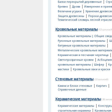
|
Балки перекрытий деревянные
Стр
|
|
бревно
Дрова
Измерение и прием
|
Величина усушки
Хранение древеси
|
Защита древесины
Пороки древеси
Тематический словарь лесной отрасли
Кровельные материалы
(53 записей
Кровельные материалы | Общие свед
|
Рулонные кровельные материалы
Ш
|
битумные кровельные материалы
Металлические кровельные материал
|
Керамическая и песчаная черепица
|
Светопрозрачные кровли
Асбоцеме
|
кровельные материалы | Шифер
Кр
|
мастики
Кровельные лаки и краски
Стеновые материалы
(33 записей)
|
|
Камни и блоки стеновые
Кирпич
Справочные данные
Керамические материалы
(38 запи
|
Керамические материалы
Конструк
|
строительная керамика
Кровельная