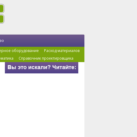
во
ерное оборудование
Расход материалов
ематика
Справочник проектировщика