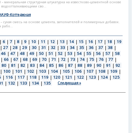
 – минеральная структурная штукатурка на известково-цементной основе
водоотталкивающими сво...
НАУФ-Коттеджная
– сухая смесь на основе цемента, заполнителей и полимерных добавок.
 рабо...
|
6
|
7
|
8
|
9
|
10
|
11
|
12
|
13
|
14
|
15
|
16
|
17
|
18
|
19
|
27
|
28
|
29
|
30
|
31
|
32
|
33
|
34
|
35
|
36
|
37
|
38
|
46
|
47
|
48
|
49
|
50
|
51
|
52
|
53
|
54
|
55
|
56
|
57
|
58
|
66
|
67
|
68
|
69
|
70
|
71
|
72
|
73
|
74
|
75
|
76
|
77
|
|
80
|
81
|
82
|
83
|
84
|
85
|
86
|
87
|
88
|
89
|
90
|
91
|
92
|
100
|
101
|
102
|
103
|
104
|
105
|
106
|
107
|
108
|
109
|
5
|
116
|
117
|
118
|
119
|
120
|
121
|
122
|
123
|
124
|
125
31
|
132
|
133
|
134
|
135
Следующая »