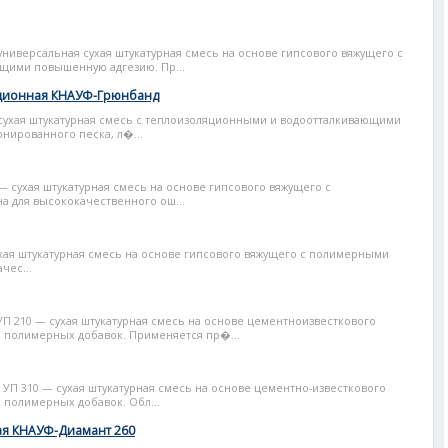
ниверсальная сухая штукатурная смесь на основе гипсового вяжущего с
ими повышенную адгезию. Пр...
яционная КНАУФ-Грюнбанд
сухая штукатурная смесь с теплоизоляционными и водоотталкивающими
нированного песка, л�...
 сухая штукатурная смесь на основе гипсового вяжущего с
 для высококачественного ош...
ая штукатурная смесь на основе гипсового вяжущего с полимерными
чес...
П 210 — сухая штукатурная смесь на основе цементноизвесткового
 полимерных добавок. Применяется пр�...
УП 310 — сухая штукатурная смесь на основе цементно-известкового
 полимерных добавок. Обл...
ая КНАУФ-Диамант 260