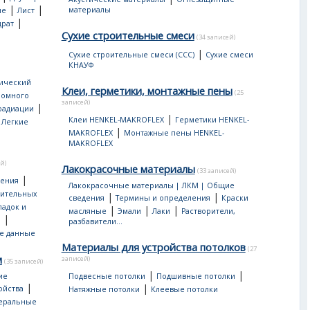
|
|
материалы
ые
Лист
|
драт
Сухие строительные смеси
(34 записей)
|
Сухие строительные смеси (ССС)
Сухие смеси
КНАУФ
ический
Клеи, герметики, монтажные пены
(25
ромного
записей)
|
 радиации
|
|
Клеи HENKEL-MAKROFLEX
Герметики HENKEL-
Легкие
|
MAKROFLEX
Монтажные пены HENKEL-
MAKROFLEX
й)
Лакокрасочные материалы
(33 записей)
|
дения
Лакокрасочные материалы | ЛКМ | Общие
оительных
|
|
сведения
Термины и определения
Краски
ладок и
|
|
|
масляные
Эмали
Лаки
Растворители,
|
ы
разбавители...
е данные
Материалы для устройства потолков
(27
м
записей)
(35 записей)
|
|
ие
Подвесные потолки
Подшивные потолки
|
|
ойства
Натяжные потолки
Клеевые потолки
еральные