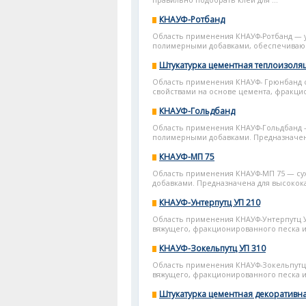
правильно подобрать клей для ...
КНАУФ-Ротбанд
Область применения КНАУФ-Ротбанд — у
полимерными добавками, обеспечивающ
Штукатурка цементная теплоизол
Область применения КНАУФ- Грюнбанд 
свойствами на основе цемента, фракцио
КНАУФ-Гольдбанд
Область применения КНАУФ-Гольдбанд —
полимерными добавками. Предназначена
КНАУФ-МП 75
Область применения КНАУФ-МП 75 — сух
добавками. Предназначена для высокока
КНАУФ-Унтерпутц УП 210
Область применения КНАУФ-Унтерпутц У
вяжущего, фракционированного песка и
КНАУФ-Зокельпутц УП 310
Область применения КНАУФ-Зокельпутц 
вяжущего, фракционированного песка и
Штукатурка цементная декоративн