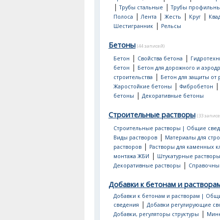
|
|
Трубы стальные
Трубы профильн
|
|
|
|
Полоса
Лента
Жесть
Круг
Ква
|
Шестигранник
Рельсы
Бетоны
(44 записей)
|
|
Бетон
Свойства бетона
Гидротехн
|
бетон
Бетон для дорожного и аэрод
|
строительства
Бетон для защиты от
|
Жаростойкие бетоны
Фибробетон
|
бетоны
Декоративные бетоны
Строительные растворы
(33 записе
Строительные растворы | Общие све
|
Виды растворов
Материалы для стр
|
растворов
Растворы для каменных к
|
монтажа ЖБИ
Штукатурные раствор
|
Декоративные растворы
Справочны
Добавки к бетонам и раствора
Добавки к бетонам и растворам | Общ
|
сведения
Добавки регулирующие св
|
Добавки, регуляторы структуры
Мин