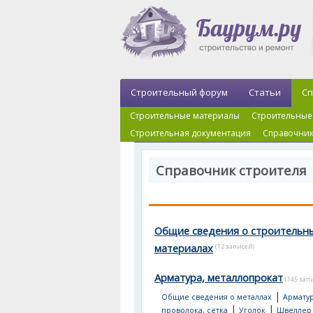
Строительный форум
Статьи
Сп
Строительные материалы
Строительные
Строительная документация
Справочник
Справочник строителя
Общие сведения о строительн
материалах
(12 записей)
Арматура, металлопрокат
(145 зап
|
Общие сведения о металлах
Арматур
|
|
проволока, сетка
Уголок
Швеллер