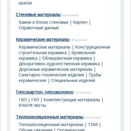
краски
Стеновые материалы
(33 записей)
Камни и блоки стеновые
|
Кирпич
|
Справочные данные
Керамические материалы
(38 записей)
Керамические материалы
|
Конструкционная
строительная керамика
|
Кровельная
керамика
|
Облицовочная керамика
|
Декоративно-художественная керамика
|
Дорожные керамические материалы
|
Санитарно-технические изделия
|
Трубы
керамические
|
Специальные изделия
Гипсокартон, гипсоволокно
(14 записей)
ГВЛ
|
ГКЛ
|
Комплектующие материалы
|
КНАУФ листы
Теплоизоляционные материалы
(42 записей)
Теплоизоляционные материалы | ТИМ |
Общие сведения
|
Органические