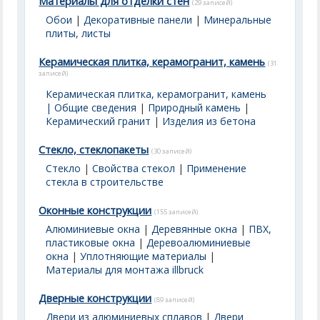
Материалы для отделки стен
(29 записей)
Обои
|
Декоративные панели
|
Минеральные
плиты, листы
Керамическая плитка, керамогранит, камень
(31
записей)
Керамическая плитка, керамогранит, камень
| Общие сведения
|
Природный камень
|
Керамический гранит
|
Изделия из бетона
Стекло, стеклопакеты
(30 записей)
Стекло
|
Свойства стекол
|
Применение
стекла в строительстве
Оконные конструкции
(155 записей)
Алюминиевые окна
|
Деревянные окна
|
ПВХ,
пластиковые окна
|
Деревоалюминиевые
окна
|
Уплотняющие материалы
|
Материалы для монтажа illbruck
Дверные конструкции
(89 записей)
Двери из алюминиевых сплавов
|
Двери