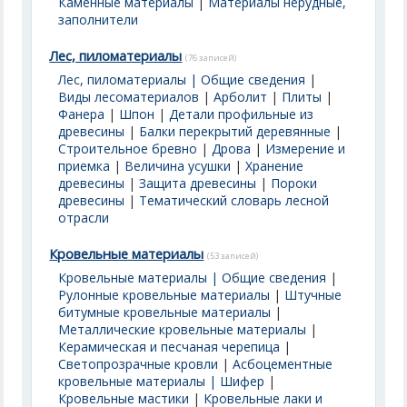
Каменные материалы
|
Материалы нерудные,
заполнители
Лес, пиломатериалы
(76 записей)
Лес, пиломатериалы | Общие сведения
|
Виды лесоматериалов
|
Арболит
|
Плиты
|
Фанера
|
Шпон
|
Детали профильные из
древесины
|
Балки перекрытий деревянные
|
Строительное бревно
|
Дрова
|
Измерение и
приемка
|
Величина усушки
|
Хранение
древесины
|
Защита древесины
|
Пороки
древесины
|
Тематический словарь лесной
отрасли
Кровельные материалы
(53 записей)
Кровельные материалы | Общие сведения
|
Рулонные кровельные материалы
|
Штучные
битумные кровельные материалы
|
Металлические кровельные материалы
|
Керамическая и песчаная черепица
|
Светопрозрачные кровли
|
Асбоцементные
кровельные материалы | Шифер
|
Кровельные мастики
|
Кровельные лаки и