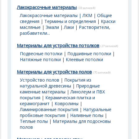
Лакокрасочные материалы
(33 записей)
Лакокрасочные материалы | ЛКМ | Общие
сведения
|
Термины и определения
|
Краски
масляные
|
Эмали
|
Лаки
|
Растворители,
разбавители...
Материалы для устройства потолков
(27 записей)
Подвесные потолки
|
Подшивные потолки
|
Натяжные потолки
|
Клеевые потолки
Материалы для устройства полов
(70 записей)
Устройство полов
|
Покрытия из
натуральной древесины
|
Природные
каменные материалы
|
Линолеум и ПВХ
покрытия
|
Керамическая плитка и
керамогранит
|
Ковролины
|
Ламинированные покрытия
|
Натуральные
пробковые покрытия
|
Наливные полы
|
Теплые полы
|
Материалы для подосновы
полов