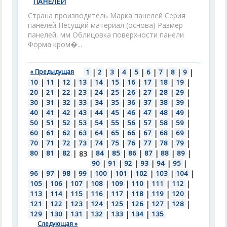
ПАНЕЛЕЙ
Страна производитель Марка панелей Серия
панелей Несущий материал (основа) Размер
панелей, мм Облицовка поверхности панели
Форма кром�...
« Предыдущая
1
|
2
|
3
|
4
|
5
|
6
|
7
|
8
|
9
|
10
|
11
|
12
|
13
|
14
|
15
|
16
|
17
|
18
|
19
|
20
|
21
|
22
|
23
|
24
|
25
|
26
|
27
|
28
|
29
|
30
|
31
|
32
|
33
|
34
|
35
|
36
|
37
|
38
|
39
|
40
|
41
|
42
|
43
|
44
|
45
|
46
|
47
|
48
|
49
|
50
|
51
|
52
|
53
|
54
|
55
|
56
|
57
|
58
|
59
|
60
|
61
|
62
|
63
|
64
|
65
|
66
|
67
|
68
|
69
|
70
|
71
|
72
|
73
|
74
|
75
|
76
|
77
|
78
|
79
|
80
|
81
|
82
|
|
84
|
85
|
86
|
87
|
88
|
89
|
83
90
|
91
|
92
|
93
|
94
|
95
|
96
|
97
|
98
|
99
|
100
|
101
|
102
|
103
|
104
|
105
|
106
|
107
|
108
|
109
|
110
|
111
|
112
|
113
|
114
|
115
|
116
|
117
|
118
|
119
|
120
|
121
|
122
|
123
|
124
|
125
|
126
|
127
|
128
|
129
|
130
|
131
|
132
|
133
|
134
|
135
Следующая »