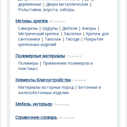
деревянные
|
Двери металлические
|
Рольставни, ворота, заборы
Метизы, крепёж
(98 записей)
Саморезы
|
Шурупы
|
Дюбели
|
Анкеры
|
Метрический крепеж
|
Заклепки
|
Крепеж для
сантехники
|
Такелаж
|
Гвозди
|
Покрытия
крепежных изделий
Полимерные материалы
(22 записей)
Полимеры
|
Применение полимеров и
пластмасс
Элементы благоустройства
(6 записей)
Материалы из горных пород
|
Бетонные и
железобетонные изделия
Мебель, интерьер
(78 записей)
Справочник-словарь
(28 записей)