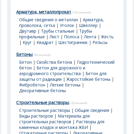
Арматура, металлопрокат
(145 записей)
Общие сведения о металлах
|
Арматура,
проволока, сетка
|
Уголок
|
Швеллер
|
Двутавр
|
Трубы стальные
|
Трубы
профильные
|
Лист
|
Полоса
|
Лента
|
Жесть
|
Круг
|
Квадрат
|
Шестигранник
|
Рельсы
Бетоны
(44 записей)
Бетон
|
Свойства бетона
|
Гидротехнический
бетон
|
Бетон для дорожного и
аэродромного строительства
|
Бетон для
защиты от радиации
|
Жаростойкие бетоны
|
Фибробетон
|
Легкие бетоны
|
Декоративные бетоны
Строительные растворы
(33 записей)
Строительные растворы | Общие сведения
|
Виды растворов
|
Материалы для
строительных растворов
|
Растворы для
каменных кладок и монтажа ЖБИ
|
Штукатурные растворы
|
Декоративные