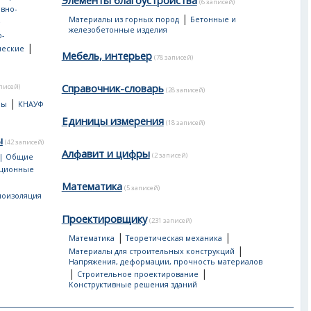
Элементы благоустройства
(6 записей)
вно-
|
Материалы из горных пород
Бетонные и
е
железобетонные изделия
-
|
ческие
Мебель, интерьер
(78 записей)
Справочник-словарь
аписей)
(28 записей)
|
лы
КНАУФ
Единицы измерения
(18 записей)
ы
(42 записей)
Алфавит и цифры
(2 записей)
 | Общие
яционные
Математика
(5 записей)
лоизоляция
Проектировщику
(231 записей)
|
|
Математика
Теоретическая механика
|
Материалы для строительных конструкций
Напряжения, деформации, прочность материалов
|
|
Строительное проектирование
Конструктивные решения зданий