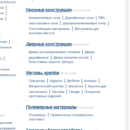
оительное
|
ка
Оконные конструкции
(155 записей)
|
ны
|
|
|
Алюминиевые окна
Деревянные окна
ПВХ,
ны
|
|
пластиковые окна
Деревоалюминиевые окна
|
Уплотняющие материалы
Материалы для
монтажа illbruck
)
|
ения
Дверные конструкции
(89 записей)
тучные
|
Двери из алюминиевых сплавов
Двери
|
|
|
деревянные
Двери металлические
ы
Рольставни, ворота, заборы
нтные
Метизы, крепёж
(98 записей)
овельные
|
|
|
|
Саморезы
Шурупы
Дюбели
Анкеры
|
|
Метрический крепеж
Заклепки
Крепеж для
|
|
|
сантехники
Такелаж
Гвозди
Покрытия
крепежных изделий
Полимерные материалы
(22 записей)
|
Полимеры
Применение полимеров и
сей)
пластмасс
ционная
 керамика