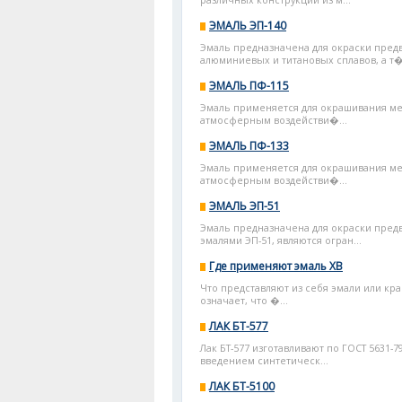
различных конструкций из м...
ЭМАЛЬ ЭП-140
Эмаль предназначена для окраски предв
алюминиевых и титановых сплавов, а т�.
ЭМАЛЬ ПФ-115
Эмаль применяется для окрашивания ме
атмосферным воздействи�...
ЭМАЛЬ ПФ-133
Эмаль применяется для окрашивания ме
атмосферным воздействи�...
ЭМАЛЬ ЭП-51
Эмаль предназначена для окраски пред
эмалями ЭП-51, являются огран...
Где применяют эмаль ХВ
Что представляют из себя эмали или кра
означает, что �...
ЛАК БТ-577
Лак БТ-577 изготавливают по ГОСТ 5631-
введением синтетическ...
ЛАК БТ-5100