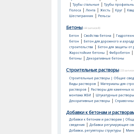
|
|
Трубы стальные
Трубы профильн
|
|
|
|
Полоса
Лента
Жесть
Круг
Ква
|
Шестигранник
Рельсы
Бетоны
(44 записей)
|
|
Бетон
Свойства бетона
Гидротехн
|
бетон
Бетон для дорожного и аэрод
|
строительства
Бетон для защиты от
|
Жаростойкие бетоны
Фибробетон
|
бетоны
Декоративные бетоны
Строительные растворы
(33 записе
Строительные растворы | Общие све
|
Виды растворов
Материалы для стр
|
растворов
Растворы для каменных к
|
монтажа ЖБИ
Штукатурные раствор
|
Декоративные растворы
Справочны
Добавки к бетонам и раствора
Добавки к бетонам и растворам | Общ
|
сведения
Добавки регулирующие св
|
Добавки, регуляторы структуры
Мин