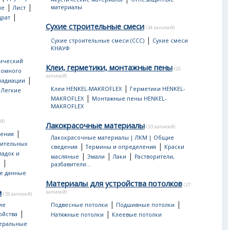
|
|
материалы
ые
Лист
|
драт
Сухие строительные смеси
(34 записей)
|
Сухие строительные смеси (ССС)
Сухие смеси
КНАУФ
ический
Клеи, герметики, монтажные пены
(25
ромного
записей)
|
 радиации
|
|
Клеи HENKEL-MAKROFLEX
Герметики HENKEL-
Легкие
|
MAKROFLEX
Монтажные пены HENKEL-
MAKROFLEX
й)
Лакокрасочные материалы
(33 записей)
|
дения
Лакокрасочные материалы | ЛКМ | Общие
оительных
|
|
сведения
Термины и определения
Краски
ладок и
|
|
|
масляные
Эмали
Лаки
Растворители,
|
ы
разбавители...
е данные
Материалы для устройства потолков
(27
м
записей)
(35 записей)
|
|
ие
Подвесные потолки
Подшивные потолки
|
|
ойства
Натяжные потолки
Клеевые потолки
еральные