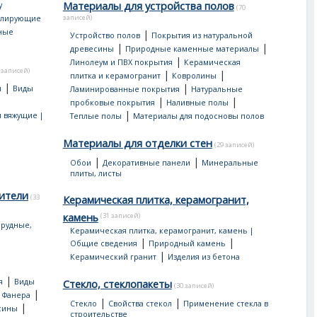
Материалы для устройства полов
у
(70
записей)
улирующие
ные
|
Устройство полов
Покрытия из натуральной
|
|
древесины
Природные каменные материалы
|
Линолеум и ПВХ покрытия
Керамическая
 записей)
|
|
плитка и керамогранит
Ковролины
|
|
я
Виды
Ламинированные покрытия
Натуральные
|
|
пробковые покрытия
Наливные полы
|
 вяжущие |
Теплые полы
Материалы для подосновы полов
Материалы для отделки стен
(29 записей)
|
|
Обои
Декоративные панели
Минеральные
плиты, листы
ители
(33
Керамическая плитка, керамогранит,
камень
(31 записей)
рудные,
Керамическая плитка, керамогранит, камень |
|
|
Общие сведения
Природный камень
|
Керамический гранит
Изделия из бетона
|
я
Виды
Стекло, стеклопакеты
(30 записей)
|
|
Фанера
|
|
Стекло
Свойства стекол
Применение стекла в
|
сины
строительстве