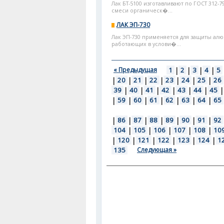
Лак БТ-5100 изготавливают по ГОСТ 312-
смеси органическ�...
ЛАК ЭП-730
Лак ЭП-730 применяется для защиты ал
работающих в услови�...
« Предыдущая
1
|
2
|
3
|
4
|
5
|
20
|
21
|
22
|
23
|
24
|
25
|
26
39
|
40
|
41
|
42
|
43
|
44
|
45
|
|
59
|
60
|
61
|
62
|
63
|
64
|
65
|
86
|
87
|
88
|
89
|
90
|
91
|
92
104
|
105
|
106
|
107
|
108
|
10
|
120
|
121
|
122
|
123
|
124
|
1
135
Следующая »