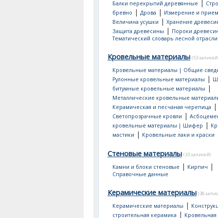
|
Балки перекрытий деревянные
Стр
|
|
бревно
Дрова
Измерение и прием
|
Величина усушки
Хранение древеси
|
Защита древесины
Пороки древеси
Тематический словарь лесной отрасли
Кровельные материалы
(53 записей
Кровельные материалы | Общие свед
|
Рулонные кровельные материалы
Ш
|
битумные кровельные материалы
Металлические кровельные материал
|
Керамическая и песчаная черепица
|
Светопрозрачные кровли
Асбоцеме
|
кровельные материалы | Шифер
Кр
|
мастики
Кровельные лаки и краски
Стеновые материалы
(33 записей)
|
|
Камни и блоки стеновые
Кирпич
Справочные данные
Керамические материалы
(38 запи
|
Керамические материалы
Конструк
|
строительная керамика
Кровельная