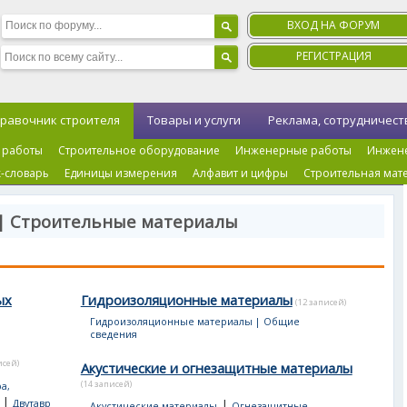
ВХОД НА ФОРУМ
РЕГИСТРАЦИЯ
равочник строителя
Товары и услуги
Реклама, сотрудничест
 работы
Строительное оборудование
Инженерные работы
Инжен
-словарь
Единицы измерения
Алфавит и цифры
Строительная мат
 | Строительные материалы
ых
Гидроизоляционные материалы
(12 записей)
Гидроизоляционные материалы | Общие
сведения
исей)
Акустические и огнезащитные материалы
(14 записей)
а,
|
|
Двутавр
Акустические материалы
Огнезащитные