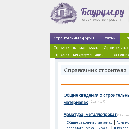
Строительный форум
Статьи
Сп
Строительные материалы
Строительные
Строительная документация
Справочник
Справочник строителя
Общие сведения о строительн
материалах
(12 записей)
Арматура, металлопрокат
(145 зап
|
Общие сведения о металлах
Арматур
|
|
проволока, сетка
Уголок
Швеллер