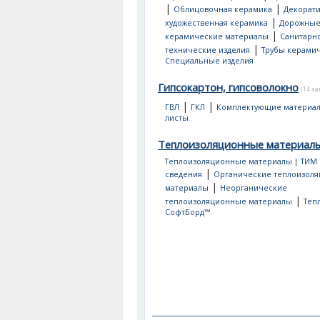
|
|
Облицовочная керамика
Декорати
|
художественная керамика
Дорожны
|
керамические материалы
Санитарно
|
технические изделия
Трубы керами
Специальные изделия
Гипсокартон, гипсоволокно
(14 з
|
|
ГВЛ
ГКЛ
Комплектующие материа
листы
Теплоизоляционные материал
Теплоизоляционные материалы | ТИМ
|
сведения
Органические теплоизол
|
материалы
Неорганические
|
теплоизоляционные материалы
Теп
СофтБорд™