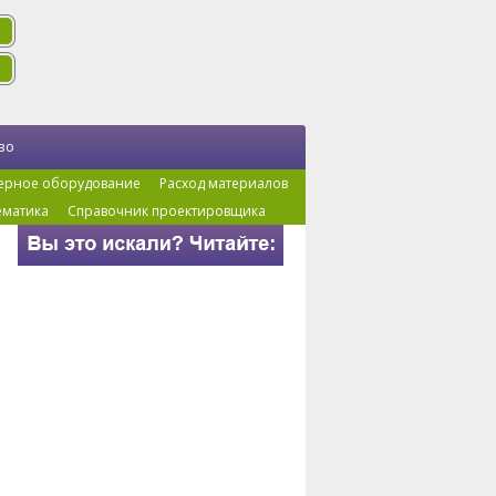
во
ерное оборудование
Расход материалов
ематика
Справочник проектировщика