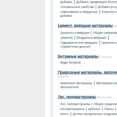
|
добавки
Добавки, придающие бетон
|
специальные свойства
Добавки рег
|
схватывание и твердение
Комплекс
добавки
Цемент, вяжущие материалы
(26
Цементы и вяжущие | Общие сведени
|
|
цемента
Воздушные вяжущие
|
Гидравлические вяжущие
Цементы и
Справочные данные
Битумные материалы
(7 записей)
Виды битумов
Природные материалы, заполн
записей)
|
Каменные материалы
Материалы не
заполнители
Лес, пиломатериалы
(76 записей)
Лес, пиломатериалы | Общие сведени
|
|
лесоматериалов
Арболит
Плиты
|
Шпон
Детали профильные из древе