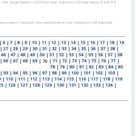
79. Лак представляет собой раствор нефтяного битума марки Б или В в
юминиевых, стальных или неметаллических поверхностей изделий,
|
6
|
7
|
8
|
9
|
10
|
11
|
12
|
13
|
14
|
15
|
16
|
17
|
18
|
19
|
27
|
28
|
29
|
30
|
31
|
32
|
33
|
34
|
35
|
36
|
37
|
38
|
46
|
47
|
48
|
49
|
50
|
51
|
52
|
53
|
54
|
55
|
56
|
57
|
58
|
66
|
67
|
68
|
69
|
|
71
|
72
|
73
|
74
|
75
|
76
|
77
|
70
78
|
79
|
80
|
81
|
82
|
83
|
84
|
85
|
93
|
94
|
95
|
96
|
97
|
98
|
99
|
100
|
101
|
102
|
103
|
9
|
110
|
111
|
112
|
113
|
114
|
115
|
116
|
117
|
118
|
119
25
|
126
|
127
|
128
|
129
|
130
|
131
|
132
|
133
|
134
|