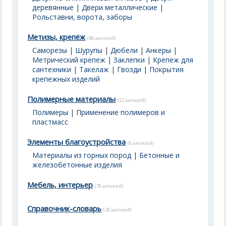
деревянные
|
Двери металлические
|
Рольставни, ворота, заборы
Метизы, крепёж
(98 записей)
Саморезы
|
Шурупы
|
Дюбели
|
Анкеры
|
Метрический крепеж
|
Заклепки
|
Крепеж для
сантехники
|
Такелаж
|
Гвозди
|
Покрытия
крепежных изделий
Полимерные материалы
(22 записей)
Полимеры
|
Применение полимеров и
пластмасс
Элементы благоустройства
(6 записей)
Материалы из горных пород
|
Бетонные и
железобетонные изделия
Мебель, интерьер
(78 записей)
Справочник-словарь
(28 записей)