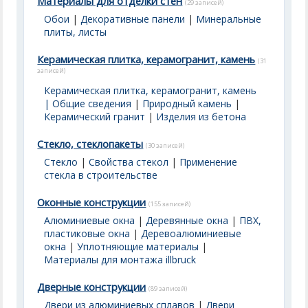
Материалы для отделки стен
(29 записей)
Обои
|
Декоративные панели
|
Минеральные
плиты, листы
Керамическая плитка, керамогранит, камень
(31
записей)
Керамическая плитка, керамогранит, камень
| Общие сведения
|
Природный камень
|
Керамический гранит
|
Изделия из бетона
Стекло, стеклопакеты
(30 записей)
Стекло
|
Свойства стекол
|
Применение
стекла в строительстве
Оконные конструкции
(155 записей)
Алюминиевые окна
|
Деревянные окна
|
ПВХ,
пластиковые окна
|
Деревоалюминиевые
окна
|
Уплотняющие материалы
|
Материалы для монтажа illbruck
Дверные конструкции
(89 записей)
Двери из алюминиевых сплавов
|
Двери