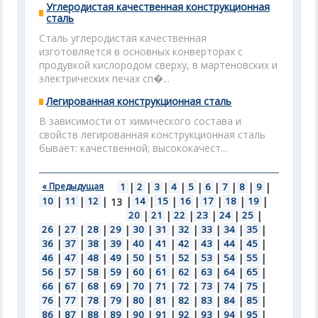
Углеродистая качественная конструкционная
сталь
Сталь углеродистая качественная
изготовляется в основных конверторах с
продувкой кислородом сверху, в мартеновских и
электрических печах сп�...
Легированная конструкционная сталь
В зависимости от химического состава и
свойств легированная конструкционная сталь
бывает: качественной; высококачест...
« Предыдущая
1
|
2
|
3
|
4
|
5
|
6
|
7
|
8
|
9
|
10
|
11
|
12
|
|
14
|
15
|
16
|
17
|
18
|
19
|
13
20
|
21
|
22
|
23
|
24
|
25
|
26
|
27
|
28
|
29
|
30
|
31
|
32
|
33
|
34
|
35
|
36
|
37
|
38
|
39
|
40
|
41
|
42
|
43
|
44
|
45
|
46
|
47
|
48
|
49
|
50
|
51
|
52
|
53
|
54
|
55
|
56
|
57
|
58
|
59
|
60
|
61
|
62
|
63
|
64
|
65
|
66
|
67
|
68
|
69
|
70
|
71
|
72
|
73
|
74
|
75
|
76
|
77
|
78
|
79
|
80
|
81
|
82
|
83
|
84
|
85
|
86
|
87
|
88
|
89
|
90
|
91
|
92
|
93
|
94
|
95
|