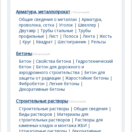
Арматура, металлопрокат
(145 записей)
Общие сведения о металлах
|
Арматура,
проволока, сетка
|
Уголок
|
Швеллер
|
Двутавр
|
Трубы стальные
|
Трубы
профильные
|
Лист
|
Полоса
|
Лента
|
Жесть
|
Круг
|
Квадрат
|
Шестигранник
|
Рельсы
Бетоны
(44 записей)
Бетон
|
Свойства бетона
|
Гидротехнический
бетон
|
Бетон для дорожного и
аэродромного строительства
|
Бетон для
защиты от радиации
|
Жаростойкие бетоны
|
Фибробетон
|
Легкие бетоны
|
Декоративные бетоны
Строительные растворы
(33 записей)
Строительные растворы | Общие сведения
|
Виды растворов
|
Материалы для
строительных растворов
|
Растворы для
каменных кладок и монтажа ЖБИ
|
Штукатурные растворы
|
Декоративные