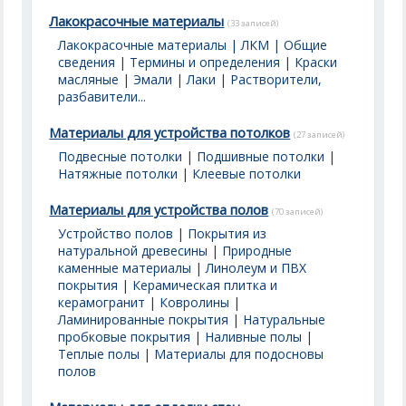
Лакокрасочные материалы
(33 записей)
Лакокрасочные материалы | ЛКМ | Общие
сведения
|
Термины и определения
|
Краски
масляные
|
Эмали
|
Лаки
|
Растворители,
разбавители...
Материалы для устройства потолков
(27 записей)
Подвесные потолки
|
Подшивные потолки
|
Натяжные потолки
|
Клеевые потолки
Материалы для устройства полов
(70 записей)
Устройство полов
|
Покрытия из
натуральной древесины
|
Природные
каменные материалы
|
Линолеум и ПВХ
покрытия
|
Керамическая плитка и
керамогранит
|
Ковролины
|
Ламинированные покрытия
|
Натуральные
пробковые покрытия
|
Наливные полы
|
Теплые полы
|
Материалы для подосновы
полов