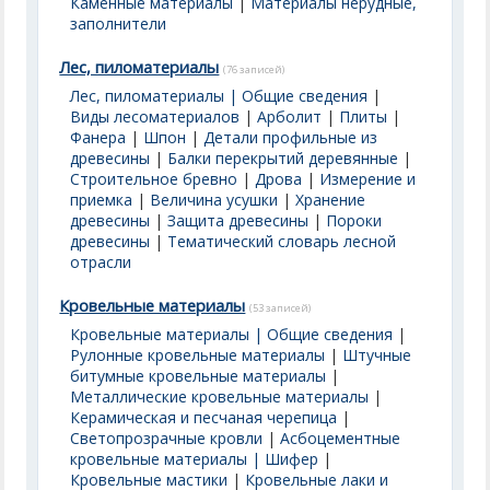
Каменные материалы
|
Материалы нерудные,
заполнители
Лес, пиломатериалы
(76 записей)
Лес, пиломатериалы | Общие сведения
|
Виды лесоматериалов
|
Арболит
|
Плиты
|
Фанера
|
Шпон
|
Детали профильные из
древесины
|
Балки перекрытий деревянные
|
Строительное бревно
|
Дрова
|
Измерение и
приемка
|
Величина усушки
|
Хранение
древесины
|
Защита древесины
|
Пороки
древесины
|
Тематический словарь лесной
отрасли
Кровельные материалы
(53 записей)
Кровельные материалы | Общие сведения
|
Рулонные кровельные материалы
|
Штучные
битумные кровельные материалы
|
Металлические кровельные материалы
|
Керамическая и песчаная черепица
|
Светопрозрачные кровли
|
Асбоцементные
кровельные материалы | Шифер
|
Кровельные мастики
|
Кровельные лаки и