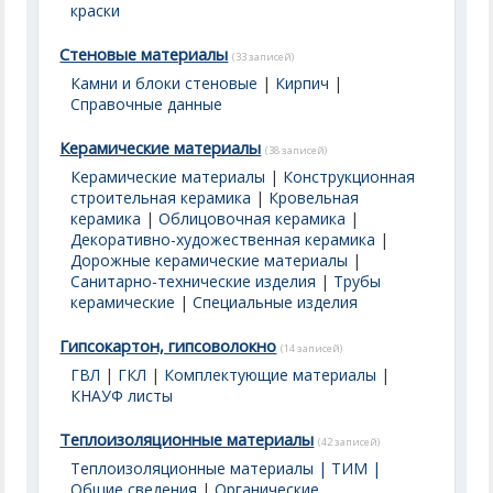
краски
Стеновые материалы
(33 записей)
Камни и блоки стеновые
|
Кирпич
|
Справочные данные
Керамические материалы
(38 записей)
Керамические материалы
|
Конструкционная
строительная керамика
|
Кровельная
керамика
|
Облицовочная керамика
|
Декоративно-художественная керамика
|
Дорожные керамические материалы
|
Санитарно-технические изделия
|
Трубы
керамические
|
Специальные изделия
Гипсокартон, гипсоволокно
(14 записей)
ГВЛ
|
ГКЛ
|
Комплектующие материалы
|
КНАУФ листы
Теплоизоляционные материалы
(42 записей)
Теплоизоляционные материалы | ТИМ |
Общие сведения
|
Органические