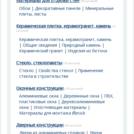
Материалы для отделки стен
(29 записей)
Обои
|
Декоративные панели
|
Минеральные
плиты, листы
Керамическая плитка, керамогранит, камень
(31
записей)
Керамическая плитка, керамогранит, камень
| Общие сведения
|
Природный камень
|
Керамический гранит
|
Изделия из бетона
Стекло, стеклопакеты
(30 записей)
Стекло
|
Свойства стекол
|
Применение
стекла в строительстве
Оконные конструкции
(155 записей)
Алюминиевые окна
|
Деревянные окна
|
ПВХ,
пластиковые окна
|
Деревоалюминиевые
окна
|
Уплотняющие материалы
|
Материалы для монтажа illbruck
Дверные конструкции
(89 записей)
Двери из алюминиевых сплавов
|
Двери