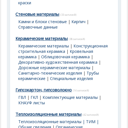
краски
Стеновые материалы
(33 записей)
Камни и блоки стеновые
|
Кирпич
|
Справочные данные
Керамические материалы
(38 записей)
Керамические материалы
|
Конструкционная
строительная керамика
|
Кровельная
керамика
|
Облицовочная керамика
|
Декоративно-художественная керамика
|
Дорожные керамические материалы
|
Санитарно-технические изделия
|
Трубы
керамические
|
Специальные изделия
Гипсокартон, гипсоволокно
(14 записей)
ГВЛ
|
ГКЛ
|
Комплектующие материалы
|
КНАУФ листы
Теплоизоляционные материалы
(42 записей)
Теплоизоляционные материалы | ТИМ |
Общие сведения
|
Органические