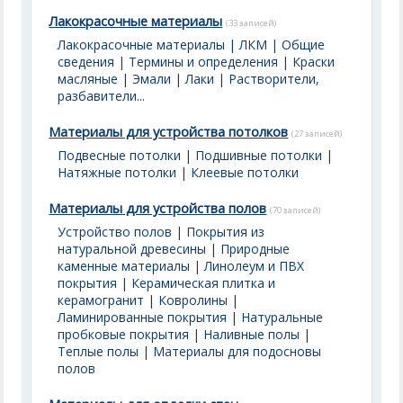
Лакокрасочные материалы
(33 записей)
Лакокрасочные материалы | ЛКМ | Общие
сведения
|
Термины и определения
|
Краски
масляные
|
Эмали
|
Лаки
|
Растворители,
разбавители...
Материалы для устройства потолков
(27 записей)
Подвесные потолки
|
Подшивные потолки
|
Натяжные потолки
|
Клеевые потолки
Материалы для устройства полов
(70 записей)
Устройство полов
|
Покрытия из
натуральной древесины
|
Природные
каменные материалы
|
Линолеум и ПВХ
покрытия
|
Керамическая плитка и
керамогранит
|
Ковролины
|
Ламинированные покрытия
|
Натуральные
пробковые покрытия
|
Наливные полы
|
Теплые полы
|
Материалы для подосновы
полов