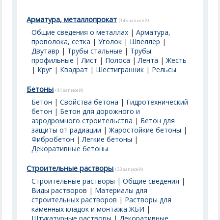
Арматура, металлопрокат
(145 записей)
Общие сведения о металлах
|
Арматура,
проволока, сетка
|
Уголок
|
Швеллер
|
Двутавр
|
Трубы стальные
|
Трубы
профильные
|
Лист
|
Полоса
|
Лента
|
Жесть
|
Круг
|
Квадрат
|
Шестигранник
|
Рельсы
Бетоны
(44 записей)
Бетон
|
Свойства бетона
|
Гидротехнический
бетон
|
Бетон для дорожного и
аэродромного строительства
|
Бетон для
защиты от радиации
|
Жаростойкие бетоны
|
Фибробетон
|
Легкие бетоны
|
Декоративные бетоны
Строительные растворы
(33 записей)
Строительные растворы | Общие сведения
|
Виды растворов
|
Материалы для
строительных растворов
|
Растворы для
каменных кладок и монтажа ЖБИ
|
Штукатурные растворы
|
Декоративные