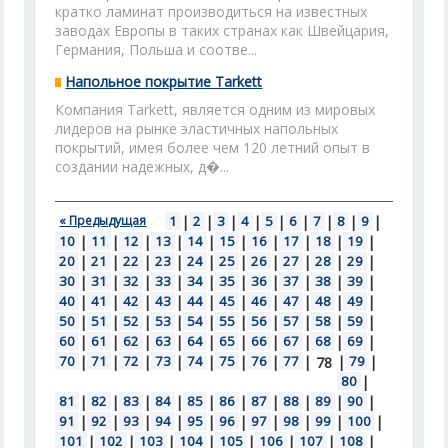
кратко ламинат производиться на известных
заводах Европы в таких странах как Швейцария,
Германия, Польша и соотве...
Напольное покрытие Tarkett
Компания Tarkett, является одним из мировых
лидеров на рынке эластичных напольных
покрытий, имея более чем 120 летний опыт в
создании надежных, д�...
« Предыдущая
1
|
2
|
3
|
4
|
5
|
6
|
7
|
8
|
9
|
10
|
11
|
12
|
13
|
14
|
15
|
16
|
17
|
18
|
19
|
20
|
21
|
22
|
23
|
24
|
25
|
26
|
27
|
28
|
29
|
30
|
31
|
32
|
33
|
34
|
35
|
36
|
37
|
38
|
39
|
40
|
41
|
42
|
43
|
44
|
45
|
46
|
47
|
48
|
49
|
50
|
51
|
52
|
53
|
54
|
55
|
56
|
57
|
58
|
59
|
60
|
61
|
62
|
63
|
64
|
65
|
66
|
67
|
68
|
69
|
70
|
71
|
72
|
73
|
74
|
75
|
76
|
77
|
|
79
|
78
80
|
81
|
82
|
83
|
84
|
85
|
86
|
87
|
88
|
89
|
90
|
91
|
92
|
93
|
94
|
95
|
96
|
97
|
98
|
99
|
100
|
101
|
102
|
103
|
104
|
105
|
106
|
107
|
108
|