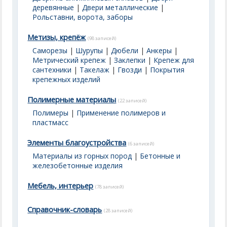
деревянные
|
Двери металлические
|
Рольставни, ворота, заборы
Метизы, крепёж
(98 записей)
Саморезы
|
Шурупы
|
Дюбели
|
Анкеры
|
Метрический крепеж
|
Заклепки
|
Крепеж для
сантехники
|
Такелаж
|
Гвозди
|
Покрытия
крепежных изделий
Полимерные материалы
(22 записей)
Полимеры
|
Применение полимеров и
пластмасс
Элементы благоустройства
(6 записей)
Материалы из горных пород
|
Бетонные и
железобетонные изделия
Мебель, интерьер
(78 записей)
Справочник-словарь
(28 записей)