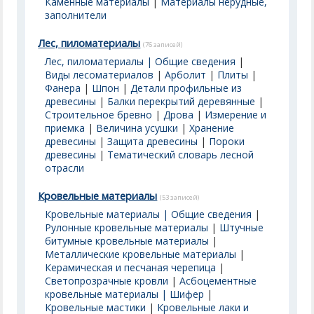
Каменные материалы
|
Материалы нерудные,
заполнители
Лес, пиломатериалы
(76 записей)
Лес, пиломатериалы | Общие сведения
|
Виды лесоматериалов
|
Арболит
|
Плиты
|
Фанера
|
Шпон
|
Детали профильные из
древесины
|
Балки перекрытий деревянные
|
Строительное бревно
|
Дрова
|
Измерение и
приемка
|
Величина усушки
|
Хранение
древесины
|
Защита древесины
|
Пороки
древесины
|
Тематический словарь лесной
отрасли
Кровельные материалы
(53 записей)
Кровельные материалы | Общие сведения
|
Рулонные кровельные материалы
|
Штучные
битумные кровельные материалы
|
Металлические кровельные материалы
|
Керамическая и песчаная черепица
|
Светопрозрачные кровли
|
Асбоцементные
кровельные материалы | Шифер
|
Кровельные мастики
|
Кровельные лаки и