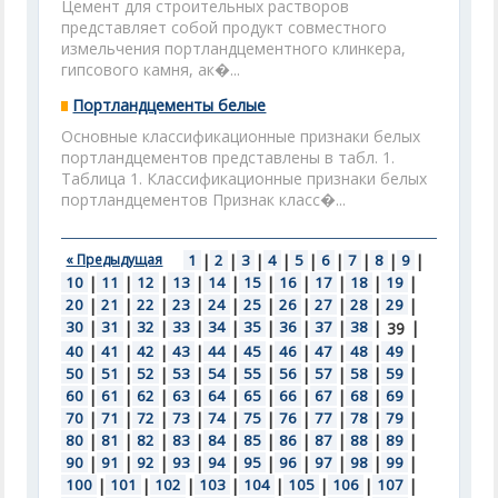
Цемент для строительных растворов
представляет собой продукт совместного
измельчения портландцементного клинкера,
гипсового камня, ак�...
Портландцементы белые
Основные классификационные признаки белых
портландцементов представлены в табл. 1.
Таблица 1. Классификационные признаки белых
портландцементов Признак класс�...
« Предыдущая
1
|
2
|
3
|
4
|
5
|
6
|
7
|
8
|
9
|
10
|
11
|
12
|
13
|
14
|
15
|
16
|
17
|
18
|
19
|
20
|
21
|
22
|
23
|
24
|
25
|
26
|
27
|
28
|
29
|
30
|
31
|
32
|
33
|
34
|
35
|
36
|
37
|
38
|
|
39
40
|
41
|
42
|
43
|
44
|
45
|
46
|
47
|
48
|
49
|
50
|
51
|
52
|
53
|
54
|
55
|
56
|
57
|
58
|
59
|
60
|
61
|
62
|
63
|
64
|
65
|
66
|
67
|
68
|
69
|
70
|
71
|
72
|
73
|
74
|
75
|
76
|
77
|
78
|
79
|
80
|
81
|
82
|
83
|
84
|
85
|
86
|
87
|
88
|
89
|
90
|
91
|
92
|
93
|
94
|
95
|
96
|
97
|
98
|
99
|
100
|
101
|
102
|
103
|
104
|
105
|
106
|
107
|