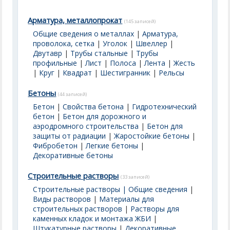
Арматура, металлопрокат
(145 записей)
Общие сведения о металлах
|
Арматура,
проволока, сетка
|
Уголок
|
Швеллер
|
Двутавр
|
Трубы стальные
|
Трубы
профильные
|
Лист
|
Полоса
|
Лента
|
Жесть
|
Круг
|
Квадрат
|
Шестигранник
|
Рельсы
Бетоны
(44 записей)
Бетон
|
Свойства бетона
|
Гидротехнический
бетон
|
Бетон для дорожного и
аэродромного строительства
|
Бетон для
защиты от радиации
|
Жаростойкие бетоны
|
Фибробетон
|
Легкие бетоны
|
Декоративные бетоны
Строительные растворы
(33 записей)
Строительные растворы | Общие сведения
|
Виды растворов
|
Материалы для
строительных растворов
|
Растворы для
каменных кладок и монтажа ЖБИ
|
Штукатурные растворы
|
Декоративные