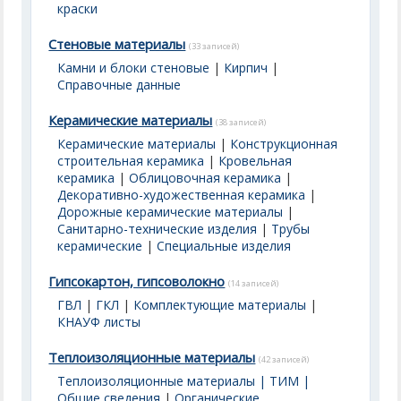
краски
Стеновые материалы
(33 записей)
Камни и блоки стеновые
|
Кирпич
|
Справочные данные
Керамические материалы
(38 записей)
Керамические материалы
|
Конструкционная
строительная керамика
|
Кровельная
керамика
|
Облицовочная керамика
|
Декоративно-художественная керамика
|
Дорожные керамические материалы
|
Санитарно-технические изделия
|
Трубы
керамические
|
Специальные изделия
Гипсокартон, гипсоволокно
(14 записей)
ГВЛ
|
ГКЛ
|
Комплектующие материалы
|
КНАУФ листы
Теплоизоляционные материалы
(42 записей)
Теплоизоляционные материалы | ТИМ |
Общие сведения
|
Органические