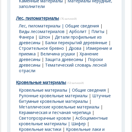
Каменные материалы
|
Материалы нерудные,
заполнители
Лес, пиломатериалы
(76 записей)
Лес, пиломатериалы | Общие сведения
|
Виды лесоматериалов
|
Арболит
|
Плиты
|
Фанера
|
Шпон
|
Детали профильные из
древесины
|
Балки перекрытий деревянные
|
Строительное бревно
|
Дрова
|
Измерение и
приемка
|
Величина усушки
|
Хранение
древесины
|
Защита древесины
|
Пороки
древесины
|
Тематический словарь лесной
отрасли
Кровельные материалы
(53 записей)
Кровельные материалы | Общие сведения
|
Рулонные кровельные материалы
|
Штучные
битумные кровельные материалы
|
Металлические кровельные материалы
|
Керамическая и песчаная черепица
|
Светопрозрачные кровли
|
Асбоцементные
кровельные материалы | Шифер
|
Кровельные мастики
|
Кровельные лаки и