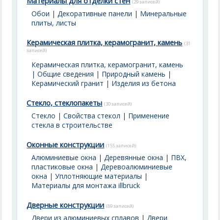
Материалы для отделки стен
(29 записей)
Обои
|
Декоративные панели
|
Минеральные
плиты, листы
Керамическая плитка, керамогранит, камень
(31
записей)
Керамическая плитка, керамогранит, камень
| Общие сведения
|
Природный камень
|
Керамический гранит
|
Изделия из бетона
Стекло, стеклопакеты
(30 записей)
Стекло
|
Свойства стекол
|
Применение
стекла в строительстве
Оконные конструкции
(155 записей)
Алюминиевые окна
|
Деревянные окна
|
ПВХ,
пластиковые окна
|
Деревоалюминиевые
окна
|
Уплотняющие материалы
|
Материалы для монтажа illbruck
Дверные конструкции
(89 записей)
Двери из алюминиевых сплавов
|
Двери