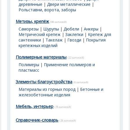
деревянные
|
Двери металлические
|
Рольставни, ворота, заборы
Метизы, крепёж
(98 записей)
Саморезы
|
Шурупы
|
Дюбели
|
Анкеры
|
Метрический крепеж
|
Заклепки
|
Крепеж для
сантехники
|
Такелаж
|
Гвозди
|
Покрытия
крепежных изделий
Полимерные материалы
(22 записей)
Полимеры
|
Применение полимеров и
пластмасс
Элементы благоустройства
(6 записей)
Материалы из горных пород
|
Бетонные и
железобетонные изделия
Мебель, интерьер
(78 записей)
Справочник-словарь
(28 записей)