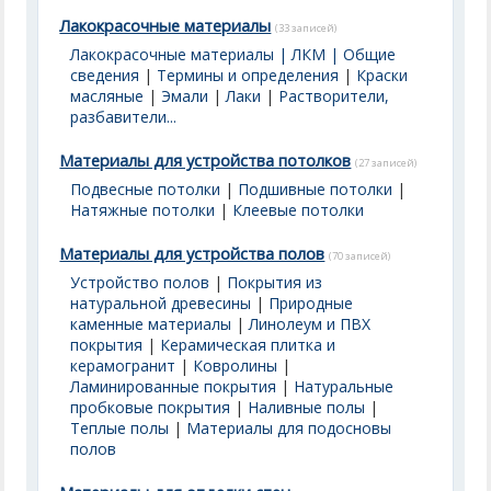
Лакокрасочные материалы
(33 записей)
Лакокрасочные материалы | ЛКМ | Общие
сведения
|
Термины и определения
|
Краски
масляные
|
Эмали
|
Лаки
|
Растворители,
разбавители...
Материалы для устройства потолков
(27 записей)
Подвесные потолки
|
Подшивные потолки
|
Натяжные потолки
|
Клеевые потолки
Материалы для устройства полов
(70 записей)
Устройство полов
|
Покрытия из
натуральной древесины
|
Природные
каменные материалы
|
Линолеум и ПВХ
покрытия
|
Керамическая плитка и
керамогранит
|
Ковролины
|
Ламинированные покрытия
|
Натуральные
пробковые покрытия
|
Наливные полы
|
Теплые полы
|
Материалы для подосновы
полов