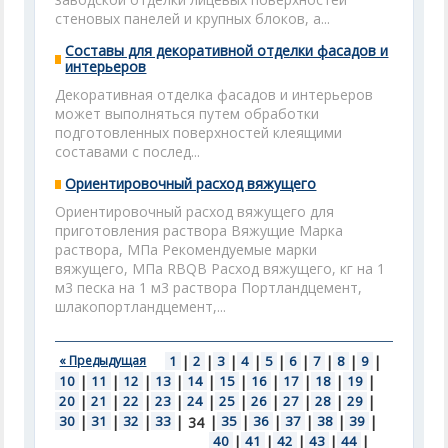
стеновых панелей и крупных блоков, а...
Составы для декоративной отделки фасадов и
интерьеров
Декоративная отделка фасадов и интерьеров
может выполняться путем обработки
подготовленных поверхностей клеящими
составами с послед...
Ориентировочный расход вяжущего
Ориентировочный расход вяжущего для
приготовления раствора Вяжущие Марка
раствора, МПа Рекомендуемые марки
вяжущего, МПа RВQВ Расход вяжущего, кг на 1
м3 песка на 1 м3 раствора Портландцемент,
шлакопортландцемент,...
« Предыдущая
1
|
2
|
3
|
4
|
5
|
6
|
7
|
8
|
9
|
10
|
11
|
12
|
13
|
14
|
15
|
16
|
17
|
18
|
19
|
20
|
21
|
22
|
23
|
24
|
25
|
26
|
27
|
28
|
29
|
30
|
31
|
32
|
33
|
|
35
|
36
|
37
|
38
|
39
|
34
40
|
41
|
42
|
43
|
44
|