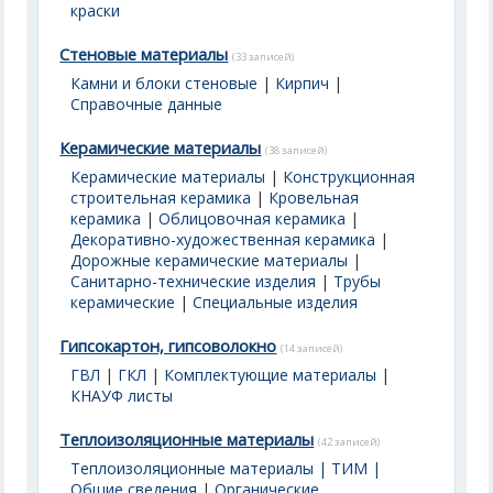
краски
Стеновые материалы
(33 записей)
Камни и блоки стеновые
|
Кирпич
|
Справочные данные
Керамические материалы
(38 записей)
Керамические материалы
|
Конструкционная
строительная керамика
|
Кровельная
керамика
|
Облицовочная керамика
|
Декоративно-художественная керамика
|
Дорожные керамические материалы
|
Санитарно-технические изделия
|
Трубы
керамические
|
Специальные изделия
Гипсокартон, гипсоволокно
(14 записей)
ГВЛ
|
ГКЛ
|
Комплектующие материалы
|
КНАУФ листы
Теплоизоляционные материалы
(42 записей)
Теплоизоляционные материалы | ТИМ |
Общие сведения
|
Органические