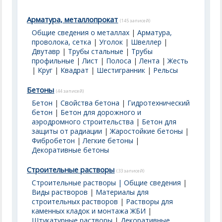
Арматура, металлопрокат
(145 записей)
Общие сведения о металлах
|
Арматура,
проволока, сетка
|
Уголок
|
Швеллер
|
Двутавр
|
Трубы стальные
|
Трубы
профильные
|
Лист
|
Полоса
|
Лента
|
Жесть
|
Круг
|
Квадрат
|
Шестигранник
|
Рельсы
Бетоны
(44 записей)
Бетон
|
Свойства бетона
|
Гидротехнический
бетон
|
Бетон для дорожного и
аэродромного строительства
|
Бетон для
защиты от радиации
|
Жаростойкие бетоны
|
Фибробетон
|
Легкие бетоны
|
Декоративные бетоны
Строительные растворы
(33 записей)
Строительные растворы | Общие сведения
|
Виды растворов
|
Материалы для
строительных растворов
|
Растворы для
каменных кладок и монтажа ЖБИ
|
Штукатурные растворы
|
Декоративные