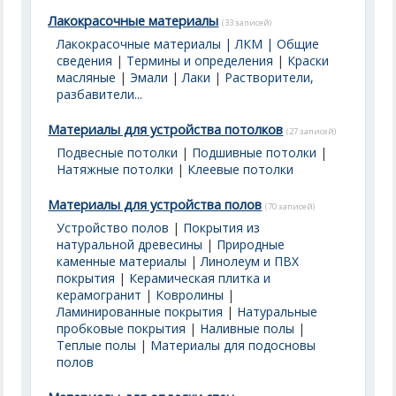
Лакокрасочные материалы
(33 записей)
Лакокрасочные материалы | ЛКМ | Общие
сведения
|
Термины и определения
|
Краски
масляные
|
Эмали
|
Лаки
|
Растворители,
разбавители...
Материалы для устройства потолков
(27 записей)
Подвесные потолки
|
Подшивные потолки
|
Натяжные потолки
|
Клеевые потолки
Материалы для устройства полов
(70 записей)
Устройство полов
|
Покрытия из
натуральной древесины
|
Природные
каменные материалы
|
Линолеум и ПВХ
покрытия
|
Керамическая плитка и
керамогранит
|
Ковролины
|
Ламинированные покрытия
|
Натуральные
пробковые покрытия
|
Наливные полы
|
Теплые полы
|
Материалы для подосновы
полов