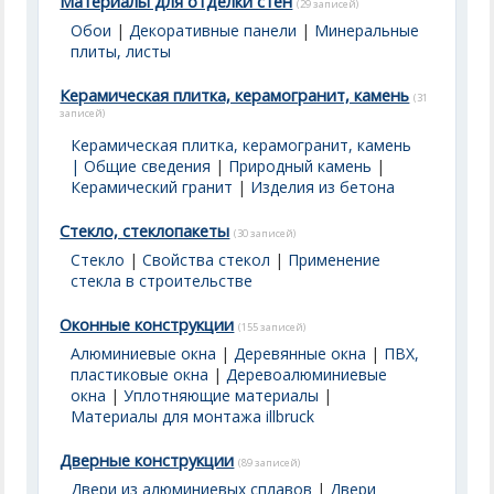
Материалы для отделки стен
(29 записей)
Обои
|
Декоративные панели
|
Минеральные
плиты, листы
Керамическая плитка, керамогранит, камень
(31
записей)
Керамическая плитка, керамогранит, камень
| Общие сведения
|
Природный камень
|
Керамический гранит
|
Изделия из бетона
Стекло, стеклопакеты
(30 записей)
Стекло
|
Свойства стекол
|
Применение
стекла в строительстве
Оконные конструкции
(155 записей)
Алюминиевые окна
|
Деревянные окна
|
ПВХ,
пластиковые окна
|
Деревоалюминиевые
окна
|
Уплотняющие материалы
|
Материалы для монтажа illbruck
Дверные конструкции
(89 записей)
Двери из алюминиевых сплавов
|
Двери