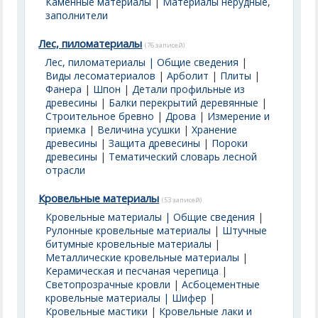
Каменные материалы
|
Материалы нерудные,
заполнители
Лес, пиломатериалы
(76 записей)
Лес, пиломатериалы | Общие сведения
|
Виды лесоматериалов
|
Арболит
|
Плиты
|
Фанера
|
Шпон
|
Детали профильные из
древесины
|
Балки перекрытий деревянные
|
Строительное бревно
|
Дрова
|
Измерение и
приемка
|
Величина усушки
|
Хранение
древесины
|
Защита древесины
|
Пороки
древесины
|
Тематический словарь лесной
отрасли
Кровельные материалы
(53 записей)
Кровельные материалы | Общие сведения
|
Рулонные кровельные материалы
|
Штучные
битумные кровельные материалы
|
Металлические кровельные материалы
|
Керамическая и песчаная черепица
|
Светопрозрачные кровли
|
Асбоцементные
кровельные материалы | Шифер
|
Кровельные мастики
|
Кровельные лаки и