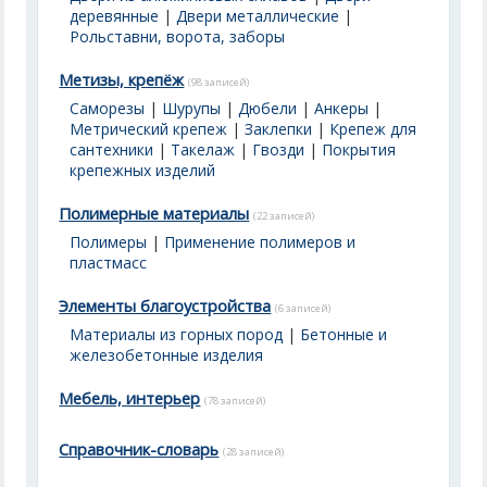
деревянные
|
Двери металлические
|
Рольставни, ворота, заборы
Метизы, крепёж
(98 записей)
Саморезы
|
Шурупы
|
Дюбели
|
Анкеры
|
Метрический крепеж
|
Заклепки
|
Крепеж для
сантехники
|
Такелаж
|
Гвозди
|
Покрытия
крепежных изделий
Полимерные материалы
(22 записей)
Полимеры
|
Применение полимеров и
пластмасс
Элементы благоустройства
(6 записей)
Материалы из горных пород
|
Бетонные и
железобетонные изделия
Мебель, интерьер
(78 записей)
Справочник-словарь
(28 записей)