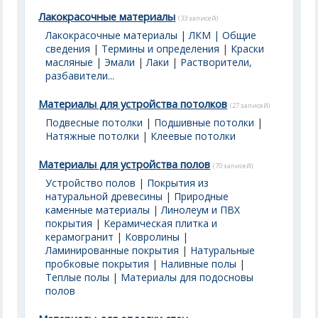
Лакокрасочные материалы
(33 записей)
Лакокрасочные материалы | ЛКМ | Общие
сведения
|
Термины и определения
|
Краски
масляные
|
Эмали
|
Лаки
|
Растворители,
разбавители...
Материалы для устройства потолков
(27 записей)
Подвесные потолки
|
Подшивные потолки
|
Натяжные потолки
|
Клеевые потолки
Материалы для устройства полов
(70 записей)
Устройство полов
|
Покрытия из
натуральной древесины
|
Природные
каменные материалы
|
Линолеум и ПВХ
покрытия
|
Керамическая плитка и
керамогранит
|
Ковролины
|
Ламинированные покрытия
|
Натуральные
пробковые покрытия
|
Наливные полы
|
Теплые полы
|
Материалы для подосновы
полов