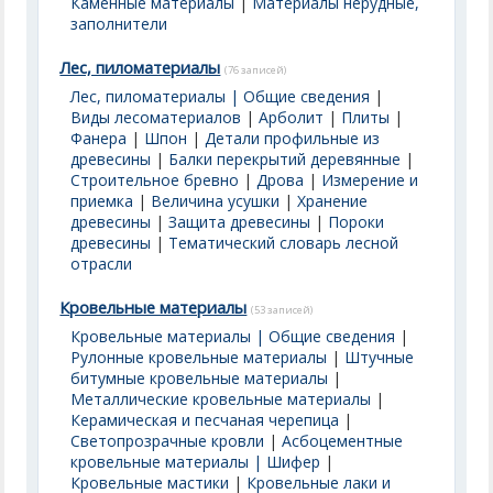
Каменные материалы
|
Материалы нерудные,
заполнители
Лес, пиломатериалы
(76 записей)
Лес, пиломатериалы | Общие сведения
|
Виды лесоматериалов
|
Арболит
|
Плиты
|
Фанера
|
Шпон
|
Детали профильные из
древесины
|
Балки перекрытий деревянные
|
Строительное бревно
|
Дрова
|
Измерение и
приемка
|
Величина усушки
|
Хранение
древесины
|
Защита древесины
|
Пороки
древесины
|
Тематический словарь лесной
отрасли
Кровельные материалы
(53 записей)
Кровельные материалы | Общие сведения
|
Рулонные кровельные материалы
|
Штучные
битумные кровельные материалы
|
Металлические кровельные материалы
|
Керамическая и песчаная черепица
|
Светопрозрачные кровли
|
Асбоцементные
кровельные материалы | Шифер
|
Кровельные мастики
|
Кровельные лаки и