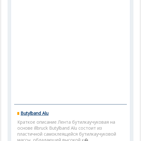
Butylband Alu
Краткое описание Лента бутилкаучуковая на
основе illbruck Butylband Alu состоит из
пластичной самоклеящейся бутилкаучуковой
массы, обладающей высокой к�...