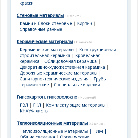
краски
Стеновые материалы
(33 записей)
Камни и блоки стеновые
|
Кирпич
|
Справочные данные
Керамические материалы
(38 записей)
Керамические материалы
|
Конструкционная
строительная керамика
|
Кровельная
керамика
|
Облицовочная керамика
|
Декоративно-художественная керамика
|
Дорожные керамические материалы
|
Санитарно-технические изделия
|
Трубы
керамические
|
Специальные изделия
Гипсокартон, гипсоволокно
(14 записей)
ГВЛ
|
ГКЛ
|
Комплектующие материалы
|
КНАУФ листы
Теплоизоляционные материалы
(42 записей)
Теплоизоляционные материалы | ТИМ |
Общие сведения
|
Органические