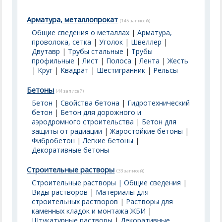
Арматура, металлопрокат
(145 записей)
Общие сведения о металлах
|
Арматура,
проволока, сетка
|
Уголок
|
Швеллер
|
Двутавр
|
Трубы стальные
|
Трубы
профильные
|
Лист
|
Полоса
|
Лента
|
Жесть
|
Круг
|
Квадрат
|
Шестигранник
|
Рельсы
Бетоны
(44 записей)
Бетон
|
Свойства бетона
|
Гидротехнический
бетон
|
Бетон для дорожного и
аэродромного строительства
|
Бетон для
защиты от радиации
|
Жаростойкие бетоны
|
Фибробетон
|
Легкие бетоны
|
Декоративные бетоны
Строительные растворы
(33 записей)
Строительные растворы | Общие сведения
|
Виды растворов
|
Материалы для
строительных растворов
|
Растворы для
каменных кладок и монтажа ЖБИ
|
Штукатурные растворы
|
Декоративные