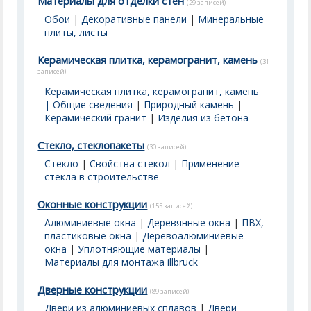
Материалы для отделки стен
(29 записей)
Обои
|
Декоративные панели
|
Минеральные
плиты, листы
Керамическая плитка, керамогранит, камень
(31
записей)
Керамическая плитка, керамогранит, камень
| Общие сведения
|
Природный камень
|
Керамический гранит
|
Изделия из бетона
Стекло, стеклопакеты
(30 записей)
Стекло
|
Свойства стекол
|
Применение
стекла в строительстве
Оконные конструкции
(155 записей)
Алюминиевые окна
|
Деревянные окна
|
ПВХ,
пластиковые окна
|
Деревоалюминиевые
окна
|
Уплотняющие материалы
|
Материалы для монтажа illbruck
Дверные конструкции
(89 записей)
Двери из алюминиевых сплавов
|
Двери