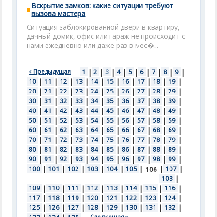
Вскрытие замков: какие ситуации требуют
вызова мастера
Ситуация заблокированной двери в квартиру,
дачный домик, офис или гараж не происходит с
нами ежедневно или даже раз в мес�...
« Предыдущая
1
|
2
|
3
|
4
|
5
|
6
|
7
|
8
|
9
|
10
|
11
|
12
|
13
|
14
|
15
|
16
|
17
|
18
|
19
|
20
|
21
|
22
|
23
|
24
|
25
|
26
|
27
|
28
|
29
|
30
|
31
|
32
|
33
|
34
|
35
|
36
|
37
|
38
|
39
|
40
|
41
|
42
|
43
|
44
|
45
|
46
|
47
|
48
|
49
|
50
|
51
|
52
|
53
|
54
|
55
|
56
|
57
|
58
|
59
|
60
|
61
|
62
|
63
|
64
|
65
|
66
|
67
|
68
|
69
|
70
|
71
|
72
|
73
|
74
|
75
|
76
|
77
|
78
|
79
|
80
|
81
|
82
|
83
|
84
|
85
|
86
|
87
|
88
|
89
|
90
|
91
|
92
|
93
|
94
|
95
|
96
|
97
|
98
|
99
|
100
|
101
|
102
|
103
|
104
|
105
|
|
107
|
106
108
|
109
|
110
|
111
|
112
|
113
|
114
|
115
|
116
|
117
|
118
|
119
|
120
|
121
|
122
|
123
|
124
|
125
|
126
|
127
|
128
|
129
|
130
|
131
|
132
|
Следующая »