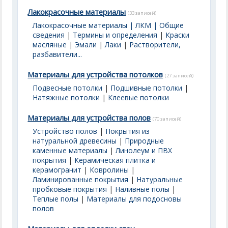
Лакокрасочные материалы
(33 записей)
Лакокрасочные материалы | ЛКМ | Общие
сведения
|
Термины и определения
|
Краски
масляные
|
Эмали
|
Лаки
|
Растворители,
разбавители...
Материалы для устройства потолков
(27 записей)
Подвесные потолки
|
Подшивные потолки
|
Натяжные потолки
|
Клеевые потолки
Материалы для устройства полов
(70 записей)
Устройство полов
|
Покрытия из
натуральной древесины
|
Природные
каменные материалы
|
Линолеум и ПВХ
покрытия
|
Керамическая плитка и
керамогранит
|
Ковролины
|
Ламинированные покрытия
|
Натуральные
пробковые покрытия
|
Наливные полы
|
Теплые полы
|
Материалы для подосновы
полов