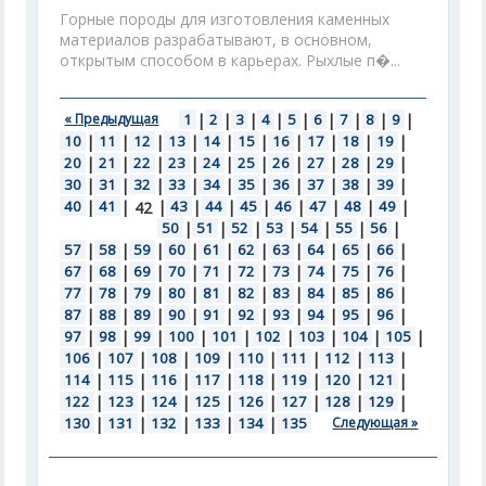
Горные породы для изготовления каменных
материалов разрабатывают, в основном,
открытым способом в карьерах. Рыхлые п�...
« Предыдущая
1
|
2
|
3
|
4
|
5
|
6
|
7
|
8
|
9
|
10
|
11
|
12
|
13
|
14
|
15
|
16
|
17
|
18
|
19
|
20
|
21
|
22
|
23
|
24
|
25
|
26
|
27
|
28
|
29
|
30
|
31
|
32
|
33
|
34
|
35
|
36
|
37
|
38
|
39
|
40
|
41
|
|
43
|
44
|
45
|
46
|
47
|
48
|
49
|
42
50
|
51
|
52
|
53
|
54
|
55
|
56
|
57
|
58
|
59
|
60
|
61
|
62
|
63
|
64
|
65
|
66
|
67
|
68
|
69
|
70
|
71
|
72
|
73
|
74
|
75
|
76
|
77
|
78
|
79
|
80
|
81
|
82
|
83
|
84
|
85
|
86
|
87
|
88
|
89
|
90
|
91
|
92
|
93
|
94
|
95
|
96
|
97
|
98
|
99
|
100
|
101
|
102
|
103
|
104
|
105
|
106
|
107
|
108
|
109
|
110
|
111
|
112
|
113
|
114
|
115
|
116
|
117
|
118
|
119
|
120
|
121
|
122
|
123
|
124
|
125
|
126
|
127
|
128
|
129
|
130
|
131
|
132
|
133
|
134
|
135
Следующая »