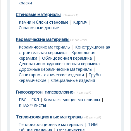
краски
Стеновые материалы
(33 записей)
Камни и блоки стеновые
|
Кирпич
|
Справочные данные
Керамические материалы
(38 записей)
Керамические материалы
|
Конструкционная
строительная керамика
|
Кровельная
керамика
|
Облицовочная керамика
|
Декоративно-художественная керамика
|
Дорожные керамические материалы
|
Санитарно-технические изделия
|
Трубы
керамические
|
Специальные изделия
Гипсокартон, гипсоволокно
(14 записей)
ГВЛ
|
ГКЛ
|
Комплектующие материалы
|
КНАУФ листы
Теплоизоляционные материалы
(42 записей)
Теплоизоляционные материалы | ТИМ |
Общие сведения
|
Органические