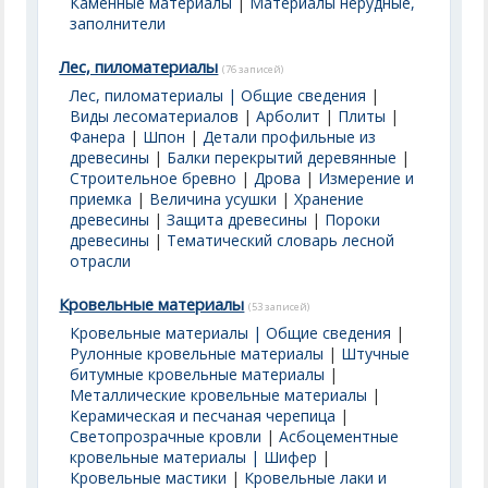
Каменные материалы
|
Материалы нерудные,
заполнители
Лес, пиломатериалы
(76 записей)
Лес, пиломатериалы | Общие сведения
|
Виды лесоматериалов
|
Арболит
|
Плиты
|
Фанера
|
Шпон
|
Детали профильные из
древесины
|
Балки перекрытий деревянные
|
Строительное бревно
|
Дрова
|
Измерение и
приемка
|
Величина усушки
|
Хранение
древесины
|
Защита древесины
|
Пороки
древесины
|
Тематический словарь лесной
отрасли
Кровельные материалы
(53 записей)
Кровельные материалы | Общие сведения
|
Рулонные кровельные материалы
|
Штучные
битумные кровельные материалы
|
Металлические кровельные материалы
|
Керамическая и песчаная черепица
|
Светопрозрачные кровли
|
Асбоцементные
кровельные материалы | Шифер
|
Кровельные мастики
|
Кровельные лаки и