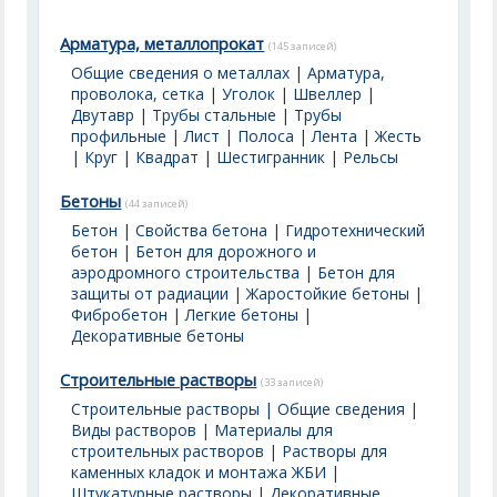
Арматура, металлопрокат
(145 записей)
Общие сведения о металлах
|
Арматура,
проволока, сетка
|
Уголок
|
Швеллер
|
Двутавр
|
Трубы стальные
|
Трубы
профильные
|
Лист
|
Полоса
|
Лента
|
Жесть
|
Круг
|
Квадрат
|
Шестигранник
|
Рельсы
Бетоны
(44 записей)
Бетон
|
Свойства бетона
|
Гидротехнический
бетон
|
Бетон для дорожного и
аэродромного строительства
|
Бетон для
защиты от радиации
|
Жаростойкие бетоны
|
Фибробетон
|
Легкие бетоны
|
Декоративные бетоны
Строительные растворы
(33 записей)
Строительные растворы | Общие сведения
|
Виды растворов
|
Материалы для
строительных растворов
|
Растворы для
каменных кладок и монтажа ЖБИ
|
Штукатурные растворы
|
Декоративные