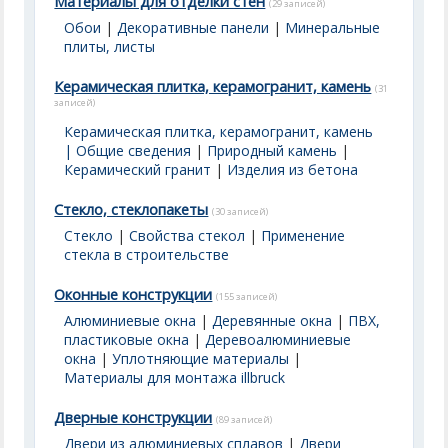
Материалы для отделки стен
(29 записей)
Обои
|
Декоративные панели
|
Минеральные
плиты, листы
Керамическая плитка, керамогранит, камень
(31
записей)
Керамическая плитка, керамогранит, камень
| Общие сведения
|
Природный камень
|
Керамический гранит
|
Изделия из бетона
Стекло, стеклопакеты
(30 записей)
Стекло
|
Свойства стекол
|
Применение
стекла в строительстве
Оконные конструкции
(155 записей)
Алюминиевые окна
|
Деревянные окна
|
ПВХ,
пластиковые окна
|
Деревоалюминиевые
окна
|
Уплотняющие материалы
|
Материалы для монтажа illbruck
Дверные конструкции
(89 записей)
Двери из алюминиевых сплавов
|
Двери