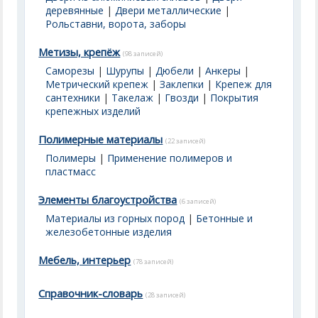
деревянные
|
Двери металлические
|
Рольставни, ворота, заборы
Метизы, крепёж
(98 записей)
Саморезы
|
Шурупы
|
Дюбели
|
Анкеры
|
Метрический крепеж
|
Заклепки
|
Крепеж для
сантехники
|
Такелаж
|
Гвозди
|
Покрытия
крепежных изделий
Полимерные материалы
(22 записей)
Полимеры
|
Применение полимеров и
пластмасс
Элементы благоустройства
(6 записей)
Материалы из горных пород
|
Бетонные и
железобетонные изделия
Мебель, интерьер
(78 записей)
Справочник-словарь
(28 записей)