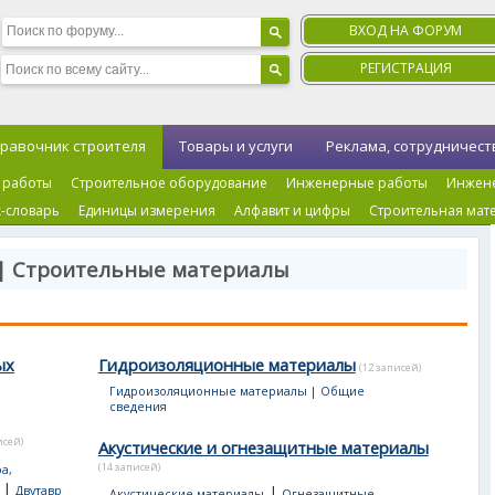
ВХОД НА ФОРУМ
РЕГИСТРАЦИЯ
равочник строителя
Товары и услуги
Реклама, сотрудничест
 работы
Строительное оборудование
Инженерные работы
Инжен
-словарь
Единицы измерения
Алфавит и цифры
Строительная мат
 | Строительные материалы
ых
Гидроизоляционные материалы
(12 записей)
Гидроизоляционные материалы | Общие
сведения
исей)
Акустические и огнезащитные материалы
(14 записей)
а,
|
|
Двутавр
Акустические материалы
Огнезащитные