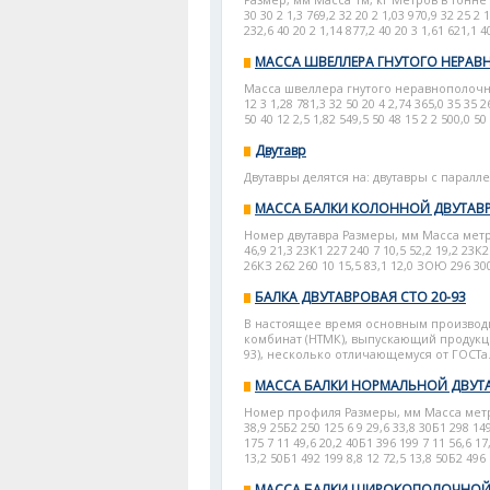
Размер, мм Масса 1м, кг Метров в тонне h b 
30 30 2 1,3 769,2 32 20 2 1,03 970,9 32 25 2 1
232,6 40 20 2 1,14 877,2 40 20 3 1,61 621,1 40
МАССА ШВЕЛЛЕРА ГНУТОГО НЕРА
Масса швеллера гнутого неравнополочног
12 3 1,28 781,3 32 50 20 4 2,74 365,0 35 35 2
50 40 12 2,5 1,82 549,5 50 48 15 2 2 500,0 50 
Двутавр
Двутавры делятся на: двутавры с паралле
МАССА БАЛКИ КОЛОННОЙ ДВУТАВ
Номер двутавра Размеры, мм Масса метра, к
46,9 21,3 23К1 227 240 7 10,5 52,2 19,2 23К2
26КЗ 262 260 10 15,5 83,1 12,0 ЗОЮ 296 300 
БАЛКА ДВУТАВРОВАЯ СТО 20-93
В настоящее время основным производи
комбинат (НТМК), выпускающий продукци
93), несколько отличающемуся от ГОСТа
МАССА БАЛКИ НОРМАЛЬНОЙ ДВУТ
Номер профиля Размеры, мм Масса метра, к
38,9 25Б2 250 125 6 9 29,6 33,8 30Б1 298 149
175 7 11 49,6 20,2 40Б1 396 199 7 11 56,6 17
13,2 50Б1 492 199 8,8 12 72,5 13,8 50Б2 496 1
МАССА БАЛКИ ШИРОКОПОЛОЧНОЙ