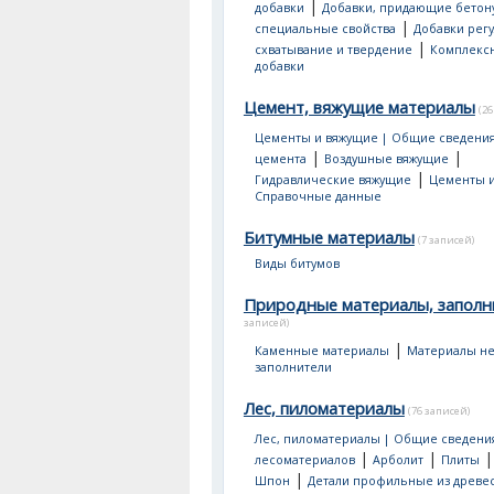
|
добавки
Добавки, придающие бетон
|
специальные свойства
Добавки рег
|
схватывание и твердение
Комплекс
добавки
Цемент, вяжущие материалы
(26
Цементы и вяжущие | Общие сведени
|
|
цемента
Воздушные вяжущие
|
Гидравлические вяжущие
Цементы и
Справочные данные
Битумные материалы
(7 записей)
Виды битумов
Природные материалы, заполн
записей)
|
Каменные материалы
Материалы не
заполнители
Лес, пиломатериалы
(76 записей)
Лес, пиломатериалы | Общие сведени
|
|
лесоматериалов
Арболит
Плиты
|
Шпон
Детали профильные из древе