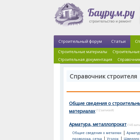
Строительный форум
Статьи
Сп
Строительные материалы
Строительные
Строительная документация
Справочник
Справочник строителя
Общие сведения о строительн
материалах
(12 записей)
Арматура, металлопрокат
(145 зап
|
Общие сведения о металлах
Арматур
|
|
проволока, сетка
Уголок
Швеллер