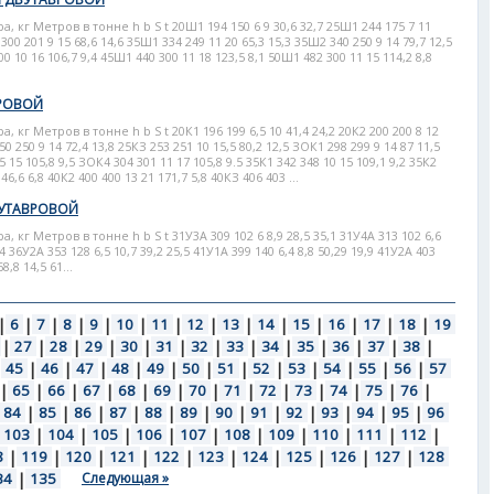
кг Метров в тонне h b S t 20Ш1 194 150 6 9 30,6 32,7 25Ш1 244 175 7 11
300 201 9 15 68,6 14,6 35Ш1 334 249 11 20 65,3 15,3 35Ш2 340 250 9 14 79,7 12,5
0 10 16 106,7 9,4 45Ш1 440 300 11 18 123,5 8,1 50Ш1 482 300 11 15 114,2 8,8
РОВОЙ
г Метров в тонне h b S t 20К1 196 199 6,5 10 41,4 24,2 20К2 200 200 8 12
250 250 9 14 72,4 13,8 25КЗ 253 251 10 15,5 80,2 12,5 ЗОК1 298 299 9 14 87 11,5
 15 105,8 9,5 ЗОК4 304 301 11 17 105,8 9.5 35К1 342 348 10 15 109,1 9,2 35К2
46,6 6,8 40К2 400 400 13 21 171,7 5,8 40КЗ 406 403 ...
УТАВРОВОЙ
г Метров в тонне h b S t 31У3А 309 102 6 8,9 28,5 35,1 31У4А 313 102 6,6
,4 36У2А 353 128 6,5 10,7 39,2 25,5 41У1А 399 140 6,4 8,8 50,29 19,9 41У2А 403
8,8 14,5 61...
|
6
|
7
|
8
|
9
|
10
|
11
|
12
|
13
|
14
|
15
|
16
|
17
|
18
|
19
|
27
|
28
|
29
|
30
|
31
|
32
|
33
|
34
|
35
|
36
|
37
|
38
|
|
45
|
46
|
47
|
48
|
49
|
50
|
51
|
52
|
53
|
54
|
55
|
56
|
57
|
65
|
66
|
67
|
68
|
69
|
70
|
71
|
72
|
73
|
74
|
75
|
76
|
84
|
85
|
86
|
87
|
88
|
89
|
90
|
91
|
92
|
93
|
94
|
95
|
96
103
|
104
|
105
|
106
|
107
|
108
|
109
|
110
|
111
|
112
|
8
|
119
|
120
|
121
|
122
|
123
|
124
|
125
|
126
|
127
|
128
34
|
135
Следующая »