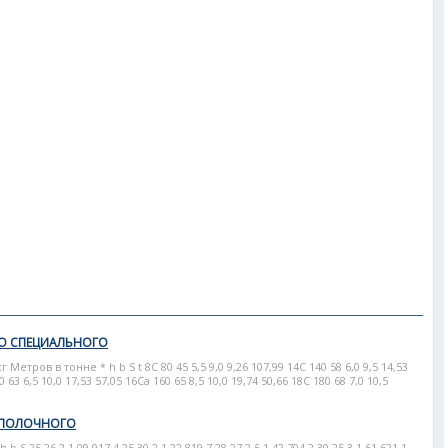
ГО СПЕЦИАЛЬНОГО
етров в тонне * h b S t 8С 80 45 5,5 9,0 9,26 107,99 14С 140 58 6,0 9,5 14,53
0 63 6,5 10,0 17,53 57,05 16Са 160 65 8,5 10,0 19,74 50,66 18С 180 68 7,0 10,5
ОПОЛОЧНОГО