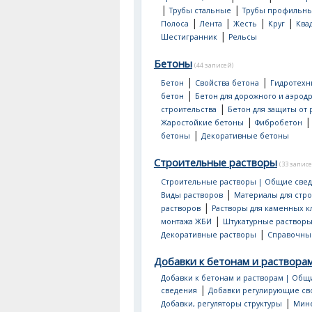
|
|
Трубы стальные
Трубы профильн
|
|
|
|
Полоса
Лента
Жесть
Круг
Ква
|
Шестигранник
Рельсы
Бетоны
(44 записей)
|
|
Бетон
Свойства бетона
Гидротехн
|
бетон
Бетон для дорожного и аэрод
|
строительства
Бетон для защиты от
|
Жаростойкие бетоны
Фибробетон
|
бетоны
Декоративные бетоны
Строительные растворы
(33 записе
Строительные растворы | Общие све
|
Виды растворов
Материалы для стр
|
растворов
Растворы для каменных к
|
монтажа ЖБИ
Штукатурные раствор
|
Декоративные растворы
Справочны
Добавки к бетонам и раствора
Добавки к бетонам и растворам | Общ
|
сведения
Добавки регулирующие св
|
Добавки, регуляторы структуры
Мин