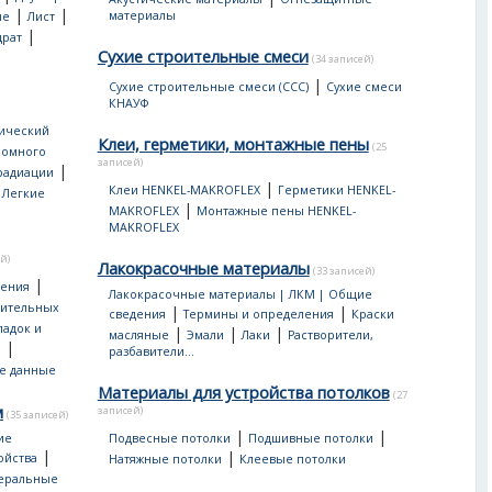
|
|
материалы
ые
Лист
|
драт
Сухие строительные смеси
(34 записей)
|
Сухие строительные смеси (ССС)
Сухие смеси
КНАУФ
ический
Клеи, герметики, монтажные пены
(25
ромного
записей)
|
 радиации
|
|
Клеи HENKEL-MAKROFLEX
Герметики HENKEL-
Легкие
|
MAKROFLEX
Монтажные пены HENKEL-
MAKROFLEX
й)
Лакокрасочные материалы
(33 записей)
|
дения
Лакокрасочные материалы | ЛКМ | Общие
оительных
|
|
сведения
Термины и определения
Краски
ладок и
|
|
|
масляные
Эмали
Лаки
Растворители,
|
ы
разбавители...
е данные
Материалы для устройства потолков
(27
м
записей)
(35 записей)
|
|
ие
Подвесные потолки
Подшивные потолки
|
|
ойства
Натяжные потолки
Клеевые потолки
еральные