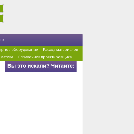
во
ерное оборудование
Расход материалов
ематика
Справочник проектировщика