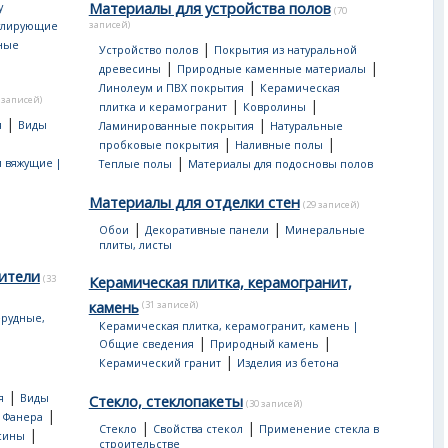
Материалы для устройства полов
у
(70
записей)
улирующие
ные
|
Устройство полов
Покрытия из натуральной
|
|
древесины
Природные каменные материалы
|
Линолеум и ПВХ покрытия
Керамическая
 записей)
|
|
плитка и керамогранит
Ковролины
|
|
я
Виды
Ламинированные покрытия
Натуральные
|
|
пробковые покрытия
Наливные полы
|
 вяжущие |
Теплые полы
Материалы для подосновы полов
Материалы для отделки стен
(29 записей)
|
|
Обои
Декоративные панели
Минеральные
плиты, листы
ители
(33
Керамическая плитка, керамогранит,
камень
(31 записей)
рудные,
Керамическая плитка, керамогранит, камень |
|
|
Общие сведения
Природный камень
|
Керамический гранит
Изделия из бетона
|
я
Виды
Стекло, стеклопакеты
(30 записей)
|
|
Фанера
|
|
Стекло
Свойства стекол
Применение стекла в
|
сины
строительстве