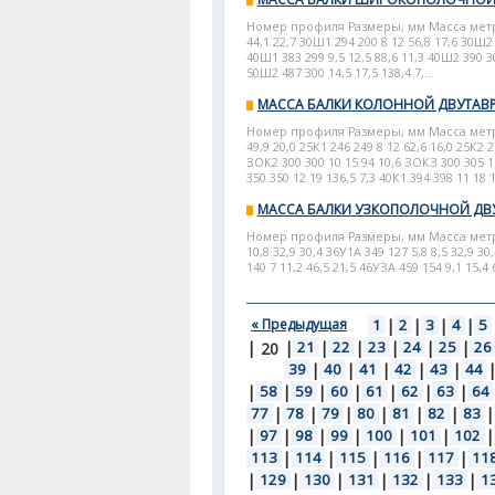
Номер профиля Размеры, мм Масса метра, 
44,1 22,7 30Ш1 294 200 8 12 56,8 17,6 30Ш2 
40Ш1 383 299 9,5 12,5 88,6 11,3 40Ш2 390 30
50Ш2 487 300 14,5 17,5 138,4 7,...
МАССА БАЛКИ КОЛОННОЙ ДВУТАВ
Номер профиля Размеры, мм Масса метра, к
49,9 20,0 25К1 246 249 8 12 62,6 16,0 25К2 
ЗОК2 300 300 10 15 94 10,6 ЗОКЗ 300 305 15
350 350 12 19 136,5 7,3 40К1 394 398 11 18 1
МАССА БАЛКИ УЗКОПОЛОЧНОЙ ДВ
Номер профиля Размеры, мм Масса метра, к
10,8 32,9 30,4 36У1А 349 127 5,8 8,5 32,9 30
140 7 11,2 46,5 21,5 46УЗА 459 154 9,1 15,4 6
« Предыдущая
1
|
2
|
3
|
4
|
5
|
|
21
|
22
|
23
|
24
|
25
|
26
20
39
|
40
|
41
|
42
|
43
|
44
|
58
|
59
|
60
|
61
|
62
|
63
|
64
77
|
78
|
79
|
80
|
81
|
82
|
83
|
|
97
|
98
|
99
|
100
|
101
|
102
|
113
|
114
|
115
|
116
|
117
|
11
|
129
|
130
|
131
|
132
|
133
|
1