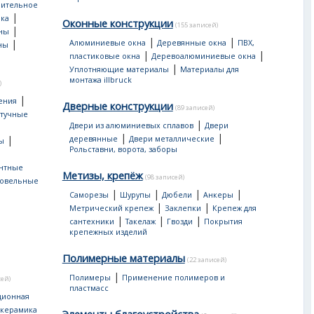
оительное
|
ка
Оконные конструкции
(155 записей)
|
ны
|
|
|
Алюминиевые окна
Деревянные окна
ПВХ,
ны
|
|
пластиковые окна
Деревоалюминиевые окна
|
Уплотняющие материалы
Материалы для
монтажа illbruck
)
|
ения
Дверные конструкции
(89 записей)
тучные
|
Двери из алюминиевых сплавов
Двери
|
|
|
деревянные
Двери металлические
ы
Рольставни, ворота, заборы
нтные
Метизы, крепёж
(98 записей)
овельные
|
|
|
|
Саморезы
Шурупы
Дюбели
Анкеры
|
|
Метрический крепеж
Заклепки
Крепеж для
|
|
|
сантехники
Такелаж
Гвозди
Покрытия
крепежных изделий
Полимерные материалы
(22 записей)
|
Полимеры
Применение полимеров и
сей)
пластмасс
ционная
 керамика