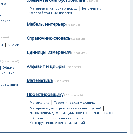
Элементы благоустройства
(6 записей)
вно-
|
Материалы из горных пород
Бетонные и
е
железобетонные изделия
-
|
ческие
Мебель, интерьер
(78 записей)
Справочник-словарь
аписей)
(28 записей)
|
лы
КНАУФ
Единицы измерения
(18 записей)
ы
(42 записей)
Алфавит и цифры
(2 записей)
 | Общие
яционные
Математика
(5 записей)
лоизоляция
Проектировщику
(231 записей)
|
|
Математика
Теоретическая механика
|
Материалы для строительных конструкций
Напряжения, деформации, прочность материалов
|
|
Строительное проектирование
Конструктивные решения зданий