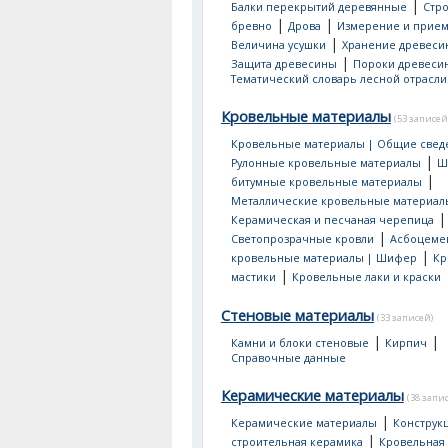
|
Балки перекрытий деревянные
Стр
|
|
бревно
Дрова
Измерение и прием
|
Величина усушки
Хранение древеси
|
Защита древесины
Пороки древеси
Тематический словарь лесной отрасли
Кровельные материалы
(53 записей
Кровельные материалы | Общие свед
|
Рулонные кровельные материалы
Ш
|
битумные кровельные материалы
Металлические кровельные материал
|
Керамическая и песчаная черепица
|
Светопрозрачные кровли
Асбоцеме
|
кровельные материалы | Шифер
Кр
|
мастики
Кровельные лаки и краски
Стеновые материалы
(33 записей)
|
|
Камни и блоки стеновые
Кирпич
Справочные данные
Керамические материалы
(38 запи
|
Керамические материалы
Конструк
|
строительная керамика
Кровельная