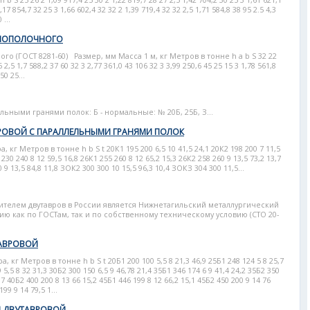
S 25 26 2 1,09 917,4 25 30 2 1,22 819,7 28 27 2,5 1,42 704,2 30 25 3 1,61 621,1
,17 854,7 32 25 3 1,66 602,4 32 32 2 1,39 719,4 32 32 2,5 1,71 584,8 38 95 2.5 4,3
 ...
ВНОПОЛОЧНОГО
о (ГОСТ 8281-60) Размер, мм Масса 1 м, кг Метров в тонне h a b S 32 22
6 2,5 1,7 588,2 37 60 32 3 2,77 361,0 43 106 32 3 3,99 250,6 45 25 15 3 1,78 561,8
50 25...
льными гранями полок: Б - нормальные: № 20Б, 25Б, З...
РОВОЙ С ПАРАЛЛЕЛЬНЫМИ ГРАНЯМИ ПОЛОК
г Метров в тонне h b S t 20К1 195 200 6,5 10 41,5 24,1 20К2 198 200 7 11,5
 230 240 8 12 59,5 16,8 26К1 255 260 8 12 65,2 15,3 26К2 258 260 9 13,5 73,2 13,7
9 13,5 84,8 11,8 ЗОК2 300 300 10 15,5 96,3 10,4 ЗОКЗ 304 300 11,5...
телем двутавров в России является Нижнетагильский металлургический
ю как по ГОСТам, так и по собственному техническому условию (СТО 20-
.
АВРОВОЙ
г Метров в тонне h b S t 20Б1 200 100 5,5 8 21,3 46,9 25Б1 248 124 5 8 25,7
 5,5 8 32 31,3 30Б2 300 150 6,5 9 46,78 21,4 35Б1 346 174 6 9 41,4 24,2 35Б2 350
,7 40Б2 400 200 8 13 66 15,2 45Б1 446 199 8 12 66,2 15,1 45Б2 450 200 9 14 76
99 9 14 79,5 1...
 ДВУТАВРОВОЙ