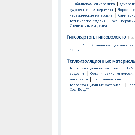
|
|
Облицовочная керамика
Декорати
|
художественная керамика
Дорожны
|
керамические материалы
Санитарно
|
технические изделия
Трубы керами
Специальные изделия
Гипсокартон, гипсоволокно
(14 з
|
|
ГВЛ
ГКЛ
Комплектующие материа
листы
Теплоизоляционные материал
Теплоизоляционные материалы | ТИМ
|
сведения
Органические теплоизол
|
материалы
Неорганические
|
теплоизоляционные материалы
Теп
СофтБорд™