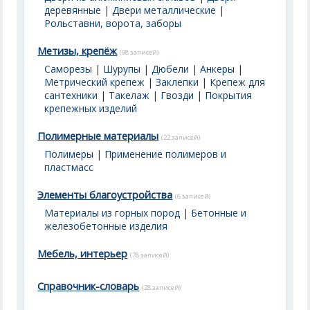
деревянные
|
Двери металлические
|
Рольставни, ворота, заборы
Метизы, крепёж
(98 записей)
Саморезы
|
Шурупы
|
Дюбели
|
Анкеры
|
Метрический крепеж
|
Заклепки
|
Крепеж для
сантехники
|
Такелаж
|
Гвозди
|
Покрытия
крепежных изделий
Полимерные материалы
(22 записей)
Полимеры
|
Применение полимеров и
пластмасс
Элементы благоустройства
(6 записей)
Материалы из горных пород
|
Бетонные и
железобетонные изделия
Мебель, интерьер
(78 записей)
Справочник-словарь
(28 записей)