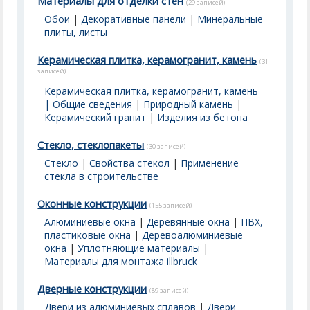
Материалы для отделки стен
(29 записей)
Обои
|
Декоративные панели
|
Минеральные
плиты, листы
Керамическая плитка, керамогранит, камень
(31
записей)
Керамическая плитка, керамогранит, камень
| Общие сведения
|
Природный камень
|
Керамический гранит
|
Изделия из бетона
Стекло, стеклопакеты
(30 записей)
Стекло
|
Свойства стекол
|
Применение
стекла в строительстве
Оконные конструкции
(155 записей)
Алюминиевые окна
|
Деревянные окна
|
ПВХ,
пластиковые окна
|
Деревоалюминиевые
окна
|
Уплотняющие материалы
|
Материалы для монтажа illbruck
Дверные конструкции
(89 записей)
Двери из алюминиевых сплавов
|
Двери