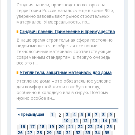
Сэндвич панели, производство которых на
территории России началось еще в конце 90-х,
уверенно завоевывают рынок строительных
материалов. Универсальность, пр...
Сэндвич-панели. Применение и преимущества
В наше время строительная сфера постоянно
видоизменяется, изобретая все новые
технологичные материалы соответствующие
современным стандартам. В первую очередь
все это н...
Утеплители, защитные материалы для дома
Утепление дома – это обязательное условие
для комфортной жизни в любую погоду,
особенно в холодную или в сырую. Поэтому
нужно особое вн...
« Предыдущая
1
|
|
3
|
4
|
5
|
6
|
7
|
8
|
9
|
2
10
|
11
|
12
|
13
|
14
|
15
|
16
|
17
|
18
|
19
|
20
|
21
|
22
|
23
|
24
|
25
|
26
|
27
|
28
|
29
|
30
|
31
|
32
|
33
|
34
|
35
|