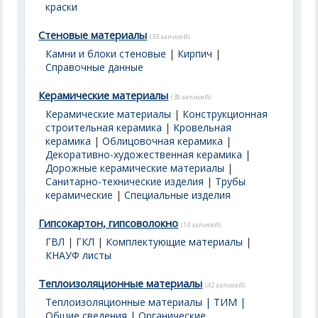
краски
Стеновые материалы
(33 записей)
Камни и блоки стеновые
|
Кирпич
|
Справочные данные
Керамические материалы
(38 записей)
Керамические материалы
|
Конструкционная
строительная керамика
|
Кровельная
керамика
|
Облицовочная керамика
|
Декоративно-художественная керамика
|
Дорожные керамические материалы
|
Санитарно-технические изделия
|
Трубы
керамические
|
Специальные изделия
Гипсокартон, гипсоволокно
(14 записей)
ГВЛ
|
ГКЛ
|
Комплектующие материалы
|
КНАУФ листы
Теплоизоляционные материалы
(42 записей)
Теплоизоляционные материалы | ТИМ |
Общие сведения
|
Органические