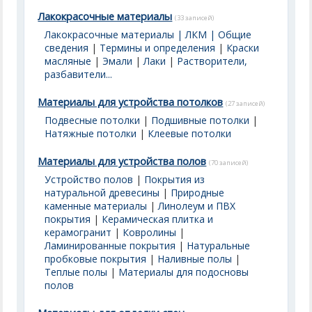
Лакокрасочные материалы
(33 записей)
Лакокрасочные материалы | ЛКМ | Общие
сведения
|
Термины и определения
|
Краски
масляные
|
Эмали
|
Лаки
|
Растворители,
разбавители...
Материалы для устройства потолков
(27 записей)
Подвесные потолки
|
Подшивные потолки
|
Натяжные потолки
|
Клеевые потолки
Материалы для устройства полов
(70 записей)
Устройство полов
|
Покрытия из
натуральной древесины
|
Природные
каменные материалы
|
Линолеум и ПВХ
покрытия
|
Керамическая плитка и
керамогранит
|
Ковролины
|
Ламинированные покрытия
|
Натуральные
пробковые покрытия
|
Наливные полы
|
Теплые полы
|
Материалы для подосновы
полов