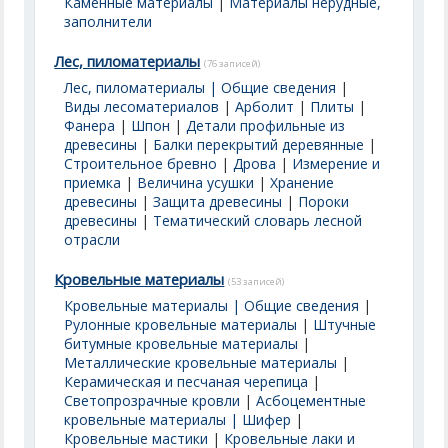
Каменные материалы
|
Материалы нерудные,
заполнители
Лес, пиломатериалы
(76 записей)
Лес, пиломатериалы | Общие сведения
|
Виды лесоматериалов
|
Арболит
|
Плиты
|
Фанера
|
Шпон
|
Детали профильные из
древесины
|
Балки перекрытий деревянные
|
Строительное бревно
|
Дрова
|
Измерение и
приемка
|
Величина усушки
|
Хранение
древесины
|
Защита древесины
|
Пороки
древесины
|
Тематический словарь лесной
отрасли
Кровельные материалы
(53 записей)
Кровельные материалы | Общие сведения
|
Рулонные кровельные материалы
|
Штучные
битумные кровельные материалы
|
Металлические кровельные материалы
|
Керамическая и песчаная черепица
|
Светопрозрачные кровли
|
Асбоцементные
кровельные материалы | Шифер
|
Кровельные мастики
|
Кровельные лаки и