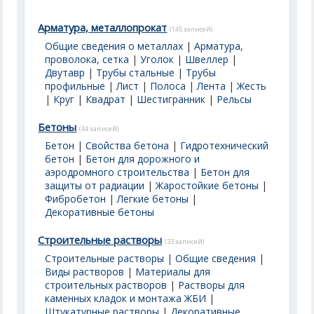
Арматура, металлопрокат
(145 записей)
Общие сведения о металлах
|
Арматура,
проволока, сетка
|
Уголок
|
Швеллер
|
Двутавр
|
Трубы стальные
|
Трубы
профильные
|
Лист
|
Полоса
|
Лента
|
Жесть
|
Круг
|
Квадрат
|
Шестигранник
|
Рельсы
Бетоны
(44 записей)
Бетон
|
Свойства бетона
|
Гидротехнический
бетон
|
Бетон для дорожного и
аэродромного строительства
|
Бетон для
защиты от радиации
|
Жаростойкие бетоны
|
Фибробетон
|
Легкие бетоны
|
Декоративные бетоны
Строительные растворы
(33 записей)
Строительные растворы | Общие сведения
|
Виды растворов
|
Материалы для
строительных растворов
|
Растворы для
каменных кладок и монтажа ЖБИ
|
Штукатурные растворы
|
Декоративные