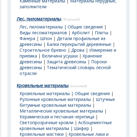
Каменные материалы
|
Материалы нерудные,
заполнители
Лес, пиломатериалы
(76 записей)
Лес, пиломатериалы | Общие сведения
|
Виды лесоматериалов
|
Арболит
|
Плиты
|
Фанера
|
Шпон
|
Детали профильные из
древесины
|
Балки перекрытий деревянные
|
Строительное бревно
|
Дрова
|
Измерение и
приемка
|
Величина усушки
|
Хранение
древесины
|
Защита древесины
|
Пороки
древесины
|
Тематический словарь лесной
отрасли
Кровельные материалы
(53 записей)
Кровельные материалы | Общие сведения
|
Рулонные кровельные материалы
|
Штучные
битумные кровельные материалы
|
Металлические кровельные материалы
|
Керамическая и песчаная черепица
|
Светопрозрачные кровли
|
Асбоцементные
кровельные материалы | Шифер
|
Кровельные мастики
|
Кровельные лаки и