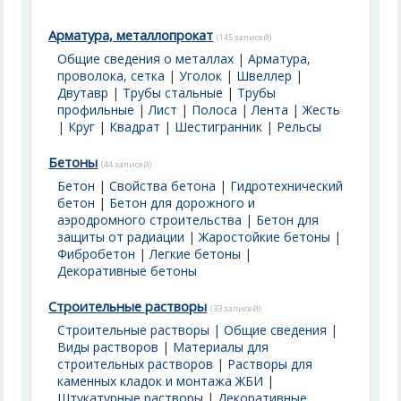
Арматура, металлопрокат
(145 записей)
Общие сведения о металлах
|
Арматура,
проволока, сетка
|
Уголок
|
Швеллер
|
Двутавр
|
Трубы стальные
|
Трубы
профильные
|
Лист
|
Полоса
|
Лента
|
Жесть
|
Круг
|
Квадрат
|
Шестигранник
|
Рельсы
Бетоны
(44 записей)
Бетон
|
Свойства бетона
|
Гидротехнический
бетон
|
Бетон для дорожного и
аэродромного строительства
|
Бетон для
защиты от радиации
|
Жаростойкие бетоны
|
Фибробетон
|
Легкие бетоны
|
Декоративные бетоны
Строительные растворы
(33 записей)
Строительные растворы | Общие сведения
|
Виды растворов
|
Материалы для
строительных растворов
|
Растворы для
каменных кладок и монтажа ЖБИ
|
Штукатурные растворы
|
Декоративные