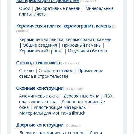
Материалы для отделки стен
(29 записей)
Обои
|
Декоративные панели
|
Минеральные
плиты, листы
Керамическая плитка, керамогранит, камень
(31
записей)
Керамическая плитка, керамогранит, камень
| Общие сведения
|
Природный камень
|
Керамический гранит
|
Изделия из бетона
Стекло, стеклопакеты
(30 записей)
Стекло
|
Свойства стекол
|
Применение
стекла в строительстве
Оконные конструкции
(155 записей)
Алюминиевые окна
|
Деревянные окна
|
ПВХ,
пластиковые окна
|
Деревоалюминиевые
окна
|
Уплотняющие материалы
|
Материалы для монтажа illbruck
Дверные конструкции
(89 записей)
Двери из алюминиевых сплавов
|
Двери