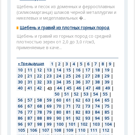
Щебень и песок из доменных и ферросплавных
(силикомарганца) шлаков черной металлургии и
никелевых и медеплавильных �...
Щебень и гравий из плотных горных пород
Щебень и гравий из горных пород со средней
плотностью зерен от 2,0 до 3,0 г/см3,
применяемые в каче...
« Предыдущая
1
|
2
|
3
|
4
|
5
|
6
|
7
|
8
|
9
|
10
|
11
|
12
|
13
|
14
|
15
|
16
|
17
|
18
|
19
|
20
|
21
|
22
|
23
|
24
|
25
|
26
|
27
|
28
|
29
|
30
|
31
|
32
|
33
|
34
|
35
|
36
|
37
|
38
|
39
|
40
|
41
|
42
|
|
44
|
45
|
46
|
47
|
48
|
49
|
43
50
|
51
|
52
|
53
|
54
|
55
|
56
|
57
|
58
|
59
|
60
|
61
|
62
|
63
|
64
|
65
|
66
|
67
|
68
|
69
|
70
|
71
|
72
|
73
|
74
|
75
|
76
|
77
|
78
|
79
|
80
|
81
|
82
|
83
|
84
|
85
|
86
|
87
|
88
|
89
|
90
|
91
|
92
|
93
|
94
|
95
|
96
|
97
|
98
|
99
|
100
|
101
|
102
|
103
|
104
|
105
|
106
|
107
|
108
|
109
|
110
|
111
|
112
|