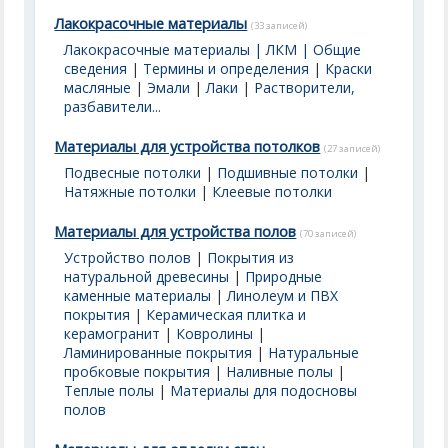
Лакокрасочные материалы
(33 записей)
Лакокрасочные материалы | ЛКМ | Общие
сведения
|
Термины и определения
|
Краски
масляные
|
Эмали
|
Лаки
|
Растворители,
разбавители...
Материалы для устройства потолков
(27 записей)
Подвесные потолки
|
Подшивные потолки
|
Натяжные потолки
|
Клеевые потолки
Материалы для устройства полов
(70 записей)
Устройство полов
|
Покрытия из
натуральной древесины
|
Природные
каменные материалы
|
Линолеум и ПВХ
покрытия
|
Керамическая плитка и
керамогранит
|
Ковролины
|
Ламинированные покрытия
|
Натуральные
пробковые покрытия
|
Наливные полы
|
Теплые полы
|
Материалы для подосновы
полов