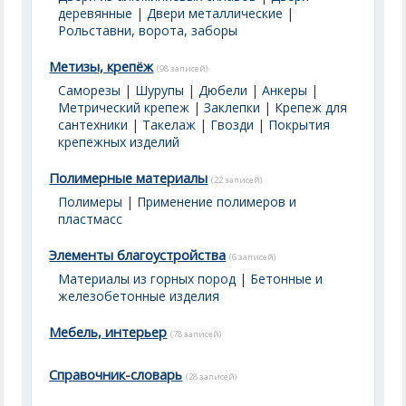
деревянные
|
Двери металлические
|
Рольставни, ворота, заборы
Метизы, крепёж
(98 записей)
Саморезы
|
Шурупы
|
Дюбели
|
Анкеры
|
Метрический крепеж
|
Заклепки
|
Крепеж для
сантехники
|
Такелаж
|
Гвозди
|
Покрытия
крепежных изделий
Полимерные материалы
(22 записей)
Полимеры
|
Применение полимеров и
пластмасс
Элементы благоустройства
(6 записей)
Материалы из горных пород
|
Бетонные и
железобетонные изделия
Мебель, интерьер
(78 записей)
Справочник-словарь
(28 записей)