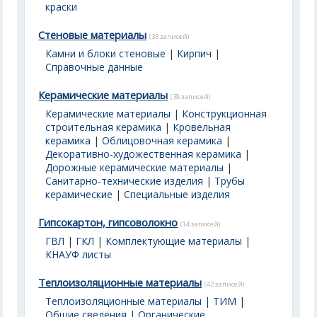
краски
Стеновые материалы
(33 записей)
Камни и блоки стеновые
|
Кирпич
|
Справочные данные
Керамические материалы
(38 записей)
Керамические материалы
|
Конструкционная
строительная керамика
|
Кровельная
керамика
|
Облицовочная керамика
|
Декоративно-художественная керамика
|
Дорожные керамические материалы
|
Санитарно-технические изделия
|
Трубы
керамические
|
Специальные изделия
Гипсокартон, гипсоволокно
(14 записей)
ГВЛ
|
ГКЛ
|
Комплектующие материалы
|
КНАУФ листы
Теплоизоляционные материалы
(42 записей)
Теплоизоляционные материалы | ТИМ |
Общие сведения
|
Органические