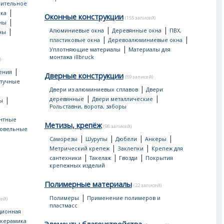
оительное
|
ка
Оконные конструкции
(155 записей)
|
ны
|
|
|
Алюминиевые окна
Деревянные окна
ПВХ,
ны
|
|
пластиковые окна
Деревоалюминиевые окна
|
Уплотняющие материалы
Материалы для
монтажа illbruck
)
|
ения
Дверные конструкции
(89 записей)
тучные
|
Двери из алюминиевых сплавов
Двери
|
|
|
деревянные
Двери металлические
ы
Рольставни, ворота, заборы
нтные
Метизы, крепёж
(98 записей)
овельные
|
|
|
|
Саморезы
Шурупы
Дюбели
Анкеры
|
|
Метрический крепеж
Заклепки
Крепеж для
|
|
|
сантехники
Такелаж
Гвозди
Покрытия
крепежных изделий
Полимерные материалы
(22 записей)
|
Полимеры
Применение полимеров и
сей)
пластмасс
ционная
 керамика