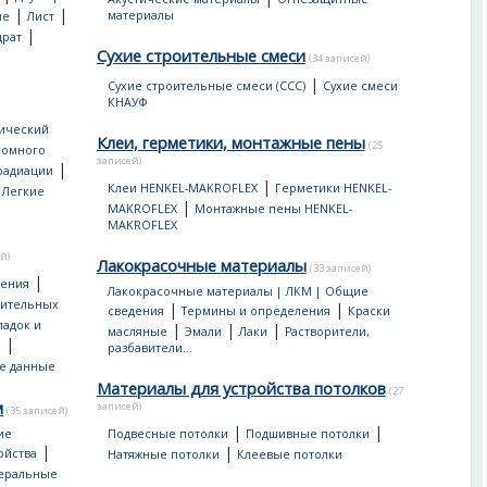
|
|
материалы
ые
Лист
|
драт
Сухие строительные смеси
(34 записей)
|
Сухие строительные смеси (ССС)
Сухие смеси
КНАУФ
ический
Клеи, герметики, монтажные пены
(25
ромного
записей)
|
 радиации
|
|
Клеи HENKEL-MAKROFLEX
Герметики HENKEL-
Легкие
|
MAKROFLEX
Монтажные пены HENKEL-
MAKROFLEX
й)
Лакокрасочные материалы
(33 записей)
|
дения
Лакокрасочные материалы | ЛКМ | Общие
оительных
|
|
сведения
Термины и определения
Краски
ладок и
|
|
|
масляные
Эмали
Лаки
Растворители,
|
ы
разбавители...
е данные
Материалы для устройства потолков
(27
м
записей)
(35 записей)
|
|
ие
Подвесные потолки
Подшивные потолки
|
|
ойства
Натяжные потолки
Клеевые потолки
еральные