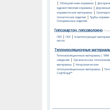
|
|
Облицовочная керамика
Декорати
|
художественная керамика
Дорожны
|
керамические материалы
Санитарно
|
технические изделия
Трубы керами
Специальные изделия
Гипсокартон, гипсоволокно
(14 з
|
|
ГВЛ
ГКЛ
Комплектующие материа
листы
Теплоизоляционные материал
Теплоизоляционные материалы | ТИМ
|
сведения
Органические теплоизол
|
материалы
Неорганические
|
теплоизоляционные материалы
Теп
СофтБорд™