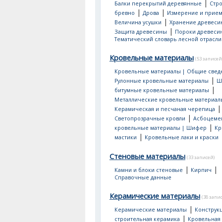
|
Балки перекрытий деревянные
Стр
|
|
бревно
Дрова
Измерение и прием
|
Величина усушки
Хранение древеси
|
Защита древесины
Пороки древеси
Тематический словарь лесной отрасли
Кровельные материалы
(53 записей
Кровельные материалы | Общие свед
|
Рулонные кровельные материалы
Ш
|
битумные кровельные материалы
Металлические кровельные материал
|
Керамическая и песчаная черепица
|
Светопрозрачные кровли
Асбоцеме
|
кровельные материалы | Шифер
Кр
|
мастики
Кровельные лаки и краски
Стеновые материалы
(33 записей)
|
|
Камни и блоки стеновые
Кирпич
Справочные данные
Керамические материалы
(38 запи
|
Керамические материалы
Конструк
|
строительная керамика
Кровельная