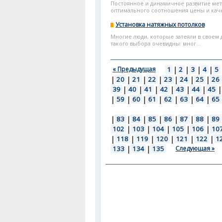
Постоянное и динамичное развитие мет
оптимального соотношения цены и качес
Установка натяжных потолков
Многие люди, которые затеяли в своем
такого выбора очевидны: мног...
« Предыдущая
1
|
2
|
3
|
4
|
5
|
20
|
21
|
22
|
23
|
24
|
25
|
26
39
|
40
|
41
|
42
|
43
|
44
|
45
|
|
59
|
60
|
61
|
62
|
63
|
64
|
65
|
83
|
84
|
85
|
86
|
87
|
88
|
89
102
|
103
|
104
|
105
|
106
|
10
|
118
|
119
|
120
|
121
|
122
|
1
133
|
134
|
135
Следующая »