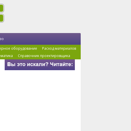
во
ерное оборудование
Расход материалов
ематика
Справочник проектировщика