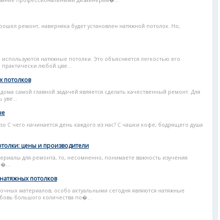
ивание профессиональными дизайнерам�...
рошел ремонт, наверняка будет установлен натяжной потолок. Но,
 используются натяжные потолки. Это объясняется легкостью его
 практически любой цве...
х потолков
дома самой главной задачей является сделать качественный ремонт. Для
 уве...
не
so С чего начинается день каждого из нас? С чашки кофе, бодрящего душа
толки: цены и производители
ериалы для ремонта, то, несомненно, понимаете важность изучения
�...
 натяжных потолков
очных материалов, особо актуальными сегодня являются натяжные
бовь большого количества по�...