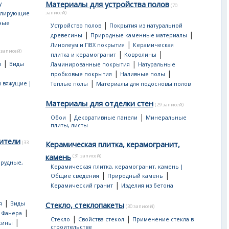
Материалы для устройства полов
у
(70
записей)
улирующие
ные
|
Устройство полов
Покрытия из натуральной
|
|
древесины
Природные каменные материалы
|
Линолеум и ПВХ покрытия
Керамическая
 записей)
|
|
плитка и керамогранит
Ковролины
|
|
я
Виды
Ламинированные покрытия
Натуральные
|
|
пробковые покрытия
Наливные полы
|
 вяжущие |
Теплые полы
Материалы для подосновы полов
Материалы для отделки стен
(29 записей)
|
|
Обои
Декоративные панели
Минеральные
плиты, листы
ители
(33
Керамическая плитка, керамогранит,
камень
(31 записей)
рудные,
Керамическая плитка, керамогранит, камень |
|
|
Общие сведения
Природный камень
|
Керамический гранит
Изделия из бетона
|
я
Виды
Стекло, стеклопакеты
(30 записей)
|
|
Фанера
|
|
Стекло
Свойства стекол
Применение стекла в
|
сины
строительстве