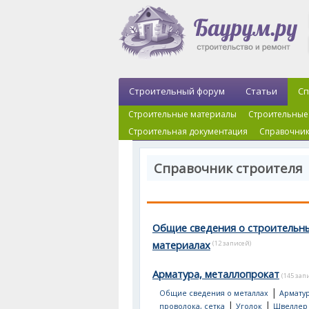
Строительный форум
Статьи
Сп
Строительные материалы
Строительные
Строительная документация
Справочник
Справочник строителя
Общие сведения о строительн
материалах
(12 записей)
Арматура, металлопрокат
(145 зап
|
Общие сведения о металлах
Арматур
|
|
проволока, сетка
Уголок
Швеллер