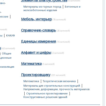
Элементы благоустройства
(6 записей)
вно-
|
Материалы из горных пород
Бетонные и
е
железобетонные изделия
-
|
ческие
Мебель, интерьер
(78 записей)
Справочник-словарь
аписей)
(28 записей)
|
лы
КНАУФ
Единицы измерения
(18 записей)
ы
(42 записей)
Алфавит и цифры
(2 записей)
 | Общие
яционные
Математика
(5 записей)
лоизоляция
Проектировщику
(231 записей)
|
|
Математика
Теоретическая механика
|
Материалы для строительных конструкций
Напряжения, деформации, прочность материалов
|
|
Строительное проектирование
Конструктивные решения зданий