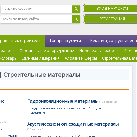
ВХОД НА ФОРУМ
РЕГИСТРАЦИЯ
равочник строителя
Товары и услуги
Реклама, сотрудничест
 работы
Строительное оборудование
Инженерные работы
Инжен
-словарь
Единицы измерения
Алфавит и цифры
Строительная мат
 | Строительные материалы
ых
Гидроизоляционные материалы
(12 записей)
Гидроизоляционные материалы | Общие
сведения
исей)
Акустические и огнезащитные материалы
(14 записей)
а,
|
|
Двутавр
Акустические материалы
Огнезащитные