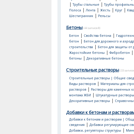
|
|
Трубы стальные
Трубы профильн
|
|
|
|
Полоса
Лента
Жесть
Круг
Ква
|
Шестигранник
Рельсы
Бетоны
(44 записей)
|
|
Бетон
Свойства бетона
Гидротехн
|
бетон
Бетон для дорожного и аэрод
|
строительства
Бетон для защиты от
|
Жаростойкие бетоны
Фибробетон
|
бетоны
Декоративные бетоны
Строительные растворы
(33 записе
Строительные растворы | Общие све
|
Виды растворов
Материалы для стр
|
растворов
Растворы для каменных к
|
монтажа ЖБИ
Штукатурные раствор
|
Декоративные растворы
Справочны
Добавки к бетонам и раствора
Добавки к бетонам и растворам | Общ
|
сведения
Добавки регулирующие св
|
Добавки, регуляторы структуры
Мин