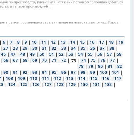
одов по производству пленок для натяжных потолков позволило добиться
тва, и теперь производит�...
 доме ремонт, остановили свое внимание на навесных потолках. Плюсы
|
6
|
7
|
8
|
9
|
10
|
11
|
12
|
13
|
14
|
15
|
16
|
17
|
18
|
19
|
27
|
28
|
29
|
30
|
31
|
32
|
33
|
34
|
35
|
36
|
37
|
38
|
46
|
47
|
48
|
49
|
50
|
51
|
52
|
53
|
54
|
55
|
56
|
57
|
58
|
66
|
67
|
68
|
69
|
70
|
71
|
72
|
|
74
|
75
|
76
|
77
|
73
78
|
79
|
80
|
81
|
82
|
90
|
91
|
92
|
93
|
94
|
95
|
96
|
97
|
98
|
99
|
100
|
101
|
7
|
108
|
109
|
110
|
111
|
112
|
113
|
114
|
115
|
116
|
117
23
|
124
|
125
|
126
|
127
|
128
|
129
|
130
|
131
|
132
|