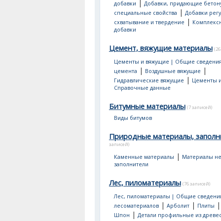
|
добавки
Добавки, придающие бетон
|
специальные свойства
Добавки рег
|
схватывание и твердение
Комплекс
добавки
Цемент, вяжущие материалы
(26
Цементы и вяжущие | Общие сведени
|
|
цемента
Воздушные вяжущие
|
Гидравлические вяжущие
Цементы и
Справочные данные
Битумные материалы
(7 записей)
Виды битумов
Природные материалы, заполн
записей)
|
Каменные материалы
Материалы не
заполнители
Лес, пиломатериалы
(76 записей)
Лес, пиломатериалы | Общие сведени
|
|
лесоматериалов
Арболит
Плиты
|
Шпон
Детали профильные из древе