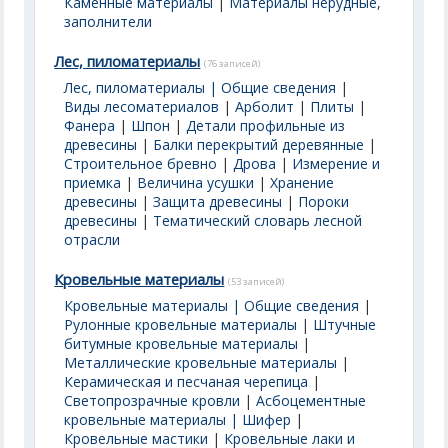
Каменные материалы
|
Материалы нерудные,
заполнители
Лес, пиломатериалы
(76 записей)
Лес, пиломатериалы | Общие сведения
|
Виды лесоматериалов
|
Арболит
|
Плиты
|
Фанера
|
Шпон
|
Детали профильные из
древесины
|
Балки перекрытий деревянные
|
Строительное бревно
|
Дрова
|
Измерение и
приемка
|
Величина усушки
|
Хранение
древесины
|
Защита древесины
|
Пороки
древесины
|
Тематический словарь лесной
отрасли
Кровельные материалы
(53 записей)
Кровельные материалы | Общие сведения
|
Рулонные кровельные материалы
|
Штучные
битумные кровельные материалы
|
Металлические кровельные материалы
|
Керамическая и песчаная черепица
|
Светопрозрачные кровли
|
Асбоцементные
кровельные материалы | Шифер
|
Кровельные мастики
|
Кровельные лаки и