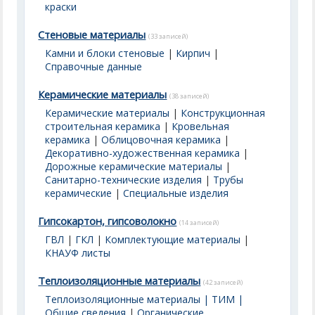
краски
Стеновые материалы
(33 записей)
Камни и блоки стеновые
|
Кирпич
|
Справочные данные
Керамические материалы
(38 записей)
Керамические материалы
|
Конструкционная
строительная керамика
|
Кровельная
керамика
|
Облицовочная керамика
|
Декоративно-художественная керамика
|
Дорожные керамические материалы
|
Санитарно-технические изделия
|
Трубы
керамические
|
Специальные изделия
Гипсокартон, гипсоволокно
(14 записей)
ГВЛ
|
ГКЛ
|
Комплектующие материалы
|
КНАУФ листы
Теплоизоляционные материалы
(42 записей)
Теплоизоляционные материалы | ТИМ |
Общие сведения
|
Органические