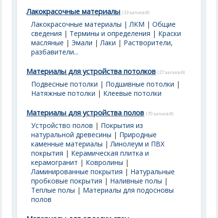
Лакокрасочные материалы
(33 записей)
Лакокрасочные материалы | ЛКМ | Общие
сведения
|
Термины и определения
|
Краски
масляные
|
Эмали
|
Лаки
|
Растворители,
разбавители...
Материалы для устройства потолков
(27 записей)
Подвесные потолки
|
Подшивные потолки
|
Натяжные потолки
|
Клеевые потолки
Материалы для устройства полов
(70 записей)
Устройство полов
|
Покрытия из
натуральной древесины
|
Природные
каменные материалы
|
Линолеум и ПВХ
покрытия
|
Керамическая плитка и
керамогранит
|
Ковролины
|
Ламинированные покрытия
|
Натуральные
пробковые покрытия
|
Наливные полы
|
Теплые полы
|
Материалы для подосновы
полов