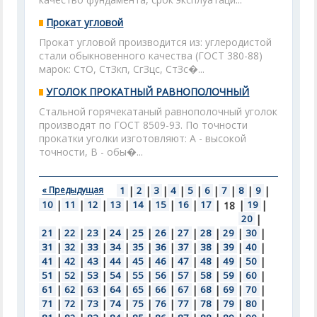
Прокат угловой
Прокат угловой производится из: углеродистой
стали обыкновенного качества (ГОСТ 380-88)
марок: СтО, СтЗкп, СгЗцс, СтЗс�...
УГОЛОК ПРОКАТНЫЙ РАВНОПОЛОЧНЫЙ
Стальной горячекатаный равнополочный уголок
производят по ГОСТ 8509-93. По точности
прокатки уголки изготовляют: А - высокой
точности, В - обы�...
« Предыдущая
1
|
2
|
3
|
4
|
5
|
6
|
7
|
8
|
9
|
10
|
11
|
12
|
13
|
14
|
15
|
16
|
17
|
|
19
|
18
20
|
21
|
22
|
23
|
24
|
25
|
26
|
27
|
28
|
29
|
30
|
31
|
32
|
33
|
34
|
35
|
36
|
37
|
38
|
39
|
40
|
41
|
42
|
43
|
44
|
45
|
46
|
47
|
48
|
49
|
50
|
51
|
52
|
53
|
54
|
55
|
56
|
57
|
58
|
59
|
60
|
61
|
62
|
63
|
64
|
65
|
66
|
67
|
68
|
69
|
70
|
71
|
72
|
73
|
74
|
75
|
76
|
77
|
78
|
79
|
80
|