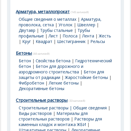
Арматура, металлопрокат
(145 записей)
Общие сведения о металлах
|
Арматура,
проволока, сетка
|
Уголок
|
Швеллер
|
Двутавр
|
Трубы стальные
|
Трубы
профильные
|
Лист
|
Полоса
|
Лента
|
Жесть
|
Круг
|
Квадрат
|
Шестигранник
|
Рельсы
Бетоны
(44 записей)
Бетон
|
Свойства бетона
|
Гидротехнический
бетон
|
Бетон для дорожного и
аэродромного строительства
|
Бетон для
защиты от радиации
|
Жаростойкие бетоны
|
Фибробетон
|
Легкие бетоны
|
Декоративные бетоны
Строительные растворы
(33 записей)
Строительные растворы | Общие сведения
|
Виды растворов
|
Материалы для
строительных растворов
|
Растворы для
каменных кладок и монтажа ЖБИ
|
Штукатурные растворы
|
Декоративные