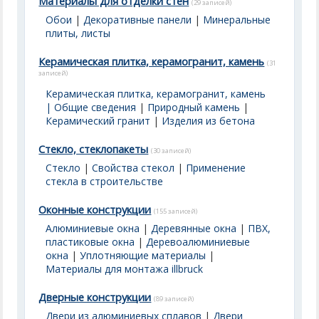
Материалы для отделки стен
(29 записей)
Обои
|
Декоративные панели
|
Минеральные
плиты, листы
Керамическая плитка, керамогранит, камень
(31
записей)
Керамическая плитка, керамогранит, камень
| Общие сведения
|
Природный камень
|
Керамический гранит
|
Изделия из бетона
Стекло, стеклопакеты
(30 записей)
Стекло
|
Свойства стекол
|
Применение
стекла в строительстве
Оконные конструкции
(155 записей)
Алюминиевые окна
|
Деревянные окна
|
ПВХ,
пластиковые окна
|
Деревоалюминиевые
окна
|
Уплотняющие материалы
|
Материалы для монтажа illbruck
Дверные конструкции
(89 записей)
Двери из алюминиевых сплавов
|
Двери