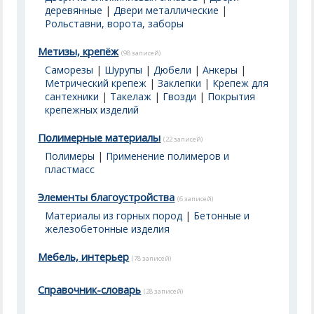
деревянные
|
Двери металлические
|
Рольставни, ворота, заборы
Метизы, крепёж
(98 записей)
Саморезы
|
Шурупы
|
Дюбели
|
Анкеры
|
Метрический крепеж
|
Заклепки
|
Крепеж для
сантехники
|
Такелаж
|
Гвозди
|
Покрытия
крепежных изделий
Полимерные материалы
(22 записей)
Полимеры
|
Применение полимеров и
пластмасс
Элементы благоустройства
(6 записей)
Материалы из горных пород
|
Бетонные и
железобетонные изделия
Мебель, интерьер
(78 записей)
Справочник-словарь
(28 записей)