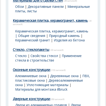
Материалы для отделки стен
(29 записей)
Обои
|
Декоративные панели
|
Минеральные
плиты, листы
Керамическая плитка, керамогранит, камень
(31
записей)
Керамическая плитка, керамогранит, камень
| Общие сведения
|
Природный камень
|
Керамический гранит
|
Изделия из бетона
Стекло, стеклопакеты
(30 записей)
Стекло
|
Свойства стекол
|
Применение
стекла в строительстве
Оконные конструкции
(155 записей)
Алюминиевые окна
|
Деревянные окна
|
ПВХ,
пластиковые окна
|
Деревоалюминиевые
окна
|
Уплотняющие материалы
|
Материалы для монтажа illbruck
Дверные конструкции
(89 записей)
Двери из алюминиевых сплавов
|
Двери