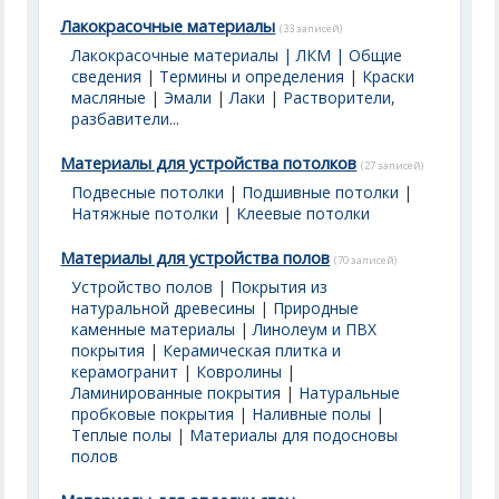
Лакокрасочные материалы
(33 записей)
Лакокрасочные материалы | ЛКМ | Общие
сведения
|
Термины и определения
|
Краски
масляные
|
Эмали
|
Лаки
|
Растворители,
разбавители...
Материалы для устройства потолков
(27 записей)
Подвесные потолки
|
Подшивные потолки
|
Натяжные потолки
|
Клеевые потолки
Материалы для устройства полов
(70 записей)
Устройство полов
|
Покрытия из
натуральной древесины
|
Природные
каменные материалы
|
Линолеум и ПВХ
покрытия
|
Керамическая плитка и
керамогранит
|
Ковролины
|
Ламинированные покрытия
|
Натуральные
пробковые покрытия
|
Наливные полы
|
Теплые полы
|
Материалы для подосновы
полов