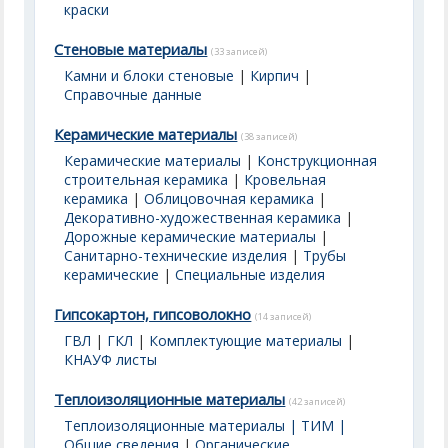
краски
Стеновые материалы
(33 записей)
Камни и блоки стеновые
|
Кирпич
|
Справочные данные
Керамические материалы
(38 записей)
Керамические материалы
|
Конструкционная
строительная керамика
|
Кровельная
керамика
|
Облицовочная керамика
|
Декоративно-художественная керамика
|
Дорожные керамические материалы
|
Санитарно-технические изделия
|
Трубы
керамические
|
Специальные изделия
Гипсокартон, гипсоволокно
(14 записей)
ГВЛ
|
ГКЛ
|
Комплектующие материалы
|
КНАУФ листы
Теплоизоляционные материалы
(42 записей)
Теплоизоляционные материалы | ТИМ |
Общие сведения
|
Органические