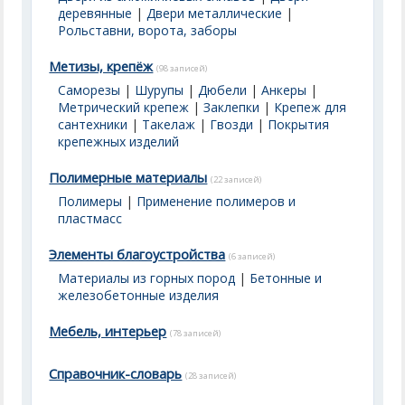
деревянные
|
Двери металлические
|
Рольставни, ворота, заборы
Метизы, крепёж
(98 записей)
Саморезы
|
Шурупы
|
Дюбели
|
Анкеры
|
Метрический крепеж
|
Заклепки
|
Крепеж для
сантехники
|
Такелаж
|
Гвозди
|
Покрытия
крепежных изделий
Полимерные материалы
(22 записей)
Полимеры
|
Применение полимеров и
пластмасс
Элементы благоустройства
(6 записей)
Материалы из горных пород
|
Бетонные и
железобетонные изделия
Мебель, интерьер
(78 записей)
Справочник-словарь
(28 записей)