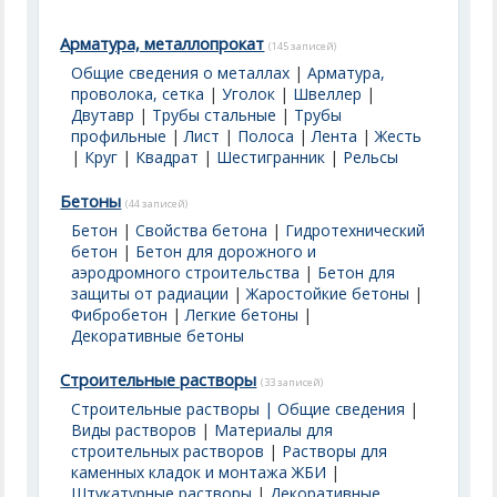
Арматура, металлопрокат
(145 записей)
Общие сведения о металлах
|
Арматура,
проволока, сетка
|
Уголок
|
Швеллер
|
Двутавр
|
Трубы стальные
|
Трубы
профильные
|
Лист
|
Полоса
|
Лента
|
Жесть
|
Круг
|
Квадрат
|
Шестигранник
|
Рельсы
Бетоны
(44 записей)
Бетон
|
Свойства бетона
|
Гидротехнический
бетон
|
Бетон для дорожного и
аэродромного строительства
|
Бетон для
защиты от радиации
|
Жаростойкие бетоны
|
Фибробетон
|
Легкие бетоны
|
Декоративные бетоны
Строительные растворы
(33 записей)
Строительные растворы | Общие сведения
|
Виды растворов
|
Материалы для
строительных растворов
|
Растворы для
каменных кладок и монтажа ЖБИ
|
Штукатурные растворы
|
Декоративные