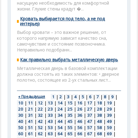
насущную необходимость для комфортной
жизни. Глухие стены крадут �...
Кровать выбирается под тело, а не под
интерьер
Выбор кровати – это важное решение, от
которого напрямую зависит качество сна,
самочувствие и состояние позвоночника.
Неправильно подобранн...
Как правильно выбрать металлическую дверь
Металлическая дверь в базовой комплектации
должна состоять из таких элементов: • дверное
полотно, состоящее из 2-ух стальных лист...
« Предыдущая
1
|
2
|
3
|
4
|
5
|
6
|
7
|
8
|
9
|
10
|
11
|
12
|
13
|
14
|
15
|
16
|
17
|
18
|
19
|
20
|
21
|
22
|
23
|
24
|
25
|
26
|
27
|
28
|
29
|
30
|
31
|
32
|
33
|
34
|
35
|
36
|
37
|
38
|
39
|
40
|
41
|
42
|
43
|
44
|
45
|
46
|
47
|
48
|
49
|
50
|
51
|
52
|
53
|
54
|
55
|
56
|
57
|
58
|
59
|
60
|
61
|
62
|
63
|
64
|
65
|
66
|
67
|
68
|
69
|