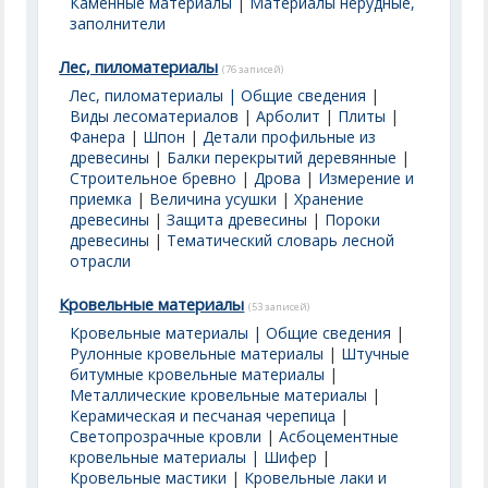
Каменные материалы
|
Материалы нерудные,
заполнители
Лес, пиломатериалы
(76 записей)
Лес, пиломатериалы | Общие сведения
|
Виды лесоматериалов
|
Арболит
|
Плиты
|
Фанера
|
Шпон
|
Детали профильные из
древесины
|
Балки перекрытий деревянные
|
Строительное бревно
|
Дрова
|
Измерение и
приемка
|
Величина усушки
|
Хранение
древесины
|
Защита древесины
|
Пороки
древесины
|
Тематический словарь лесной
отрасли
Кровельные материалы
(53 записей)
Кровельные материалы | Общие сведения
|
Рулонные кровельные материалы
|
Штучные
битумные кровельные материалы
|
Металлические кровельные материалы
|
Керамическая и песчаная черепица
|
Светопрозрачные кровли
|
Асбоцементные
кровельные материалы | Шифер
|
Кровельные мастики
|
Кровельные лаки и