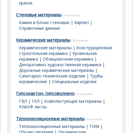
краски
Стеновые материалы
(33 записей)
Камни и блоки стеновые
|
Кирпич
|
Справочные данные
Керамические материалы
(38 записей)
Керамические материалы
|
Конструкционная
строительная керамика
|
Кровельная
керамика
|
Облицовочная керамика
|
Декоративно-художественная керамика
|
Дорожные керамические материалы
|
Санитарно-технические изделия
|
Трубы
керамические
|
Специальные изделия
Гипсокартон, гипсоволокно
(14 записей)
ГВЛ
|
ГКЛ
|
Комплектующие материалы
|
КНАУФ листы
Теплоизоляционные материалы
(42 записей)
Теплоизоляционные материалы | ТИМ |
Общие сведения
|
Органические