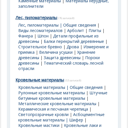
Каменные материалы
|
Материалы нерудные,
заполнители
Лес, пиломатериалы
(76 записей)
Лес, пиломатериалы | Общие сведения
|
Виды лесоматериалов
|
Арболит
|
Плиты
|
Фанера
|
Шпон
|
Детали профильные из
древесины
|
Балки перекрытий деревянные
|
Строительное бревно
|
Дрова
|
Измерение и
приемка
|
Величина усушки
|
Хранение
древесины
|
Защита древесины
|
Пороки
древесины
|
Тематический словарь лесной
отрасли
Кровельные материалы
(53 записей)
Кровельные материалы | Общие сведения
|
Рулонные кровельные материалы
|
Штучные
битумные кровельные материалы
|
Металлические кровельные материалы
|
Керамическая и песчаная черепица
|
Светопрозрачные кровли
|
Асбоцементные
кровельные материалы | Шифер
|
Кровельные мастики
|
Кровельные лаки и