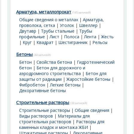
Арматура, металлопрокат
(145 записей)
Общие сведения о металлах
|
Арматура,
проволока, сетка
|
Уголок
|
Швеллер
|
Двутавр
|
Трубы стальные
|
Трубы
профильные
|
Лист
|
Полоса
|
Лента
|
Жесть
|
Круг
|
Квадрат
|
Шестигранник
|
Рельсы
Бетоны
(44 записей)
Бетон
|
Свойства бетона
|
Гидротехнический
бетон
|
Бетон для дорожного и
аэродромного строительства
|
Бетон для
защиты от радиации
|
Жаростойкие бетоны
|
Фибробетон
|
Легкие бетоны
|
Декоративные бетоны
Строительные растворы
(33 записей)
Строительные растворы | Общие сведения
|
Виды растворов
|
Материалы для
строительных растворов
|
Растворы для
каменных кладок и монтажа ЖБИ
|
Штукатурные растворы
|
Декоративные