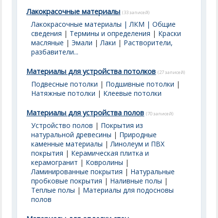
Лакокрасочные материалы
(33 записей)
Лакокрасочные материалы | ЛКМ | Общие
сведения
|
Термины и определения
|
Краски
масляные
|
Эмали
|
Лаки
|
Растворители,
разбавители...
Материалы для устройства потолков
(27 записей)
Подвесные потолки
|
Подшивные потолки
|
Натяжные потолки
|
Клеевые потолки
Материалы для устройства полов
(70 записей)
Устройство полов
|
Покрытия из
натуральной древесины
|
Природные
каменные материалы
|
Линолеум и ПВХ
покрытия
|
Керамическая плитка и
керамогранит
|
Ковролины
|
Ламинированные покрытия
|
Натуральные
пробковые покрытия
|
Наливные полы
|
Теплые полы
|
Материалы для подосновы
полов