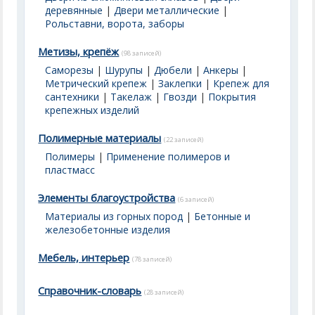
деревянные
|
Двери металлические
|
Рольставни, ворота, заборы
Метизы, крепёж
(98 записей)
Саморезы
|
Шурупы
|
Дюбели
|
Анкеры
|
Метрический крепеж
|
Заклепки
|
Крепеж для
сантехники
|
Такелаж
|
Гвозди
|
Покрытия
крепежных изделий
Полимерные материалы
(22 записей)
Полимеры
|
Применение полимеров и
пластмасс
Элементы благоустройства
(6 записей)
Материалы из горных пород
|
Бетонные и
железобетонные изделия
Мебель, интерьер
(78 записей)
Справочник-словарь
(28 записей)