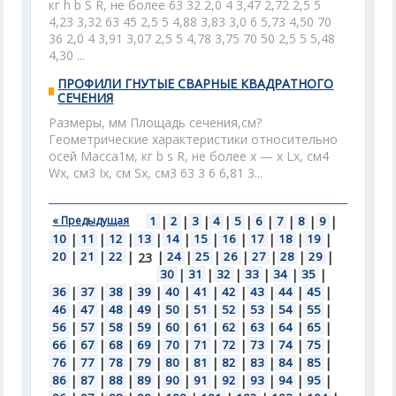
кг h b S R, не более 63 32 2,0 4 3,47 2,72 2,5 5
4,23 3,32 63 45 2,5 5 4,88 3,83 3,0 6 5,73 4,50 70
36 2,0 4 3,91 3,07 2,5 5 4,78 3,75 70 50 2,5 5 5,48
4,30 ...
ПРОФИЛИ ГНУТЫЕ СВАРНЫЕ КВАДРАТНОГО
СЕЧЕНИЯ
Размеры, мм Площадь сечения,см?
Геометрические характеристики относительно
осей Масса1м, кг b s R, не более x — х Lx, см4
Wx, см3 Ix, см Sx, см3 63 3 6 6,81 3...
« Предыдущая
1
|
2
|
3
|
4
|
5
|
6
|
7
|
8
|
9
|
10
|
11
|
12
|
13
|
14
|
15
|
16
|
17
|
18
|
19
|
20
|
21
|
22
|
|
24
|
25
|
26
|
27
|
28
|
29
|
23
30
|
31
|
32
|
33
|
34
|
35
|
36
|
37
|
38
|
39
|
40
|
41
|
42
|
43
|
44
|
45
|
46
|
47
|
48
|
49
|
50
|
51
|
52
|
53
|
54
|
55
|
56
|
57
|
58
|
59
|
60
|
61
|
62
|
63
|
64
|
65
|
66
|
67
|
68
|
69
|
70
|
71
|
72
|
73
|
74
|
75
|
76
|
77
|
78
|
79
|
80
|
81
|
82
|
83
|
84
|
85
|
86
|
87
|
88
|
89
|
90
|
91
|
92
|
93
|
94
|
95
|