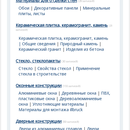
Материалы для отделки стен
(29 записей)
Обои
|
Декоративные панели
|
Минеральные
плиты, листы
Керамическая плитка, керамогранит, камень
(31
записей)
Керамическая плитка, керамогранит, камень
| Общие сведения
|
Природный камень
|
Керамический гранит
|
Изделия из бетона
Стекло, стеклопакеты
(30 записей)
Стекло
|
Свойства стекол
|
Применение
стекла в строительстве
Оконные конструкции
(155 записей)
Алюминиевые окна
|
Деревянные окна
|
ПВХ,
пластиковые окна
|
Деревоалюминиевые
окна
|
Уплотняющие материалы
|
Материалы для монтажа illbruck
Дверные конструкции
(89 записей)
Двери из алюминиевых сплавов
|
Двери