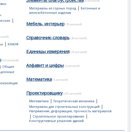
Элементы благоустройства
(6 записей)
вно-
|
Материалы из горных пород
Бетонные и
е
железобетонные изделия
-
|
ческие
Мебель, интерьер
(78 записей)
Справочник-словарь
аписей)
(28 записей)
|
лы
КНАУФ
Единицы измерения
(18 записей)
ы
(42 записей)
Алфавит и цифры
(2 записей)
 | Общие
яционные
Математика
(5 записей)
лоизоляция
Проектировщику
(231 записей)
|
|
Математика
Теоретическая механика
|
Материалы для строительных конструкций
Напряжения, деформации, прочность материалов
|
|
Строительное проектирование
Конструктивные решения зданий