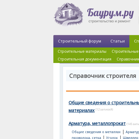
Строительный форум
Статьи
Сп
Строительные материалы
Строительные
Строительная документация
Справочник
Справочник строителя
Общие сведения о строительн
материалах
(12 записей)
Арматура, металлопрокат
(145 зап
|
Общие сведения о металлах
Арматур
|
|
проволока, сетка
Уголок
Швеллер