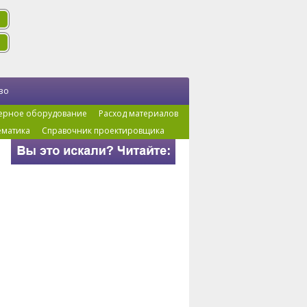
во
ерное оборудование
Расход материалов
ематика
Справочник проектировщика