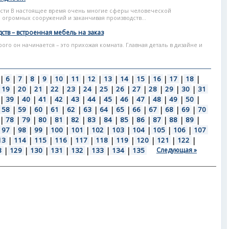
ости В настоящее время очень многие сферы человеческой
а огромных сооружений и заканчивая производств...
ств – встроенная мебель на заказ
рого он начинается – это прихожая комната. Главная деталь в дизайне и
|
6
|
7
|
8
|
9
|
10
|
11
|
12
|
13
|
14
|
15
|
16
|
17
|
18
|
19
|
20
|
21
|
22
|
23
|
24
|
25
|
26
|
27
|
28
|
29
|
30
|
31
|
39
|
40
|
41
|
42
|
43
|
44
|
45
|
46
|
47
|
48
|
49
|
50
|
58
|
59
|
60
|
61
|
62
|
63
|
64
|
65
|
66
|
67
|
68
|
69
|
70
|
78
|
79
|
80
|
81
|
82
|
83
|
84
|
85
|
86
|
87
|
88
|
89
|
97
|
98
|
99
|
100
|
101
|
102
|
103
|
104
|
105
|
106
|
107
13
|
114
|
115
|
116
|
117
|
118
|
119
|
120
|
121
|
122
|
8
|
129
|
130
|
131
|
132
|
133
|
134
|
135
Следующая »