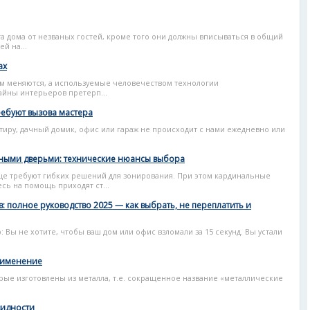
а дома от незваных гостей, кроме того они должны вписываться в общий
й на...
ах
м меняются, а используемые человечеством технологии
айны интерьеров претерп...
ребуют вызова мастера
тиру, дачный домик, офис или гараж не происходит с нами ежедневно или
ными дверьми: технические нюансы выбора
е требуют гибких решений для зонирования. При этом кардинальные
сь на помощь приходят ст...
 полное руководство 2025 — как выбрать, не переплатить и
: Вы не хотите, чтобы ваш дом или офис взломали за 15 секунд. Вы устали
применение
рые изготовлены из металла, т.е. сокращенное название «металлические
видности