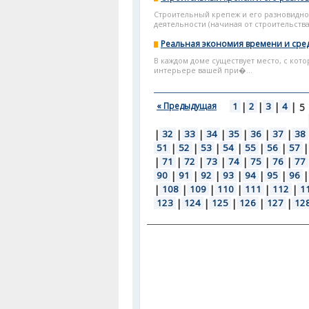
Строительный крепеж и его разновидн
деятельности (начиная от строительств
Реальная экономия времени и сред
В каждом доме существует место, с кото
интерьере вашей при�...
« Предыдущая
1
|
2
|
3
|
4
|
5
|
32
|
33
|
34
|
35
|
36
|
37
|
38
51
|
52
|
53
|
54
|
55
|
56
|
57
|
|
71
|
72
|
73
|
74
|
75
|
76
|
77
90
|
91
|
92
|
93
|
94
|
95
|
96
|
|
108
|
109
|
110
|
111
|
112
|
1
123
|
124
|
125
|
126
|
127
|
12