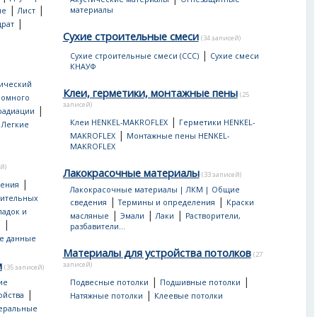
|
|
материалы
ые
Лист
|
драт
Сухие строительные смеси
(34 записей)
|
Сухие строительные смеси (ССС)
Сухие смеси
КНАУФ
ический
Клеи, герметики, монтажные пены
(25
ромного
записей)
|
 радиации
|
|
Клеи HENKEL-MAKROFLEX
Герметики HENKEL-
Легкие
|
MAKROFLEX
Монтажные пены HENKEL-
MAKROFLEX
й)
Лакокрасочные материалы
(33 записей)
|
дения
Лакокрасочные материалы | ЛКМ | Общие
оительных
|
|
сведения
Термины и определения
Краски
ладок и
|
|
|
масляные
Эмали
Лаки
Растворители,
|
ы
разбавители...
е данные
Материалы для устройства потолков
(27
м
записей)
(35 записей)
|
|
ие
Подвесные потолки
Подшивные потолки
|
|
ойства
Натяжные потолки
Клеевые потолки
еральные