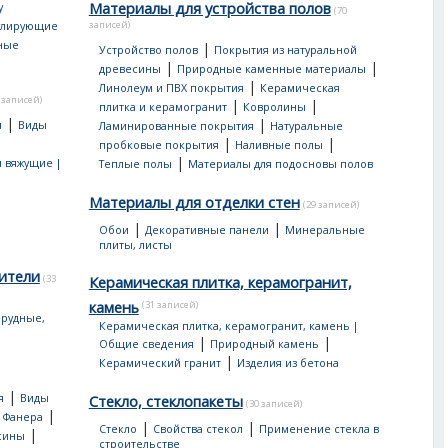
Материалы для устройства полов
у
(70
записей)
улирующие
ные
|
Устройство полов
Покрытия из натуральной
|
|
древесины
Природные каменные материалы
|
Линолеум и ПВХ покрытия
Керамическая
 записей)
|
|
плитка и керамогранит
Ковролины
|
|
я
Виды
Ламинированные покрытия
Натуральные
|
|
пробковые покрытия
Наливные полы
|
 вяжущие |
Теплые полы
Материалы для подосновы полов
Материалы для отделки стен
(29 записей)
|
|
Обои
Декоративные панели
Минеральные
плиты, листы
ители
(33
Керамическая плитка, керамогранит,
камень
(31 записей)
рудные,
Керамическая плитка, керамогранит, камень |
|
|
Общие сведения
Природный камень
|
Керамический гранит
Изделия из бетона
|
я
Виды
Стекло, стеклопакеты
(30 записей)
|
|
Фанера
|
|
Стекло
Свойства стекол
Применение стекла в
|
сины
строительстве