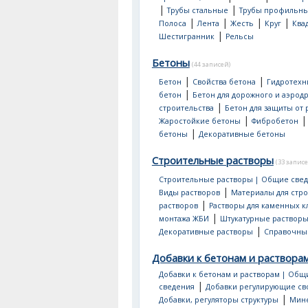
|
|
Трубы стальные
Трубы профильн
|
|
|
|
Полоса
Лента
Жесть
Круг
Ква
|
Шестигранник
Рельсы
Бетоны
(44 записей)
|
|
Бетон
Свойства бетона
Гидротехн
|
бетон
Бетон для дорожного и аэрод
|
строительства
Бетон для защиты от
|
Жаростойкие бетоны
Фибробетон
|
бетоны
Декоративные бетоны
Строительные растворы
(33 записе
Строительные растворы | Общие све
|
Виды растворов
Материалы для стр
|
растворов
Растворы для каменных к
|
монтажа ЖБИ
Штукатурные раствор
|
Декоративные растворы
Справочны
Добавки к бетонам и раствора
Добавки к бетонам и растворам | Общ
|
сведения
Добавки регулирующие св
|
Добавки, регуляторы структуры
Мин