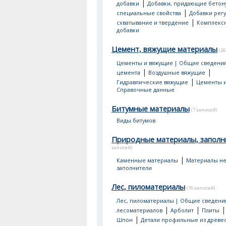
|
добавки
Добавки, придающие бетон
|
специальные свойства
Добавки рег
|
схватывание и твердение
Комплекс
добавки
Цемент, вяжущие материалы
(26
Цементы и вяжущие | Общие сведени
|
|
цемента
Воздушные вяжущие
|
Гидравлические вяжущие
Цементы и
Справочные данные
Битумные материалы
(7 записей)
Виды битумов
Природные материалы, заполн
записей)
|
Каменные материалы
Материалы не
заполнители
Лес, пиломатериалы
(76 записей)
Лес, пиломатериалы | Общие сведени
|
|
лесоматериалов
Арболит
Плиты
|
Шпон
Детали профильные из древе