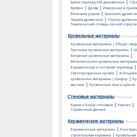
|
Балки перекрытий деревянные
Стр
|
|
бревно
Дрова
Измерение и прием
|
Величина усушки
Хранение древеси
|
Защита древесины
Пороки древеси
Тематический словарь лесной отрасли
Кровельные материалы
(53 записей
Кровельные материалы | Общие свед
|
Рулонные кровельные материалы
Ш
|
битумные кровельные материалы
Металлические кровельные материал
|
Керамическая и песчаная черепица
|
Светопрозрачные кровли
Асбоцеме
|
кровельные материалы | Шифер
Кр
|
мастики
Кровельные лаки и краски
Стеновые материалы
(33 записей)
|
|
Камни и блоки стеновые
Кирпич
Справочные данные
Керамические материалы
(38 запи
|
Керамические материалы
Конструк
|
строительная керамика
Кровельная