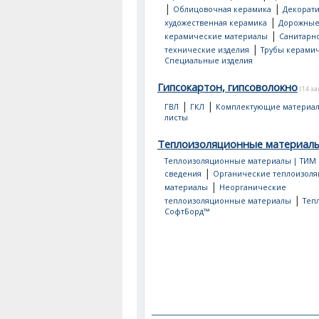
|
|
Облицовочная керамика
Декорати
|
художественная керамика
Дорожны
|
керамические материалы
Санитарно
|
технические изделия
Трубы керами
Специальные изделия
Гипсокартон, гипсоволокно
(14 з
|
|
ГВЛ
ГКЛ
Комплектующие материа
листы
Теплоизоляционные материал
Теплоизоляционные материалы | ТИМ
|
сведения
Органические теплоизол
|
материалы
Неорганические
|
теплоизоляционные материалы
Теп
СофтБорд™