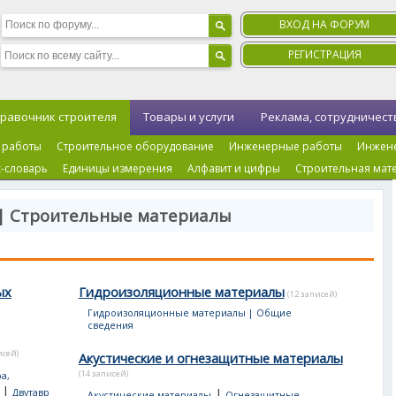
ВХОД НА ФОРУМ
РЕГИСТРАЦИЯ
равочник строителя
Товары и услуги
Реклама, сотрудничест
 работы
Строительное оборудование
Инженерные работы
Инжен
-словарь
Единицы измерения
Алфавит и цифры
Строительная мат
 | Строительные материалы
ых
Гидроизоляционные материалы
(12 записей)
Гидроизоляционные материалы | Общие
сведения
исей)
Акустические и огнезащитные материалы
(14 записей)
а,
|
|
Двутавр
Акустические материалы
Огнезащитные