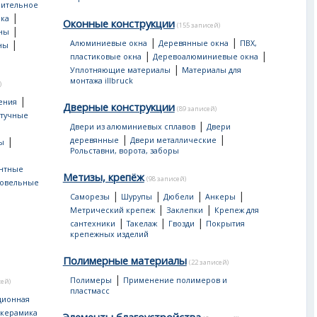
оительное
|
ка
Оконные конструкции
(155 записей)
|
ны
|
|
|
Алюминиевые окна
Деревянные окна
ПВХ,
ны
|
|
пластиковые окна
Деревоалюминиевые окна
|
Уплотняющие материалы
Материалы для
монтажа illbruck
)
|
ения
Дверные конструкции
(89 записей)
тучные
|
Двери из алюминиевых сплавов
Двери
|
|
|
деревянные
Двери металлические
ы
Рольставни, ворота, заборы
нтные
Метизы, крепёж
(98 записей)
овельные
|
|
|
|
Саморезы
Шурупы
Дюбели
Анкеры
|
|
Метрический крепеж
Заклепки
Крепеж для
|
|
|
сантехники
Такелаж
Гвозди
Покрытия
крепежных изделий
Полимерные материалы
(22 записей)
|
Полимеры
Применение полимеров и
сей)
пластмасс
ционная
 керамика