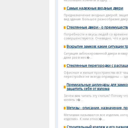
небольших комнаты в одну. ...
Самые надежные входные двери
Предназначение входных дверей: защит
вид здания. Большое разнообразие двере
Стеклянные двери - о преимуществ
Потребности и вкусы людей со времене
совершенствуются. Очевидно, что и диз
Вскрытие замков: какие ситуации т
Ситуация заблокированной двери в квар
даже раз в мес�...
Стеклянные перегородки с распаш
Офисные и жилые пространства всё чащ
перестройки не всегда оправданы — зде
Премиальные цилиндры для замков:
защитить себя от взлома
Зачем вам читать эту статью? Потому что
менять з�...
Метизы - описание, назначение, 
Метизами называются все изделия, кото
изделия». К ним относ�...
Строительный крепеж и его разно