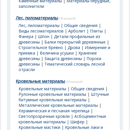
Каменные материалы
|
Материалы нерудные,
заполнители
Лес, пиломатериалы
(76 записей)
Лес, пиломатериалы | Общие сведения
|
Виды лесоматериалов
|
Арболит
|
Плиты
|
Фанера
|
Шпон
|
Детали профильные из
древесины
|
Балки перекрытий деревянные
|
Строительное бревно
|
Дрова
|
Измерение и
приемка
|
Величина усушки
|
Хранение
древесины
|
Защита древесины
|
Пороки
древесины
|
Тематический словарь лесной
отрасли
Кровельные материалы
(53 записей)
Кровельные материалы | Общие сведения
|
Рулонные кровельные материалы
|
Штучные
битумные кровельные материалы
|
Металлические кровельные материалы
|
Керамическая и песчаная черепица
|
Светопрозрачные кровли
|
Асбоцементные
кровельные материалы | Шифер
|
Кровельные мастики
|
Кровельные лаки и