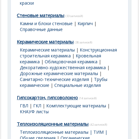
краски
Стеновые материалы
(33 записей)
Камни и блоки стеновые
|
Кирпич
|
Справочные данные
Керамические материалы
(38 записей)
Керамические материалы
|
Конструкционная
строительная керамика
|
Кровельная
керамика
|
Облицовочная керамика
|
Декоративно-художественная керамика
|
Дорожные керамические материалы
|
Санитарно-технические изделия
|
Трубы
керамические
|
Специальные изделия
Гипсокартон, гипсоволокно
(14 записей)
ГВЛ
|
ГКЛ
|
Комплектующие материалы
|
КНАУФ листы
Теплоизоляционные материалы
(42 записей)
Теплоизоляционные материалы | ТИМ |
Общие сведения
|
Органические