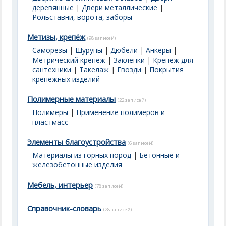
деревянные
|
Двери металлические
|
Рольставни, ворота, заборы
Метизы, крепёж
(98 записей)
Саморезы
|
Шурупы
|
Дюбели
|
Анкеры
|
Метрический крепеж
|
Заклепки
|
Крепеж для
сантехники
|
Такелаж
|
Гвозди
|
Покрытия
крепежных изделий
Полимерные материалы
(22 записей)
Полимеры
|
Применение полимеров и
пластмасс
Элементы благоустройства
(6 записей)
Материалы из горных пород
|
Бетонные и
железобетонные изделия
Мебель, интерьер
(78 записей)
Справочник-словарь
(28 записей)