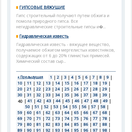
ГИПСОВЫЕ ВЯЖУЩИЕ
Гипс строительный получают путем обжига и
помола природного гипса. Все
негидравлические строительные гипсы и�...
Гидравлическая известь
Гидравлическая известь - вяжущее вещество,
получаемое обжигом мергелистых известняков,
содержащих от 6 до 20% глинистых примесей.
Химический состав сыр...
« Предыдущая
1
|
2
|
3
|
4
|
5
|
6
|
7
|
8
|
9
|
10
|
11
|
12
|
13
|
14
|
15
|
16
|
17
|
18
|
19
|
20
|
21
|
22
|
23
|
24
|
25
|
26
|
27
|
28
|
29
|
30
|
31
|
32
|
33
|
34
|
35
|
36
|
37
|
38
|
39
|
|
41
|
42
|
43
|
44
|
45
|
46
|
47
|
48
|
49
|
40
50
|
51
|
52
|
53
|
54
|
55
|
56
|
57
|
58
|
59
|
60
|
61
|
62
|
63
|
64
|
65
|
66
|
67
|
68
|
69
|
70
|
71
|
72
|
73
|
74
|
75
|
76
|
77
|
78
|
79
|
80
|
81
|
82
|
83
|
84
|
85
|
86
|
87
|
88
|
89
|
90
|
91
|
92
|
93
|
94
|
95
|
96
|
97
|
98
|