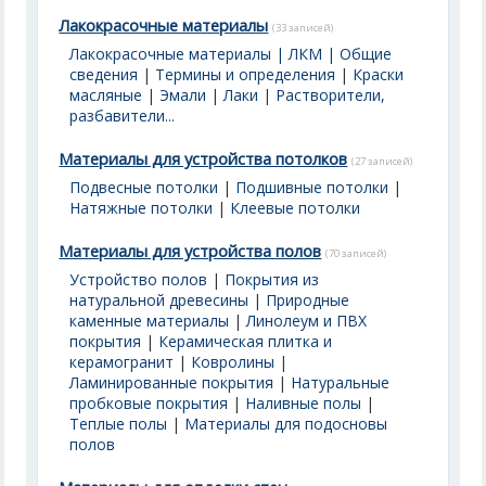
Лакокрасочные материалы
(33 записей)
Лакокрасочные материалы | ЛКМ | Общие
сведения
|
Термины и определения
|
Краски
масляные
|
Эмали
|
Лаки
|
Растворители,
разбавители...
Материалы для устройства потолков
(27 записей)
Подвесные потолки
|
Подшивные потолки
|
Натяжные потолки
|
Клеевые потолки
Материалы для устройства полов
(70 записей)
Устройство полов
|
Покрытия из
натуральной древесины
|
Природные
каменные материалы
|
Линолеум и ПВХ
покрытия
|
Керамическая плитка и
керамогранит
|
Ковролины
|
Ламинированные покрытия
|
Натуральные
пробковые покрытия
|
Наливные полы
|
Теплые полы
|
Материалы для подосновы
полов