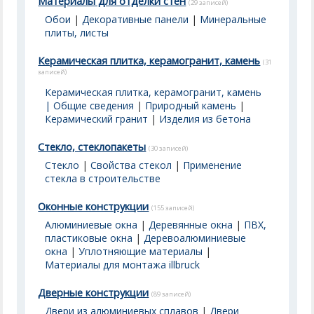
Материалы для отделки стен
(29 записей)
Обои
|
Декоративные панели
|
Минеральные
плиты, листы
Керамическая плитка, керамогранит, камень
(31
записей)
Керамическая плитка, керамогранит, камень
| Общие сведения
|
Природный камень
|
Керамический гранит
|
Изделия из бетона
Стекло, стеклопакеты
(30 записей)
Стекло
|
Свойства стекол
|
Применение
стекла в строительстве
Оконные конструкции
(155 записей)
Алюминиевые окна
|
Деревянные окна
|
ПВХ,
пластиковые окна
|
Деревоалюминиевые
окна
|
Уплотняющие материалы
|
Материалы для монтажа illbruck
Дверные конструкции
(89 записей)
Двери из алюминиевых сплавов
|
Двери