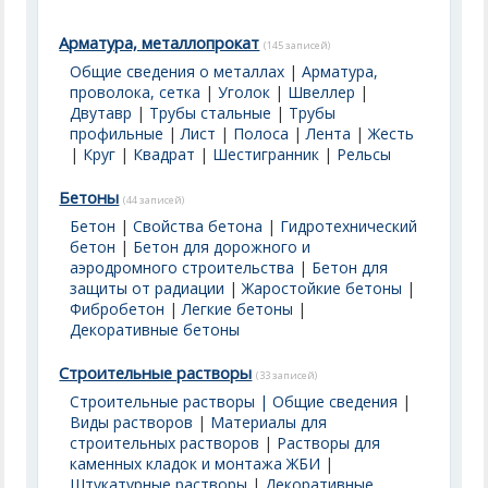
Арматура, металлопрокат
(145 записей)
Общие сведения о металлах
|
Арматура,
проволока, сетка
|
Уголок
|
Швеллер
|
Двутавр
|
Трубы стальные
|
Трубы
профильные
|
Лист
|
Полоса
|
Лента
|
Жесть
|
Круг
|
Квадрат
|
Шестигранник
|
Рельсы
Бетоны
(44 записей)
Бетон
|
Свойства бетона
|
Гидротехнический
бетон
|
Бетон для дорожного и
аэродромного строительства
|
Бетон для
защиты от радиации
|
Жаростойкие бетоны
|
Фибробетон
|
Легкие бетоны
|
Декоративные бетоны
Строительные растворы
(33 записей)
Строительные растворы | Общие сведения
|
Виды растворов
|
Материалы для
строительных растворов
|
Растворы для
каменных кладок и монтажа ЖБИ
|
Штукатурные растворы
|
Декоративные