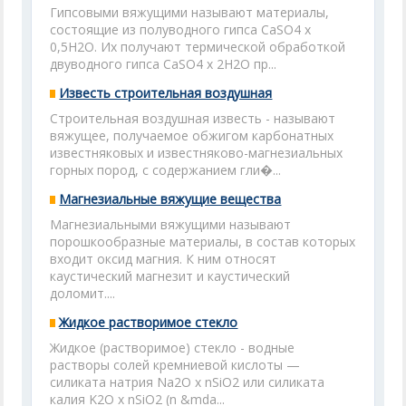
Гипсовыми вяжущими называют материалы,
состоящие из полуводного гипса CaSO4 x
0,5H2O. Их получают термической обработкой
двуводного гипса CaSО4 x 2H2O пр...
Известь строительная воздушная
Строительная воздушная известь - называют
вяжущее, получаемое обжигом карбонатных
известняковых и известняково-магнезиальных
горных пород, с содержанием гли�...
Магнезиальные вяжущие вещества
Магнезиальными вяжущими называют
порошкообразные материалы, в состав которых
входит оксид магния. К ним относят
каустический магнезит и каустический
доломит....
Жидкое растворимое стекло
Жидкое (растворимое) стекло - водные
растворы солей кремниевой кислоты —
силиката натрия Na2O x nSiO2 или силиката
калия K2O x nSiO2 (n &mda...