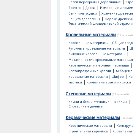
|
Балки перекрытий деревянные
Стр
|
|
бревно
Дрова
Измерение и прием
|
Величина усушки
Хранение древеси
|
Защита древесины
Пороки древеси
Тематический словарь лесной отрасли
Кровельные материалы
(53 записей
Кровельные материалы | Общие свед
|
Рулонные кровельные материалы
Ш
|
битумные кровельные материалы
Металлические кровельные материал
|
Керамическая и песчаная черепица
|
Светопрозрачные кровли
Асбоцеме
|
кровельные материалы | Шифер
Кр
|
мастики
Кровельные лаки и краски
Стеновые материалы
(33 записей)
|
|
Камни и блоки стеновые
Кирпич
Справочные данные
Керамические материалы
(38 запи
|
Керамические материалы
Конструк
|
строительная керамика
Кровельная