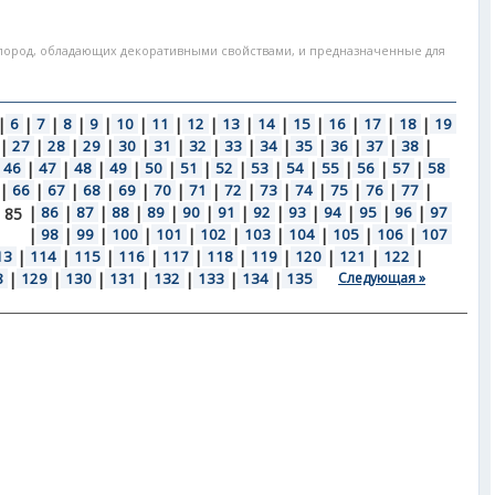
пород, обладающих декоративными свойствами, и предназначенные для
|
6
|
7
|
8
|
9
|
10
|
11
|
12
|
13
|
14
|
15
|
16
|
17
|
18
|
19
|
27
|
28
|
29
|
30
|
31
|
32
|
33
|
34
|
35
|
36
|
37
|
38
|
46
|
47
|
48
|
49
|
50
|
51
|
52
|
53
|
54
|
55
|
56
|
57
|
58
|
66
|
67
|
68
|
69
|
70
|
71
|
72
|
73
|
74
|
75
|
76
|
77
|
|
86
|
87
|
88
|
89
|
90
|
91
|
92
|
93
|
94
|
95
|
96
|
97
85
|
98
|
99
|
100
|
101
|
102
|
103
|
104
|
105
|
106
|
107
13
|
114
|
115
|
116
|
117
|
118
|
119
|
120
|
121
|
122
|
8
|
129
|
130
|
131
|
132
|
133
|
134
|
135
Следующая »