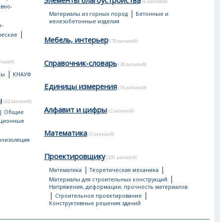
Элементы благоустройства
(6 записей)
вно-
|
Материалы из горных пород
Бетонные и
е
железобетонные изделия
-
|
ческие
Мебель, интерьер
(78 записей)
Справочник-словарь
аписей)
(28 записей)
|
лы
КНАУФ
Единицы измерения
(18 записей)
ы
(42 записей)
Алфавит и цифры
(2 записей)
 | Общие
яционные
Математика
(5 записей)
лоизоляция
Проектировщику
(231 записей)
|
|
Математика
Теоретическая механика
|
Материалы для строительных конструкций
Напряжения, деформации, прочность материалов
|
|
Строительное проектирование
Конструктивные решения зданий