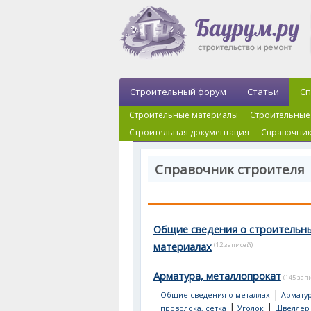
Строительный форум
Статьи
Сп
Строительные материалы
Строительные
Строительная документация
Справочник
Справочник строителя
Общие сведения о строительн
материалах
(12 записей)
Арматура, металлопрокат
(145 зап
|
Общие сведения о металлах
Арматур
|
|
проволока, сетка
Уголок
Швеллер