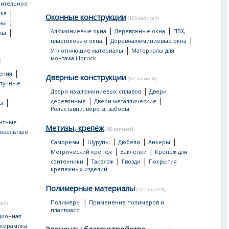
оительное
|
ка
Оконные конструкции
(155 записей)
|
ны
|
|
|
Алюминиевые окна
Деревянные окна
ПВХ,
ны
|
|
пластиковые окна
Деревоалюминиевые окна
|
Уплотняющие материалы
Материалы для
монтажа illbruck
)
|
ения
Дверные конструкции
(89 записей)
тучные
|
Двери из алюминиевых сплавов
Двери
|
|
|
деревянные
Двери металлические
ы
Рольставни, ворота, заборы
нтные
Метизы, крепёж
(98 записей)
овельные
|
|
|
|
Саморезы
Шурупы
Дюбели
Анкеры
|
|
Метрический крепеж
Заклепки
Крепеж для
|
|
|
сантехники
Такелаж
Гвозди
Покрытия
крепежных изделий
Полимерные материалы
(22 записей)
|
Полимеры
Применение полимеров и
сей)
пластмасс
ционная
 керамика