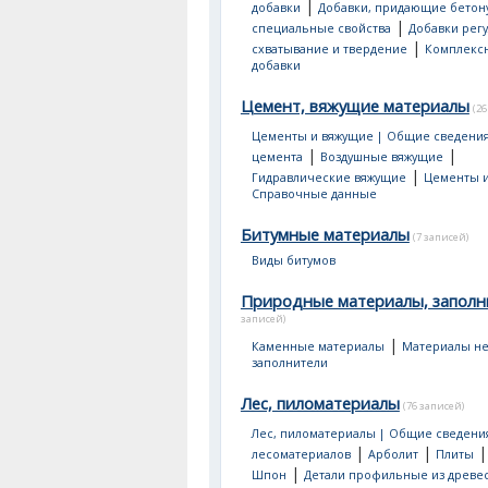
|
добавки
Добавки, придающие бетон
|
специальные свойства
Добавки рег
|
схватывание и твердение
Комплекс
добавки
Цемент, вяжущие материалы
(26
Цементы и вяжущие | Общие сведени
|
|
цемента
Воздушные вяжущие
|
Гидравлические вяжущие
Цементы и
Справочные данные
Битумные материалы
(7 записей)
Виды битумов
Природные материалы, заполн
записей)
|
Каменные материалы
Материалы не
заполнители
Лес, пиломатериалы
(76 записей)
Лес, пиломатериалы | Общие сведени
|
|
лесоматериалов
Арболит
Плиты
|
Шпон
Детали профильные из древе