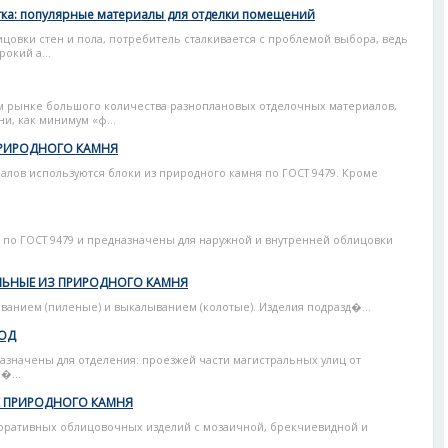
тка: популярные материалы для отделки помещений
цовки стен и пола, потребитель сталкивается с проблемой выбора, ведь
окий а...
м рынке большого количества разноплановых отделочных материалов,
ни, как минимум «ф...
РИРОДНОГО КАМНЯ
алов используются блоки из природного камня по ГОСТ 9479. Кроме
 по ГОСТ 9479 и предназначены для наружной и внутренней облицовки
ЛЬНЫЕ ИЗ ПРИРОДНОГО КАМНЯ
ванием (пиленые) и выкалыванием (колотые). Изделия подразд�...
РОД
азначены для отделения: проезжей части магистральных улиц от
�...
Е ПРИРОДНОГО КАМНЯ
оративных облицовочных изделий с мозаичной, брекчиевидной и