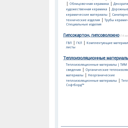
|
|
Облицовочная керамика
Декорати
|
художественная керамика
Дорожны
|
керамические материалы
Санитарно
|
технические изделия
Трубы керами
Специальные изделия
Гипсокартон, гипсоволокно
(14 з
|
|
ГВЛ
ГКЛ
Комплектующие материа
листы
Теплоизоляционные материал
Теплоизоляционные материалы | ТИМ
|
сведения
Органические теплоизол
|
материалы
Неорганические
|
теплоизоляционные материалы
Теп
СофтБорд™