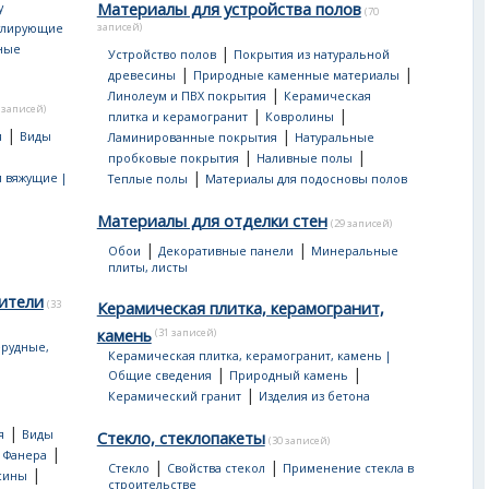
Материалы для устройства полов
у
(70
записей)
улирующие
ные
|
Устройство полов
Покрытия из натуральной
|
|
древесины
Природные каменные материалы
|
Линолеум и ПВХ покрытия
Керамическая
 записей)
|
|
плитка и керамогранит
Ковролины
|
|
я
Виды
Ламинированные покрытия
Натуральные
|
|
пробковые покрытия
Наливные полы
|
 вяжущие |
Теплые полы
Материалы для подосновы полов
Материалы для отделки стен
(29 записей)
|
|
Обои
Декоративные панели
Минеральные
плиты, листы
ители
(33
Керамическая плитка, керамогранит,
камень
(31 записей)
рудные,
Керамическая плитка, керамогранит, камень |
|
|
Общие сведения
Природный камень
|
Керамический гранит
Изделия из бетона
|
я
Виды
Стекло, стеклопакеты
(30 записей)
|
|
Фанера
|
|
Стекло
Свойства стекол
Применение стекла в
|
сины
строительстве