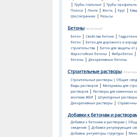
|
|
Трубы стальные
Трубы профильн
|
|
|
|
Полоса
Лента
Жесть
Круг
Ква
|
Шестигранник
Рельсы
Бетоны
(44 записей)
|
|
Бетон
Свойства бетона
Гидротехн
|
бетон
Бетон для дорожного и аэрод
|
строительства
Бетон для защиты от
|
Жаростойкие бетоны
Фибробетон
|
бетоны
Декоративные бетоны
Строительные растворы
(33 записе
Строительные растворы | Общие све
|
Виды растворов
Материалы для стр
|
растворов
Растворы для каменных к
|
монтажа ЖБИ
Штукатурные раствор
|
Декоративные растворы
Справочны
Добавки к бетонам и раствора
Добавки к бетонам и растворам | Общ
|
сведения
Добавки регулирующие св
|
Добавки, регуляторы структуры
Мин