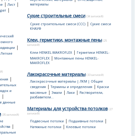
|
|
материалы
ые
Лист
|
драт
Сухие строительные смеси
(34 записей)
|
Сухие строительные смеси (ССС)
Сухие смеси
КНАУФ
ический
Клеи, герметики, монтажные пены
(25
ромного
записей)
|
 радиации
|
|
Клеи HENKEL-MAKROFLEX
Герметики HENKEL-
Легкие
|
MAKROFLEX
Монтажные пены HENKEL-
MAKROFLEX
й)
Лакокрасочные материалы
(33 записей)
|
дения
Лакокрасочные материалы | ЛКМ | Общие
оительных
|
|
сведения
Термины и определения
Краски
ладок и
|
|
|
масляные
Эмали
Лаки
Растворители,
|
ы
разбавители...
е данные
Материалы для устройства потолков
(27
м
записей)
(35 записей)
|
|
ие
Подвесные потолки
Подшивные потолки
|
|
ойства
Натяжные потолки
Клеевые потолки
еральные