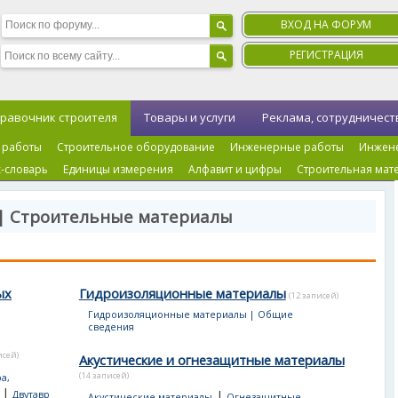
ВХОД НА ФОРУМ
РЕГИСТРАЦИЯ
равочник строителя
Товары и услуги
Реклама, сотрудничест
 работы
Строительное оборудование
Инженерные работы
Инжен
-словарь
Единицы измерения
Алфавит и цифры
Строительная мат
 | Строительные материалы
ых
Гидроизоляционные материалы
(12 записей)
Гидроизоляционные материалы | Общие
сведения
исей)
Акустические и огнезащитные материалы
(14 записей)
а,
|
|
Двутавр
Акустические материалы
Огнезащитные