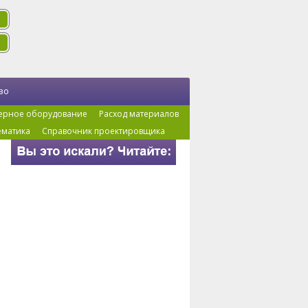
во
ерное оборудование
Расход материалов
ематика
Справочник проектировщика