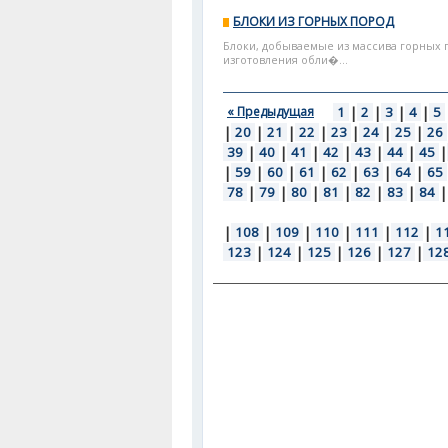
БЛОКИ ИЗ ГОРНЫХ ПОРОД
Блоки, добываемые из массива горных 
изготовления обли�...
« Предыдущая
1
|
2
|
3
|
4
|
5
|
20
|
21
|
22
|
23
|
24
|
25
|
26
39
|
40
|
41
|
42
|
43
|
44
|
45
|
|
59
|
60
|
61
|
62
|
63
|
64
|
65
78
|
79
|
80
|
81
|
82
|
83
|
84
|
|
108
|
109
|
110
|
111
|
112
|
1
123
|
124
|
125
|
126
|
127
|
12