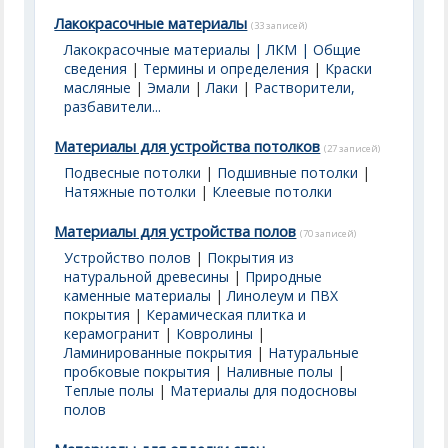
Лакокрасочные материалы
(33 записей)
Лакокрасочные материалы | ЛКМ | Общие
сведения
|
Термины и определения
|
Краски
масляные
|
Эмали
|
Лаки
|
Растворители,
разбавители...
Материалы для устройства потолков
(27 записей)
Подвесные потолки
|
Подшивные потолки
|
Натяжные потолки
|
Клеевые потолки
Материалы для устройства полов
(70 записей)
Устройство полов
|
Покрытия из
натуральной древесины
|
Природные
каменные материалы
|
Линолеум и ПВХ
покрытия
|
Керамическая плитка и
керамогранит
|
Ковролины
|
Ламинированные покрытия
|
Натуральные
пробковые покрытия
|
Наливные полы
|
Теплые полы
|
Материалы для подосновы
полов