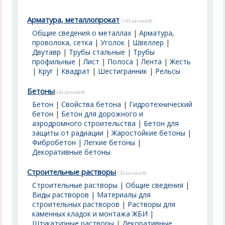
Арматура, металлопрокат
(145 записей)
Общие сведения о металлах
|
Арматура,
проволока, сетка
|
Уголок
|
Швеллер
|
Двутавр
|
Трубы стальные
|
Трубы
профильные
|
Лист
|
Полоса
|
Лента
|
Жесть
|
Круг
|
Квадрат
|
Шестигранник
|
Рельсы
Бетоны
(44 записей)
Бетон
|
Свойства бетона
|
Гидротехнический
бетон
|
Бетон для дорожного и
аэродромного строительства
|
Бетон для
защиты от радиации
|
Жаростойкие бетоны
|
Фибробетон
|
Легкие бетоны
|
Декоративные бетоны
Строительные растворы
(33 записей)
Строительные растворы | Общие сведения
|
Виды растворов
|
Материалы для
строительных растворов
|
Растворы для
каменных кладок и монтажа ЖБИ
|
Штукатурные растворы
|
Декоративные