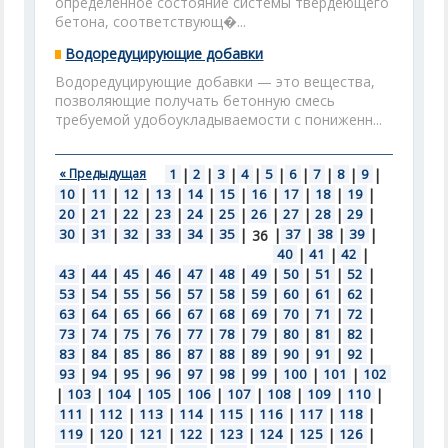
определенное состояние системы твердеющего
бетона, соответствующ�...
Водоредуцирующие добавки
Водоредуцирующие добавки — это вещества,
позволяющие получать бетонную смесь
требуемой удобоукладываемости с пониженн...
« Предыдущая
1
|
2
|
3
|
4
|
5
|
6
|
7
|
8
|
9
|
10
|
11
|
12
|
13
|
14
|
15
|
16
|
17
|
18
|
19
|
20
|
21
|
22
|
23
|
24
|
25
|
26
|
27
|
28
|
29
|
30
|
31
|
32
|
33
|
34
|
35
|
|
37
|
38
|
39
|
36
40
|
41
|
42
|
43
|
44
|
45
|
46
|
47
|
48
|
49
|
50
|
51
|
52
|
53
|
54
|
55
|
56
|
57
|
58
|
59
|
60
|
61
|
62
|
63
|
64
|
65
|
66
|
67
|
68
|
69
|
70
|
71
|
72
|
73
|
74
|
75
|
76
|
77
|
78
|
79
|
80
|
81
|
82
|
83
|
84
|
85
|
86
|
87
|
88
|
89
|
90
|
91
|
92
|
93
|
94
|
95
|
96
|
97
|
98
|
99
|
100
|
101
|
102
|
103
|
104
|
105
|
106
|
107
|
108
|
109
|
110
|
111
|
112
|
113
|
114
|
115
|
116
|
117
|
118
|
119
|
120
|
121
|
122
|
123
|
124
|
125
|
126
|