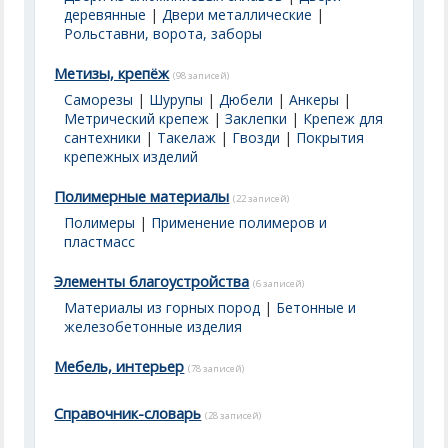
деревянные
|
Двери металлические
|
Рольставни, ворота, заборы
Метизы, крепёж
(98 записей)
Саморезы
|
Шурупы
|
Дюбели
|
Анкеры
|
Метрический крепеж
|
Заклепки
|
Крепеж для
сантехники
|
Такелаж
|
Гвозди
|
Покрытия
крепежных изделий
Полимерные материалы
(22 записей)
Полимеры
|
Применение полимеров и
пластмасс
Элементы благоустройства
(6 записей)
Материалы из горных пород
|
Бетонные и
железобетонные изделия
Мебель, интерьер
(78 записей)
Справочник-словарь
(28 записей)