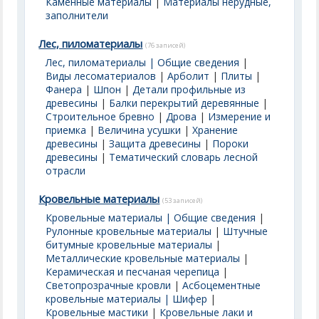
Каменные материалы
|
Материалы нерудные,
заполнители
Лес, пиломатериалы
(76 записей)
Лес, пиломатериалы | Общие сведения
|
Виды лесоматериалов
|
Арболит
|
Плиты
|
Фанера
|
Шпон
|
Детали профильные из
древесины
|
Балки перекрытий деревянные
|
Строительное бревно
|
Дрова
|
Измерение и
приемка
|
Величина усушки
|
Хранение
древесины
|
Защита древесины
|
Пороки
древесины
|
Тематический словарь лесной
отрасли
Кровельные материалы
(53 записей)
Кровельные материалы | Общие сведения
|
Рулонные кровельные материалы
|
Штучные
битумные кровельные материалы
|
Металлические кровельные материалы
|
Керамическая и песчаная черепица
|
Светопрозрачные кровли
|
Асбоцементные
кровельные материалы | Шифер
|
Кровельные мастики
|
Кровельные лаки и