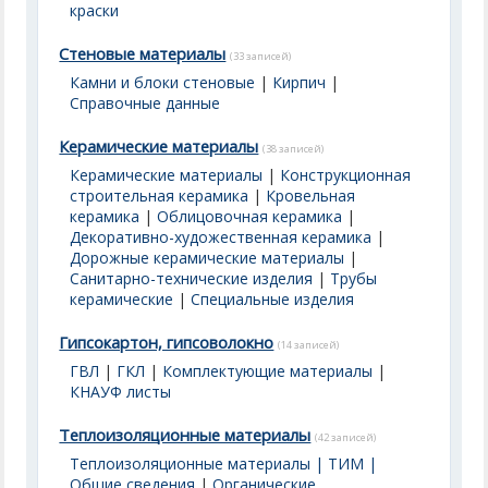
краски
Стеновые материалы
(33 записей)
Камни и блоки стеновые
|
Кирпич
|
Справочные данные
Керамические материалы
(38 записей)
Керамические материалы
|
Конструкционная
строительная керамика
|
Кровельная
керамика
|
Облицовочная керамика
|
Декоративно-художественная керамика
|
Дорожные керамические материалы
|
Санитарно-технические изделия
|
Трубы
керамические
|
Специальные изделия
Гипсокартон, гипсоволокно
(14 записей)
ГВЛ
|
ГКЛ
|
Комплектующие материалы
|
КНАУФ листы
Теплоизоляционные материалы
(42 записей)
Теплоизоляционные материалы | ТИМ |
Общие сведения
|
Органические