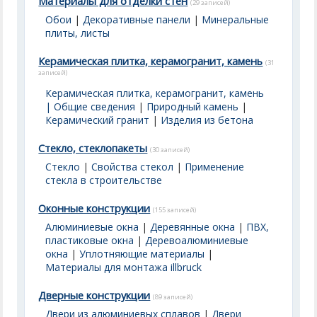
Материалы для отделки стен
(29 записей)
Обои
|
Декоративные панели
|
Минеральные
плиты, листы
Керамическая плитка, керамогранит, камень
(31
записей)
Керамическая плитка, керамогранит, камень
| Общие сведения
|
Природный камень
|
Керамический гранит
|
Изделия из бетона
Стекло, стеклопакеты
(30 записей)
Стекло
|
Свойства стекол
|
Применение
стекла в строительстве
Оконные конструкции
(155 записей)
Алюминиевые окна
|
Деревянные окна
|
ПВХ,
пластиковые окна
|
Деревоалюминиевые
окна
|
Уплотняющие материалы
|
Материалы для монтажа illbruck
Дверные конструкции
(89 записей)
Двери из алюминиевых сплавов
|
Двери