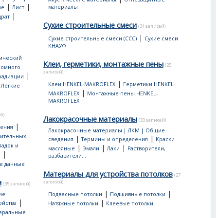
|
|
материалы
ые
Лист
|
драт
Сухие строительные смеси
(34 записей)
|
Сухие строительные смеси (ССС)
Сухие смеси
КНАУФ
ический
Клеи, герметики, монтажные пены
(25
ромного
записей)
|
 радиации
|
|
Клеи HENKEL-MAKROFLEX
Герметики HENKEL-
Легкие
|
MAKROFLEX
Монтажные пены HENKEL-
MAKROFLEX
й)
Лакокрасочные материалы
(33 записей)
|
дения
Лакокрасочные материалы | ЛКМ | Общие
оительных
|
|
сведения
Термины и определения
Краски
ладок и
|
|
|
масляные
Эмали
Лаки
Растворители,
|
ы
разбавители...
е данные
Материалы для устройства потолков
(27
м
записей)
(35 записей)
|
|
ие
Подвесные потолки
Подшивные потолки
|
|
ойства
Натяжные потолки
Клеевые потолки
еральные