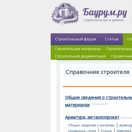
Строительный форум
Статьи
Сп
Строительные материалы
Строительные
Строительная документация
Справочник
Справочник строителя
Общие сведения о строительн
материалах
(12 записей)
Арматура, металлопрокат
(145 зап
|
Общие сведения о металлах
Арматур
|
|
проволока, сетка
Уголок
Швеллер