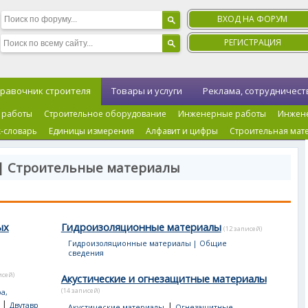
ВХОД НА ФОРУМ
РЕГИСТРАЦИЯ
равочник строителя
Товары и услуги
Реклама, сотрудничест
 работы
Строительное оборудование
Инженерные работы
Инжен
-словарь
Единицы измерения
Алфавит и цифры
Строительная мат
 | Строительные материалы
ых
Гидроизоляционные материалы
(12 записей)
Гидроизоляционные материалы | Общие
сведения
исей)
Акустические и огнезащитные материалы
(14 записей)
а,
|
|
Двутавр
Акустические материалы
Огнезащитные