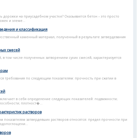
ь дорожки на приусадебном участке? Оказывается бетон – это просто
жек и элеме...
ведения и классификация
сственный каменный материал, полученный в результате затвердевания
ных смесей
 в том числе полученных затворением сухих смесей, характеризуется
орам
ся требования по следующим показателям: прочность при сжатии в
сей
включает в себя определение следующих показателей: подвижности;
особности; плотност�...
рактеристик растворов
 показателям затвердевших растворов относятся: предел прочности при
водопоглощени...
творов