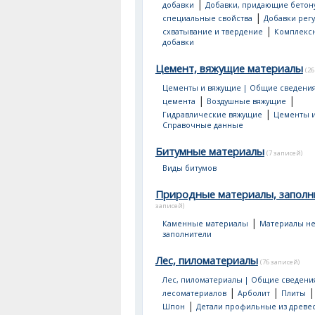
|
добавки
Добавки, придающие бетон
|
специальные свойства
Добавки рег
|
схватывание и твердение
Комплекс
добавки
Цемент, вяжущие материалы
(26
Цементы и вяжущие | Общие сведени
|
|
цемента
Воздушные вяжущие
|
Гидравлические вяжущие
Цементы и
Справочные данные
Битумные материалы
(7 записей)
Виды битумов
Природные материалы, заполн
записей)
|
Каменные материалы
Материалы не
заполнители
Лес, пиломатериалы
(76 записей)
Лес, пиломатериалы | Общие сведени
|
|
лесоматериалов
Арболит
Плиты
|
Шпон
Детали профильные из древе