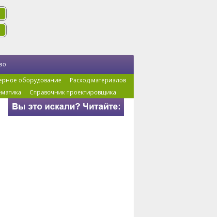
во
ерное оборудование
Расход материалов
ематика
Справочник проектировщика