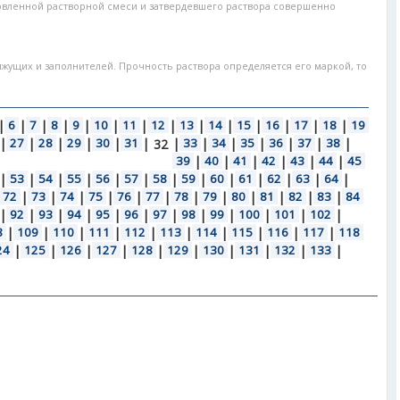
товленной растворной смеси и затвердевшего раствора совершенно
яжущих и заполнителей. Прочность раствора определяется его маркой, то
|
6
|
7
|
8
|
9
|
10
|
11
|
12
|
13
|
14
|
15
|
16
|
17
|
18
|
19
|
27
|
28
|
29
|
30
|
31
|
|
33
|
34
|
35
|
36
|
37
|
38
|
32
39
|
40
|
41
|
42
|
43
|
44
|
45
|
53
|
54
|
55
|
56
|
57
|
58
|
59
|
60
|
61
|
62
|
63
|
64
|
72
|
73
|
74
|
75
|
76
|
77
|
78
|
79
|
80
|
81
|
82
|
83
|
84
|
92
|
93
|
94
|
95
|
96
|
97
|
98
|
99
|
100
|
101
|
102
|
8
|
109
|
110
|
111
|
112
|
113
|
114
|
115
|
116
|
117
|
118
24
|
125
|
126
|
127
|
128
|
129
|
130
|
131
|
132
|
133
|