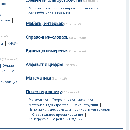
Элементы благоустройства
(6 записей)
вно-
|
Материалы из горных пород
Бетонные и
е
железобетонные изделия
-
|
ческие
Мебель, интерьер
(78 записей)
Справочник-словарь
аписей)
(28 записей)
|
лы
КНАУФ
Единицы измерения
(18 записей)
ы
(42 записей)
Алфавит и цифры
(2 записей)
 | Общие
яционные
Математика
(5 записей)
лоизоляция
Проектировщику
(231 записей)
|
|
Математика
Теоретическая механика
|
Материалы для строительных конструкций
Напряжения, деформации, прочность материалов
|
|
Строительное проектирование
Конструктивные решения зданий