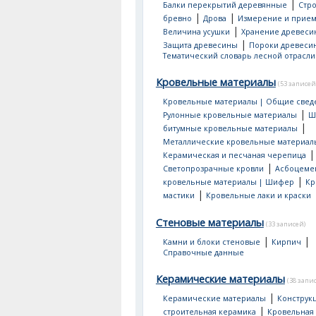
|
Балки перекрытий деревянные
Стр
|
|
бревно
Дрова
Измерение и прием
|
Величина усушки
Хранение древеси
|
Защита древесины
Пороки древеси
Тематический словарь лесной отрасли
Кровельные материалы
(53 записей
Кровельные материалы | Общие свед
|
Рулонные кровельные материалы
Ш
|
битумные кровельные материалы
Металлические кровельные материал
|
Керамическая и песчаная черепица
|
Светопрозрачные кровли
Асбоцеме
|
кровельные материалы | Шифер
Кр
|
мастики
Кровельные лаки и краски
Стеновые материалы
(33 записей)
|
|
Камни и блоки стеновые
Кирпич
Справочные данные
Керамические материалы
(38 запи
|
Керамические материалы
Конструк
|
строительная керамика
Кровельная