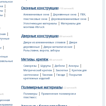
оительное
|
ка
Оконные конструкции
(155 записей)
|
ны
|
|
|
Алюминиевые окна
Деревянные окна
ПВХ,
ны
|
|
пластиковые окна
Деревоалюминиевые окна
|
Уплотняющие материалы
Материалы для
монтажа illbruck
)
|
ения
Дверные конструкции
(89 записей)
тучные
|
Двери из алюминиевых сплавов
Двери
|
|
|
деревянные
Двери металлические
ы
Рольставни, ворота, заборы
нтные
Метизы, крепёж
(98 записей)
овельные
|
|
|
|
Саморезы
Шурупы
Дюбели
Анкеры
|
|
Метрический крепеж
Заклепки
Крепеж для
|
|
|
сантехники
Такелаж
Гвозди
Покрытия
крепежных изделий
Полимерные материалы
(22 записей)
|
Полимеры
Применение полимеров и
сей)
пластмасс
ционная
 керамика