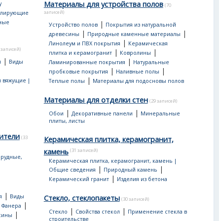
Материалы для устройства полов
у
(70
записей)
улирующие
ные
|
Устройство полов
Покрытия из натуральной
|
|
древесины
Природные каменные материалы
|
Линолеум и ПВХ покрытия
Керамическая
 записей)
|
|
плитка и керамогранит
Ковролины
|
|
я
Виды
Ламинированные покрытия
Натуральные
|
|
пробковые покрытия
Наливные полы
|
 вяжущие |
Теплые полы
Материалы для подосновы полов
Материалы для отделки стен
(29 записей)
|
|
Обои
Декоративные панели
Минеральные
плиты, листы
ители
(33
Керамическая плитка, керамогранит,
камень
(31 записей)
рудные,
Керамическая плитка, керамогранит, камень |
|
|
Общие сведения
Природный камень
|
Керамический гранит
Изделия из бетона
|
я
Виды
Стекло, стеклопакеты
(30 записей)
|
|
Фанера
|
|
Стекло
Свойства стекол
Применение стекла в
|
сины
строительстве