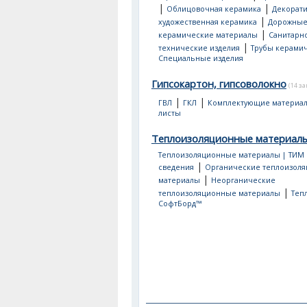
|
|
Облицовочная керамика
Декорати
|
художественная керамика
Дорожны
|
керамические материалы
Санитарно
|
технические изделия
Трубы керами
Специальные изделия
Гипсокартон, гипсоволокно
(14 з
|
|
ГВЛ
ГКЛ
Комплектующие материа
листы
Теплоизоляционные материал
Теплоизоляционные материалы | ТИМ
|
сведения
Органические теплоизол
|
материалы
Неорганические
|
теплоизоляционные материалы
Теп
СофтБорд™