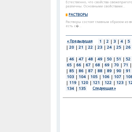
Естественно, что свойства свежеприго
различны. Основными свойствами...
РАСТВОРЫ
Растворы состоят главным образом из в
есть с�...
« Предыдущая
1
|
2
|
3
|
4
|
5
|
20
|
21
|
22
|
23
|
24
|
25
|
26
|
46
|
47
|
48
|
49
|
50
|
51
|
52
65
|
66
|
67
|
68
|
69
|
70
|
71
|
|
85
|
86
|
87
|
88
|
89
|
90
|
91
103
|
104
|
105
|
106
|
107
|
10
|
119
|
120
|
121
|
122
|
123
|
1
134
|
135
Следующая »