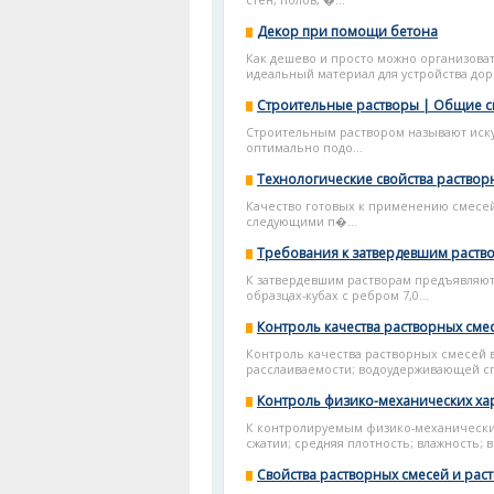
стен, полов, �...
Декор при помощи бетона
Как дешево и просто можно организоват
идеальный материал для устройства доро
Строительные растворы | Общие с
Строительным раствором называют иску
оптимально подо...
Технологические свойства раствор
Качество готовых к применению смесей,
следующими п�...
Требования к затвердевшим раств
К затвердевшим растворам предъявляют
образцах-кубах с ребром 7,0...
Контроль качества растворных сме
Контроль качества растворных смесей 
расслаиваемости; водоудерживающей сп
Контроль физико-механических ха
К контролируемым физико-механическим
сжатии; средняя плотность; влажность; 
Свойства растворных смесей и рас