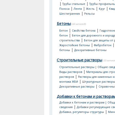
|
|
Трубы стальные
Трубы профильн
|
|
|
|
Полоса
Лента
Жесть
Круг
Ква
|
Шестигранник
Рельсы
Бетоны
(44 записей)
|
|
Бетон
Свойства бетона
Гидротехн
|
бетон
Бетон для дорожного и аэрод
|
строительства
Бетон для защиты от
|
Жаростойкие бетоны
Фибробетон
|
бетоны
Декоративные бетоны
Строительные растворы
(33 записе
Строительные растворы | Общие све
|
Виды растворов
Материалы для стр
|
растворов
Растворы для каменных к
|
монтажа ЖБИ
Штукатурные раствор
|
Декоративные растворы
Справочны
Добавки к бетонам и раствора
Добавки к бетонам и растворам | Общ
|
сведения
Добавки регулирующие св
|
Добавки, регуляторы структуры
Мин