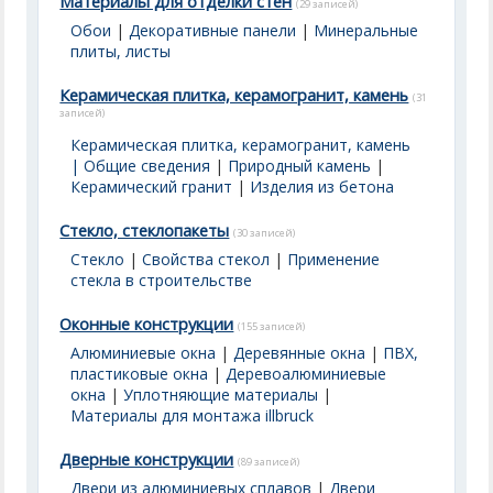
Материалы для отделки стен
(29 записей)
Обои
|
Декоративные панели
|
Минеральные
плиты, листы
Керамическая плитка, керамогранит, камень
(31
записей)
Керамическая плитка, керамогранит, камень
| Общие сведения
|
Природный камень
|
Керамический гранит
|
Изделия из бетона
Стекло, стеклопакеты
(30 записей)
Стекло
|
Свойства стекол
|
Применение
стекла в строительстве
Оконные конструкции
(155 записей)
Алюминиевые окна
|
Деревянные окна
|
ПВХ,
пластиковые окна
|
Деревоалюминиевые
окна
|
Уплотняющие материалы
|
Материалы для монтажа illbruck
Дверные конструкции
(89 записей)
Двери из алюминиевых сплавов
|
Двери