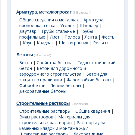
Арматура, металлопрокат
(145 записей)
Общие сведения о металлах
|
Арматура,
проволока, сетка
|
Уголок
|
Швеллер
|
Двутавр
|
Трубы стальные
|
Трубы
профильные
|
Лист
|
Полоса
|
Лента
|
Жесть
|
Круг
|
Квадрат
|
Шестигранник
|
Рельсы
Бетоны
(44 записей)
Бетон
|
Свойства бетона
|
Гидротехнический
бетон
|
Бетон для дорожного и
аэродромного строительства
|
Бетон для
защиты от радиации
|
Жаростойкие бетоны
|
Фибробетон
|
Легкие бетоны
|
Декоративные бетоны
Строительные растворы
(33 записей)
Строительные растворы | Общие сведения
|
Виды растворов
|
Материалы для
строительных растворов
|
Растворы для
каменных кладок и монтажа ЖБИ
|
Штукатурные растворы
|
Декоративные