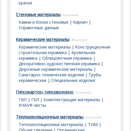
краски
Стеновые материалы
(33 записей)
Камни и блоки стеновые
|
Кирпич
|
Справочные данные
Керамические материалы
(38 записей)
Керамические материалы
|
Конструкционная
строительная керамика
|
Кровельная
керамика
|
Облицовочная керамика
|
Декоративно-художественная керамика
|
Дорожные керамические материалы
|
Санитарно-технические изделия
|
Трубы
керамические
|
Специальные изделия
Гипсокартон, гипсоволокно
(14 записей)
ГВЛ
|
ГКЛ
|
Комплектующие материалы
|
КНАУФ листы
Теплоизоляционные материалы
(42 записей)
Теплоизоляционные материалы | ТИМ |
Общие сведения
|
Органические