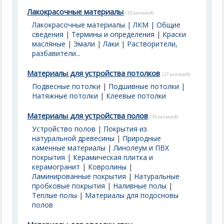
Лакокрасочные материалы
(33 записей)
Лакокрасочные материалы | ЛКМ | Общие
сведения
|
Термины и определения
|
Краски
масляные
|
Эмали
|
Лаки
|
Растворители,
разбавители...
Материалы для устройства потолков
(27 записей)
Подвесные потолки
|
Подшивные потолки
|
Натяжные потолки
|
Клеевые потолки
Материалы для устройства полов
(70 записей)
Устройство полов
|
Покрытия из
натуральной древесины
|
Природные
каменные материалы
|
Линолеум и ПВХ
покрытия
|
Керамическая плитка и
керамогранит
|
Ковролины
|
Ламинированные покрытия
|
Натуральные
пробковые покрытия
|
Наливные полы
|
Теплые полы
|
Материалы для подосновы
полов