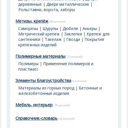
деревянные
|
Двери металлические
|
Рольставни, ворота, заборы
Метизы, крепёж
(98 записей)
Саморезы
|
Шурупы
|
Дюбели
|
Анкеры
|
Метрический крепеж
|
Заклепки
|
Крепеж для
сантехники
|
Такелаж
|
Гвозди
|
Покрытия
крепежных изделий
Полимерные материалы
(22 записей)
Полимеры
|
Применение полимеров и
пластмасс
Элементы благоустройства
(6 записей)
Материалы из горных пород
|
Бетонные и
железобетонные изделия
Мебель, интерьер
(78 записей)
Справочник-словарь
(28 записей)