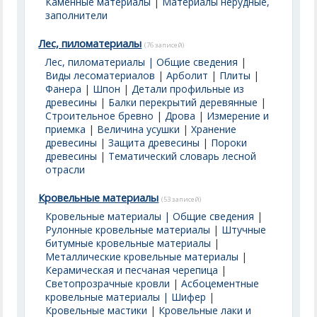
Каменные материалы
|
Материалы нерудные,
заполнители
Лес, пиломатериалы
(76 записей)
Лес, пиломатериалы | Общие сведения
|
Виды лесоматериалов
|
Арболит
|
Плиты
|
Фанера
|
Шпон
|
Детали профильные из
древесины
|
Балки перекрытий деревянные
|
Строительное бревно
|
Дрова
|
Измерение и
приемка
|
Величина усушки
|
Хранение
древесины
|
Защита древесины
|
Пороки
древесины
|
Тематический словарь лесной
отрасли
Кровельные материалы
(53 записей)
Кровельные материалы | Общие сведения
|
Рулонные кровельные материалы
|
Штучные
битумные кровельные материалы
|
Металлические кровельные материалы
|
Керамическая и песчаная черепица
|
Светопрозрачные кровли
|
Асбоцементные
кровельные материалы | Шифер
|
Кровельные мастики
|
Кровельные лаки и