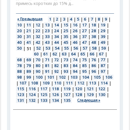
примесь коротких до 15% д...
« Предыдущая
1
|
2
|
3
|
4
|
5
|
6
|
7
|
8
|
9
|
10
|
11
|
12
|
13
|
14
|
15
|
16
|
17
|
18
|
19
|
20
|
21
|
22
|
23
|
24
|
25
|
26
|
27
|
28
|
29
|
30
|
31
|
32
|
33
|
34
|
35
|
36
|
37
|
38
|
39
|
40
|
41
|
42
|
43
|
44
|
45
|
46
|
47
|
48
|
49
|
50
|
|
52
|
53
|
54
|
55
|
56
|
57
|
58
|
59
|
51
60
|
61
|
62
|
63
|
64
|
65
|
66
|
67
|
68
|
69
|
70
|
71
|
72
|
73
|
74
|
75
|
76
|
77
|
78
|
79
|
80
|
81
|
82
|
83
|
84
|
85
|
86
|
87
|
88
|
89
|
90
|
91
|
92
|
93
|
94
|
95
|
96
|
97
|
98
|
99
|
100
|
101
|
102
|
103
|
104
|
105
|
106
|
107
|
108
|
109
|
110
|
111
|
112
|
113
|
114
|
115
|
116
|
117
|
118
|
119
|
120
|
121
|
122
|
123
|
124
|
125
|
126
|
127
|
128
|
129
|
130
|
131
|
132
|
133
|
134
|
135
Следующая »