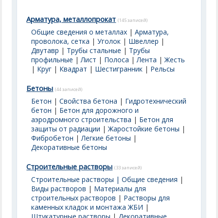
Арматура, металлопрокат
(145 записей)
Общие сведения о металлах
|
Арматура,
проволока, сетка
|
Уголок
|
Швеллер
|
Двутавр
|
Трубы стальные
|
Трубы
профильные
|
Лист
|
Полоса
|
Лента
|
Жесть
|
Круг
|
Квадрат
|
Шестигранник
|
Рельсы
Бетоны
(44 записей)
Бетон
|
Свойства бетона
|
Гидротехнический
бетон
|
Бетон для дорожного и
аэродромного строительства
|
Бетон для
защиты от радиации
|
Жаростойкие бетоны
|
Фибробетон
|
Легкие бетоны
|
Декоративные бетоны
Строительные растворы
(33 записей)
Строительные растворы | Общие сведения
|
Виды растворов
|
Материалы для
строительных растворов
|
Растворы для
каменных кладок и монтажа ЖБИ
|
Штукатурные растворы
|
Декоративные