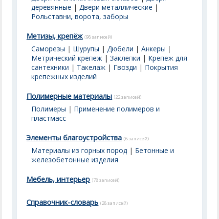
деревянные
|
Двери металлические
|
Рольставни, ворота, заборы
Метизы, крепёж
(98 записей)
Саморезы
|
Шурупы
|
Дюбели
|
Анкеры
|
Метрический крепеж
|
Заклепки
|
Крепеж для
сантехники
|
Такелаж
|
Гвозди
|
Покрытия
крепежных изделий
Полимерные материалы
(22 записей)
Полимеры
|
Применение полимеров и
пластмасс
Элементы благоустройства
(6 записей)
Материалы из горных пород
|
Бетонные и
железобетонные изделия
Мебель, интерьер
(78 записей)
Справочник-словарь
(28 записей)