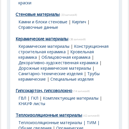
краски
Стеновые материалы
(33 записей)
Камни и блоки стеновые
|
Кирпич
|
Справочные данные
Керамические материалы
(38 записей)
Керамические материалы
|
Конструкционная
строительная керамика
|
Кровельная
керамика
|
Облицовочная керамика
|
Декоративно-художественная керамика
|
Дорожные керамические материалы
|
Санитарно-технические изделия
|
Трубы
керамические
|
Специальные изделия
Гипсокартон, гипсоволокно
(14 записей)
ГВЛ
|
ГКЛ
|
Комплектующие материалы
|
КНАУФ листы
Теплоизоляционные материалы
(42 записей)
Теплоизоляционные материалы | ТИМ |
Общие сведения
|
Органические