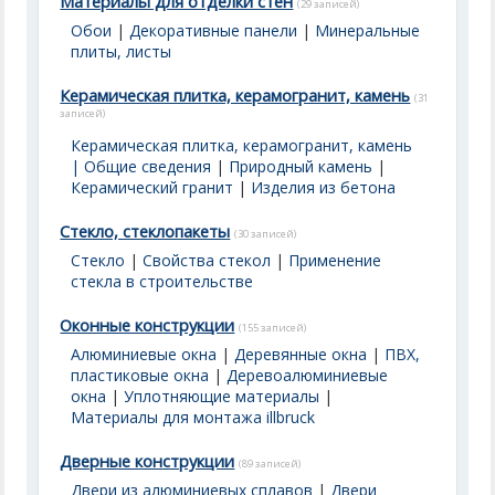
Материалы для отделки стен
(29 записей)
Обои
|
Декоративные панели
|
Минеральные
плиты, листы
Керамическая плитка, керамогранит, камень
(31
записей)
Керамическая плитка, керамогранит, камень
| Общие сведения
|
Природный камень
|
Керамический гранит
|
Изделия из бетона
Стекло, стеклопакеты
(30 записей)
Стекло
|
Свойства стекол
|
Применение
стекла в строительстве
Оконные конструкции
(155 записей)
Алюминиевые окна
|
Деревянные окна
|
ПВХ,
пластиковые окна
|
Деревоалюминиевые
окна
|
Уплотняющие материалы
|
Материалы для монтажа illbruck
Дверные конструкции
(89 записей)
Двери из алюминиевых сплавов
|
Двери