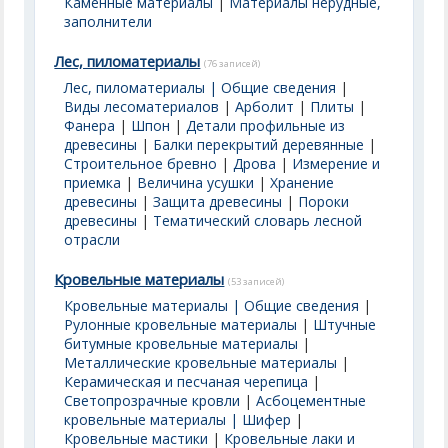
Каменные материалы
|
Материалы нерудные,
заполнители
Лес, пиломатериалы
(76 записей)
Лес, пиломатериалы | Общие сведения
|
Виды лесоматериалов
|
Арболит
|
Плиты
|
Фанера
|
Шпон
|
Детали профильные из
древесины
|
Балки перекрытий деревянные
|
Строительное бревно
|
Дрова
|
Измерение и
приемка
|
Величина усушки
|
Хранение
древесины
|
Защита древесины
|
Пороки
древесины
|
Тематический словарь лесной
отрасли
Кровельные материалы
(53 записей)
Кровельные материалы | Общие сведения
|
Рулонные кровельные материалы
|
Штучные
битумные кровельные материалы
|
Металлические кровельные материалы
|
Керамическая и песчаная черепица
|
Светопрозрачные кровли
|
Асбоцементные
кровельные материалы | Шифер
|
Кровельные мастики
|
Кровельные лаки и