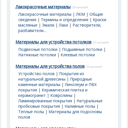
Лакокрасочные материалы
(33 записей)
Лакокрасочные материалы | ЛКМ | Общие
сведения
|
Термины и определения
|
Краски
масляные
|
Эмали
|
Лаки
|
Растворители,
разбавители...
Материалы для устройства потолков
(27 записей)
Подвесные потолки
|
Подшивные потолки
|
Натяжные потолки
|
Клеевые потолки
Материалы для устройства полов
(70 записей)
Устройство полов
|
Покрытия из
натуральной древесины
|
Природные
каменные материалы
|
Линолеум и ПВХ
покрытия
|
Керамическая плитка и
керамогранит
|
Ковролины
|
Ламинированные покрытия
|
Натуральные
пробковые покрытия
|
Наливные полы
|
Теплые полы
|
Материалы для подосновы
полов