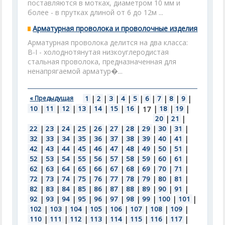
поставляются в мотках, диаметром 10 мм и
более - в прутках длиной от 6 до 12м ...
Арматурная проволока и проволочные изделия
Арматурная проволока делится на два класса:
В-I - холоднотянутая низкоуглеродистая
стальная проволока, предназначенная для
ненапрягаемой арматур�...
« Предыдущая
1
|
2
|
3
|
4
|
5
|
6
|
7
|
8
|
9
|
10
|
11
|
12
|
13
|
14
|
15
|
16
|
|
18
|
19
|
17
20
|
21
|
22
|
23
|
24
|
25
|
26
|
27
|
28
|
29
|
30
|
31
|
32
|
33
|
34
|
35
|
36
|
37
|
38
|
39
|
40
|
41
|
42
|
43
|
44
|
45
|
46
|
47
|
48
|
49
|
50
|
51
|
52
|
53
|
54
|
55
|
56
|
57
|
58
|
59
|
60
|
61
|
62
|
63
|
64
|
65
|
66
|
67
|
68
|
69
|
70
|
71
|
72
|
73
|
74
|
75
|
76
|
77
|
78
|
79
|
80
|
81
|
82
|
83
|
84
|
85
|
86
|
87
|
88
|
89
|
90
|
91
|
92
|
93
|
94
|
95
|
96
|
97
|
98
|
99
|
100
|
101
|
102
|
103
|
104
|
105
|
106
|
107
|
108
|
109
|
110
|
111
|
112
|
113
|
114
|
115
|
116
|
117
|