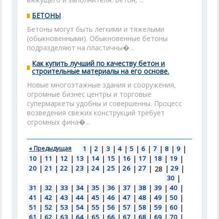
БЕТОНЫ
Бетоны могут быть легкими и тяжелыми
(обыкновенными). Обыкновенные бетоны
подразделяют на пластичны�...
Как купить лучший по качеству бетон и
строительные материалы на его основе.
Новые многоэтажные здания и сооружения,
огромные бизнес центры и торговые
супермаркеты удобны и совершенны. Процесс
возведения свежих конструкций требует
огромных фина�...
« Предыдущая
1
|
2
|
3
|
4
|
5
|
6
|
7
|
8
|
9
|
10
|
11
|
12
|
13
|
14
|
15
|
16
|
17
|
18
|
19
|
20
|
21
|
22
|
23
|
24
|
25
|
26
|
27
|
|
29
|
28
30
|
31
|
32
|
33
|
34
|
35
|
36
|
37
|
38
|
39
|
40
|
41
|
42
|
43
|
44
|
45
|
46
|
47
|
48
|
49
|
50
|
51
|
52
|
53
|
54
|
55
|
56
|
57
|
58
|
59
|
60
|
61
|
62
|
63
|
64
|
65
|
66
|
67
|
68
|
69
|
70
|