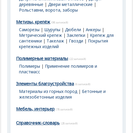
деревянные
|
Двери металлические
|
Рольставни, ворота, заборы
Метизы, крепёж
(98 записей)
Саморезы
|
Шурупы
|
Дюбели
|
Анкеры
|
Метрический крепеж
|
Заклепки
|
Крепеж для
сантехники
|
Такелаж
|
Гвозди
|
Покрытия
крепежных изделий
Полимерные материалы
(22 записей)
Полимеры
|
Применение полимеров и
пластмасс
Элементы благоустройства
(6 записей)
Материалы из горных пород
|
Бетонные и
железобетонные изделия
Мебель, интерьер
(78 записей)
Справочник-словарь
(28 записей)