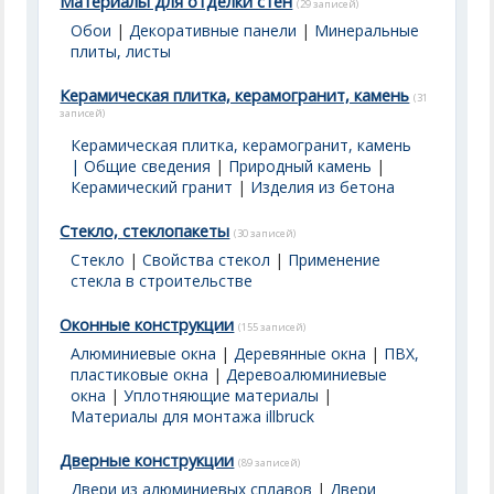
Материалы для отделки стен
(29 записей)
Обои
|
Декоративные панели
|
Минеральные
плиты, листы
Керамическая плитка, керамогранит, камень
(31
записей)
Керамическая плитка, керамогранит, камень
| Общие сведения
|
Природный камень
|
Керамический гранит
|
Изделия из бетона
Стекло, стеклопакеты
(30 записей)
Стекло
|
Свойства стекол
|
Применение
стекла в строительстве
Оконные конструкции
(155 записей)
Алюминиевые окна
|
Деревянные окна
|
ПВХ,
пластиковые окна
|
Деревоалюминиевые
окна
|
Уплотняющие материалы
|
Материалы для монтажа illbruck
Дверные конструкции
(89 записей)
Двери из алюминиевых сплавов
|
Двери