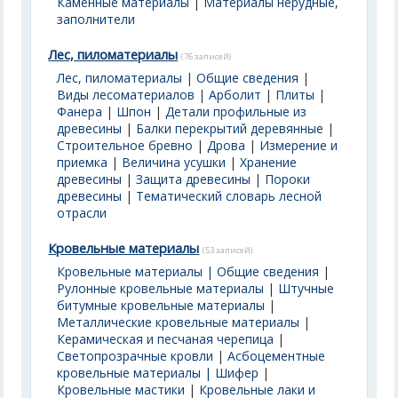
Каменные материалы
|
Материалы нерудные,
заполнители
Лес, пиломатериалы
(76 записей)
Лес, пиломатериалы | Общие сведения
|
Виды лесоматериалов
|
Арболит
|
Плиты
|
Фанера
|
Шпон
|
Детали профильные из
древесины
|
Балки перекрытий деревянные
|
Строительное бревно
|
Дрова
|
Измерение и
приемка
|
Величина усушки
|
Хранение
древесины
|
Защита древесины
|
Пороки
древесины
|
Тематический словарь лесной
отрасли
Кровельные материалы
(53 записей)
Кровельные материалы | Общие сведения
|
Рулонные кровельные материалы
|
Штучные
битумные кровельные материалы
|
Металлические кровельные материалы
|
Керамическая и песчаная черепица
|
Светопрозрачные кровли
|
Асбоцементные
кровельные материалы | Шифер
|
Кровельные мастики
|
Кровельные лаки и