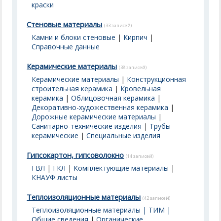
краски
Стеновые материалы
(33 записей)
Камни и блоки стеновые
|
Кирпич
|
Справочные данные
Керамические материалы
(38 записей)
Керамические материалы
|
Конструкционная
строительная керамика
|
Кровельная
керамика
|
Облицовочная керамика
|
Декоративно-художественная керамика
|
Дорожные керамические материалы
|
Санитарно-технические изделия
|
Трубы
керамические
|
Специальные изделия
Гипсокартон, гипсоволокно
(14 записей)
ГВЛ
|
ГКЛ
|
Комплектующие материалы
|
КНАУФ листы
Теплоизоляционные материалы
(42 записей)
Теплоизоляционные материалы | ТИМ |
Общие сведения
|
Органические