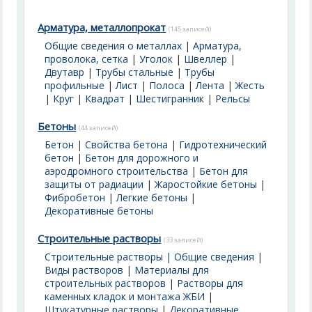
Арматура, металлопрокат
(145 записей)
Общие сведения о металлах
|
Арматура,
проволока, сетка
|
Уголок
|
Швеллер
|
Двутавр
|
Трубы стальные
|
Трубы
профильные
|
Лист
|
Полоса
|
Лента
|
Жесть
|
Круг
|
Квадрат
|
Шестигранник
|
Рельсы
Бетоны
(44 записей)
Бетон
|
Свойства бетона
|
Гидротехнический
бетон
|
Бетон для дорожного и
аэродромного строительства
|
Бетон для
защиты от радиации
|
Жаростойкие бетоны
|
Фибробетон
|
Легкие бетоны
|
Декоративные бетоны
Строительные растворы
(33 записей)
Строительные растворы | Общие сведения
|
Виды растворов
|
Материалы для
строительных растворов
|
Растворы для
каменных кладок и монтажа ЖБИ
|
Штукатурные растворы
|
Декоративные