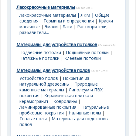
Лакокрасочные материалы
(33 записей)
Лакокрасочные материалы | ЛКМ | Общие
сведения
|
Термины и определения
|
Краски
масляные
|
Эмали
|
Лаки
|
Растворители,
разбавители...
Материалы для устройства потолков
(27 записей)
Подвесные потолки
|
Подшивные потолки
|
Натяжные потолки
|
Клеевые потолки
Материалы для устройства полов
(70 записей)
Устройство полов
|
Покрытия из
натуральной древесины
|
Природные
каменные материалы
|
Линолеум и ПВХ
покрытия
|
Керамическая плитка и
керамогранит
|
Ковролины
|
Ламинированные покрытия
|
Натуральные
пробковые покрытия
|
Наливные полы
|
Теплые полы
|
Материалы для подосновы
полов