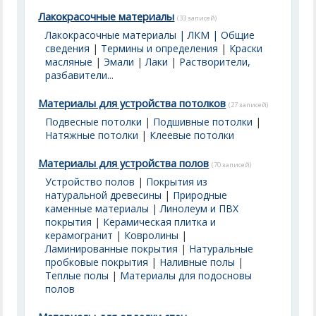
Лакокрасочные материалы
(33 записей)
Лакокрасочные материалы | ЛКМ | Общие
сведения
|
Термины и определения
|
Краски
масляные
|
Эмали
|
Лаки
|
Растворители,
разбавители...
Материалы для устройства потолков
(27 записей)
Подвесные потолки
|
Подшивные потолки
|
Натяжные потолки
|
Клеевые потолки
Материалы для устройства полов
(70 записей)
Устройство полов
|
Покрытия из
натуральной древесины
|
Природные
каменные материалы
|
Линолеум и ПВХ
покрытия
|
Керамическая плитка и
керамогранит
|
Ковролины
|
Ламинированные покрытия
|
Натуральные
пробковые покрытия
|
Наливные полы
|
Теплые полы
|
Материалы для подосновы
полов