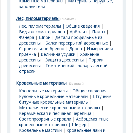
Каменные материалы
|
Материалы нерудные,
заполнители
Лес, пиломатериалы
(76 записей)
Лес, пиломатериалы | Общие сведения
|
Виды лесоматериалов
|
Арболит
|
Плиты
|
Фанера
|
Шпон
|
Детали профильные из
древесины
|
Балки перекрытий деревянные
|
Строительное бревно
|
Дрова
|
Измерение и
приемка
|
Величина усушки
|
Хранение
древесины
|
Защита древесины
|
Пороки
древесины
|
Тематический словарь лесной
отрасли
Кровельные материалы
(53 записей)
Кровельные материалы | Общие сведения
|
Рулонные кровельные материалы
|
Штучные
битумные кровельные материалы
|
Металлические кровельные материалы
|
Керамическая и песчаная черепица
|
Светопрозрачные кровли
|
Асбоцементные
кровельные материалы | Шифер
|
Кровельные мастики
|
Кровельные лаки и