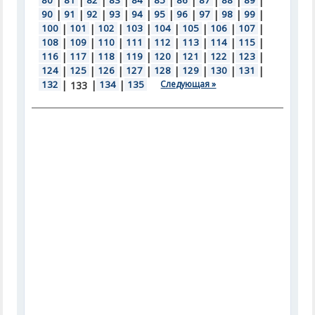
80
|
81
|
82
|
83
|
84
|
85
|
86
|
87
|
88
|
89
|
90
|
91
|
92
|
93
|
94
|
95
|
96
|
97
|
98
|
99
|
100
|
101
|
102
|
103
|
104
|
105
|
106
|
107
|
108
|
109
|
110
|
111
|
112
|
113
|
114
|
115
|
116
|
117
|
118
|
119
|
120
|
121
|
122
|
123
|
124
|
125
|
126
|
127
|
128
|
129
|
130
|
131
|
132
|
|
134
|
135
Следующая »
133