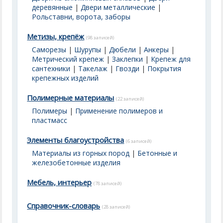
деревянные
|
Двери металлические
|
Рольставни, ворота, заборы
Метизы, крепёж
(98 записей)
Саморезы
|
Шурупы
|
Дюбели
|
Анкеры
|
Метрический крепеж
|
Заклепки
|
Крепеж для
сантехники
|
Такелаж
|
Гвозди
|
Покрытия
крепежных изделий
Полимерные материалы
(22 записей)
Полимеры
|
Применение полимеров и
пластмасс
Элементы благоустройства
(6 записей)
Материалы из горных пород
|
Бетонные и
железобетонные изделия
Мебель, интерьер
(78 записей)
Справочник-словарь
(28 записей)