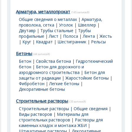
Арматура, металлопрокат
(145 записей)
Общие сведения о металлах
|
Арматура,
проволока, сетка
|
Уголок
|
Швеллер
|
Двутавр
|
Трубы стальные
|
Трубы
профильные
|
Лист
|
Полоса
|
Лента
|
Жесть
|
Круг
|
Квадрат
|
Шестигранник
|
Рельсы
Бетоны
(44 записей)
Бетон
|
Свойства бетона
|
Гидротехнический
бетон
|
Бетон для дорожного и
аэродромного строительства
|
Бетон для
защиты от радиации
|
Жаростойкие бетоны
|
Фибробетон
|
Легкие бетоны
|
Декоративные бетоны
Строительные растворы
(33 записей)
Строительные растворы | Общие сведения
|
Виды растворов
|
Материалы для
строительных растворов
|
Растворы для
каменных кладок и монтажа ЖБИ
|
Штукатурные растворы
|
Декоративные