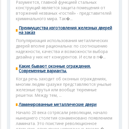
Разумеется, главной функцией стальных
конструкций является защита помещения от
вторжений незваных «гостей» - представителей
криминального мира. Так�...
Преимущества изготовления железных дверей
на заказ
Популяризация использования металлических
дверей вполне рациональна: по соотношению
надежности, качества и возможности выбора
дизайна у них нет конкурентов. И если в п�...
Какие бывают оконные ограждения.
Современные варианты.
Когда речь заходит об оконных ограждениях,
многим людям сразуже представляются унылые
железные прутья или вообще тюремные
решетки. Между тем, ...
Ламинированные металлические двери
Начало 20 века сотрясали революции, начало
нынешнего столетия ознаменовано появлением
ламината. Это поистине революционное
открытие, открывшее невиданные доселе �...