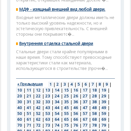
МДФ - изящный внешний вид любой двери.
Входные металлические двери должны иметь не
только высокий уровень надежности, но и
эстетическую привлекательность. С внешней
стороны они покрываютс�...
Внутренняя отделка стальной двери
Стальные двери стали крайне популярными в
наше время. Тому способствуют превосходные
характеристики стали как материала,
использующегося в строительстве (прочн�...
« Предыдущая
1
|
2
|
3
|
4
|
5
|
6
|
7
|
8
|
9
|
10
|
11
|
12
|
13
|
14
|
15
|
16
|
17
|
18
|
19
|
20
|
21
|
22
|
23
|
24
|
25
|
26
|
27
|
28
|
29
|
30
|
31
|
32
|
33
|
34
|
35
|
36
|
37
|
38
|
39
|
40
|
41
|
42
|
43
|
44
|
45
|
46
|
47
|
48
|
49
|
50
|
51
|
52
|
53
|
54
|
55
|
56
|
57
|
58
|
59
|
60
|
61
|
62
|
63
|
64
|
65
|
66
|
67
|
68
|
69
|
70
|
71
|
72
|
73
|
74
|
75
|
76
|
77
|
78
|
79
|