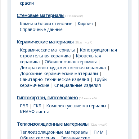
краски
Стеновые материалы
(33 записей)
Камни и блоки стеновые
|
Кирпич
|
Справочные данные
Керамические материалы
(38 записей)
Керамические материалы
|
Конструкционная
строительная керамика
|
Кровельная
керамика
|
Облицовочная керамика
|
Декоративно-художественная керамика
|
Дорожные керамические материалы
|
Санитарно-технические изделия
|
Трубы
керамические
|
Специальные изделия
Гипсокартон, гипсоволокно
(14 записей)
ГВЛ
|
ГКЛ
|
Комплектующие материалы
|
КНАУФ листы
Теплоизоляционные материалы
(42 записей)
Теплоизоляционные материалы | ТИМ |
Общие сведения
|
Органические