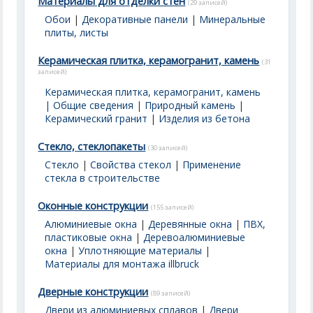
Материалы для отделки стен
(29 записей)
Обои
|
Декоративные панели
|
Минеральные
плиты, листы
Керамическая плитка, керамогранит, камень
(31
записей)
Керамическая плитка, керамогранит, камень
| Общие сведения
|
Природный камень
|
Керамический гранит
|
Изделия из бетона
Стекло, стеклопакеты
(30 записей)
Стекло
|
Свойства стекол
|
Применение
стекла в строительстве
Оконные конструкции
(155 записей)
Алюминиевые окна
|
Деревянные окна
|
ПВХ,
пластиковые окна
|
Деревоалюминиевые
окна
|
Уплотняющие материалы
|
Материалы для монтажа illbruck
Дверные конструкции
(89 записей)
Двери из алюминиевых сплавов
|
Двери