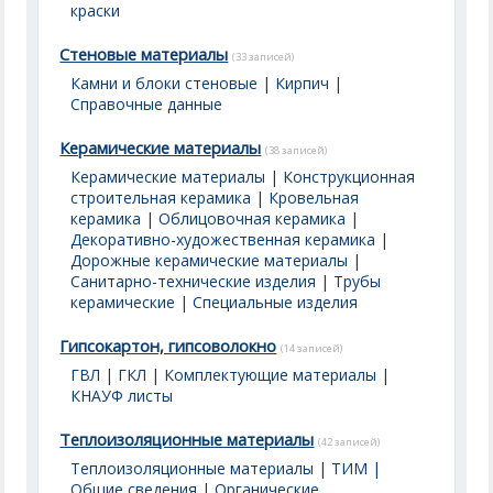
краски
Стеновые материалы
(33 записей)
Камни и блоки стеновые
|
Кирпич
|
Справочные данные
Керамические материалы
(38 записей)
Керамические материалы
|
Конструкционная
строительная керамика
|
Кровельная
керамика
|
Облицовочная керамика
|
Декоративно-художественная керамика
|
Дорожные керамические материалы
|
Санитарно-технические изделия
|
Трубы
керамические
|
Специальные изделия
Гипсокартон, гипсоволокно
(14 записей)
ГВЛ
|
ГКЛ
|
Комплектующие материалы
|
КНАУФ листы
Теплоизоляционные материалы
(42 записей)
Теплоизоляционные материалы | ТИМ |
Общие сведения
|
Органические