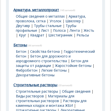
Арматура, металлопрокат
(145 записей)
Общие сведения о металлах
|
Арматура,
проволока, сетка
|
Уголок
|
Швеллер
|
Двутавр
|
Трубы стальные
|
Трубы
профильные
|
Лист
|
Полоса
|
Лента
|
Жесть
|
Круг
|
Квадрат
|
Шестигранник
|
Рельсы
Бетоны
(44 записей)
Бетон
|
Свойства бетона
|
Гидротехнический
бетон
|
Бетон для дорожного и
аэродромного строительства
|
Бетон для
защиты от радиации
|
Жаростойкие бетоны
|
Фибробетон
|
Легкие бетоны
|
Декоративные бетоны
Строительные растворы
(33 записей)
Строительные растворы | Общие сведения
|
Виды растворов
|
Материалы для
строительных растворов
|
Растворы для
каменных кладок и монтажа ЖБИ
|
Штукатурные растворы
|
Декоративные