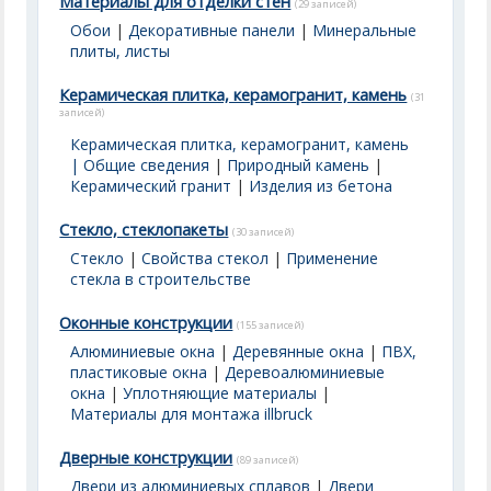
Материалы для отделки стен
(29 записей)
Обои
|
Декоративные панели
|
Минеральные
плиты, листы
Керамическая плитка, керамогранит, камень
(31
записей)
Керамическая плитка, керамогранит, камень
| Общие сведения
|
Природный камень
|
Керамический гранит
|
Изделия из бетона
Стекло, стеклопакеты
(30 записей)
Стекло
|
Свойства стекол
|
Применение
стекла в строительстве
Оконные конструкции
(155 записей)
Алюминиевые окна
|
Деревянные окна
|
ПВХ,
пластиковые окна
|
Деревоалюминиевые
окна
|
Уплотняющие материалы
|
Материалы для монтажа illbruck
Дверные конструкции
(89 записей)
Двери из алюминиевых сплавов
|
Двери