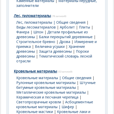
Каменные материалы
|
Материалы нерудные,
заполнители
Лес, пиломатериалы
(76 записей)
Лес, пиломатериалы | Общие сведения
|
Виды лесоматериалов
|
Арболит
|
Плиты
|
Фанера
|
Шпон
|
Детали профильные из
древесины
|
Балки перекрытий деревянные
|
Строительное бревно
|
Дрова
|
Измерение и
приемка
|
Величина усушки
|
Хранение
древесины
|
Защита древесины
|
Пороки
древесины
|
Тематический словарь лесной
отрасли
Кровельные материалы
(53 записей)
Кровельные материалы | Общие сведения
|
Рулонные кровельные материалы
|
Штучные
битумные кровельные материалы
|
Металлические кровельные материалы
|
Керамическая и песчаная черепица
|
Светопрозрачные кровли
|
Асбоцементные
кровельные материалы | Шифер
|
Кровельные мастики
|
Кровельные лаки и