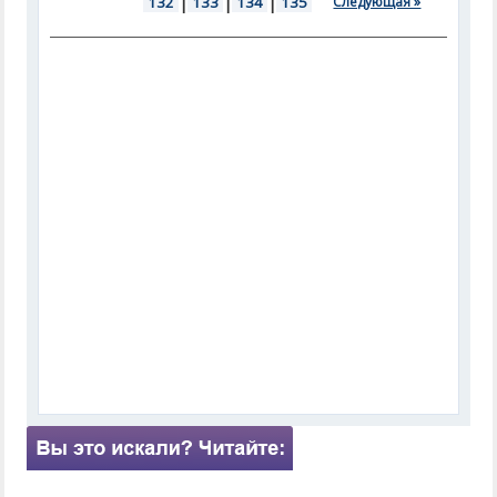
132
|
133
|
134
|
135
Следующая »