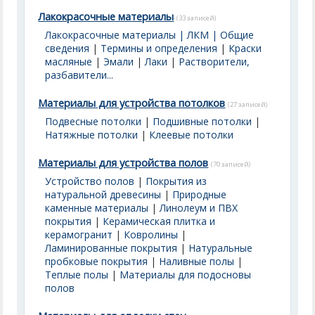
Лакокрасочные материалы
(33 записей)
Лакокрасочные материалы | ЛКМ | Общие
сведения
|
Термины и определения
|
Краски
масляные
|
Эмали
|
Лаки
|
Растворители,
разбавители...
Материалы для устройства потолков
(27 записей)
Подвесные потолки
|
Подшивные потолки
|
Натяжные потолки
|
Клеевые потолки
Материалы для устройства полов
(70 записей)
Устройство полов
|
Покрытия из
натуральной древесины
|
Природные
каменные материалы
|
Линолеум и ПВХ
покрытия
|
Керамическая плитка и
керамогранит
|
Ковролины
|
Ламинированные покрытия
|
Натуральные
пробковые покрытия
|
Наливные полы
|
Теплые полы
|
Материалы для подосновы
полов