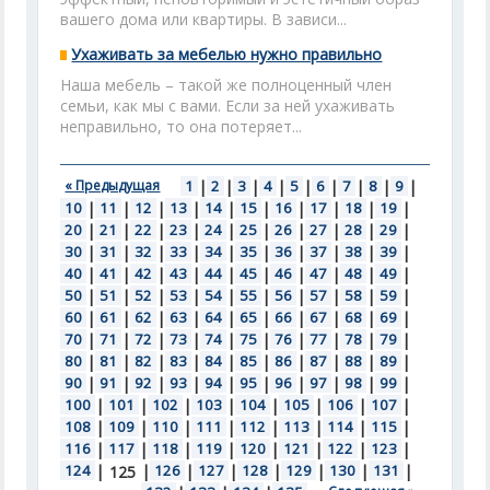
вашего дома или квартиры. В зависи...
Ухаживать за мебелью нужно правильно
Наша мебель – такой же полноценный член
семьи, как мы с вами. Если за ней ухаживать
неправильно, то она потеряет...
« Предыдущая
1
|
2
|
3
|
4
|
5
|
6
|
7
|
8
|
9
|
10
|
11
|
12
|
13
|
14
|
15
|
16
|
17
|
18
|
19
|
20
|
21
|
22
|
23
|
24
|
25
|
26
|
27
|
28
|
29
|
30
|
31
|
32
|
33
|
34
|
35
|
36
|
37
|
38
|
39
|
40
|
41
|
42
|
43
|
44
|
45
|
46
|
47
|
48
|
49
|
50
|
51
|
52
|
53
|
54
|
55
|
56
|
57
|
58
|
59
|
60
|
61
|
62
|
63
|
64
|
65
|
66
|
67
|
68
|
69
|
70
|
71
|
72
|
73
|
74
|
75
|
76
|
77
|
78
|
79
|
80
|
81
|
82
|
83
|
84
|
85
|
86
|
87
|
88
|
89
|
90
|
91
|
92
|
93
|
94
|
95
|
96
|
97
|
98
|
99
|
100
|
101
|
102
|
103
|
104
|
105
|
106
|
107
|
108
|
109
|
110
|
111
|
112
|
113
|
114
|
115
|
116
|
117
|
118
|
119
|
120
|
121
|
122
|
123
|
124
|
|
126
|
127
|
128
|
129
|
130
|
131
|
125