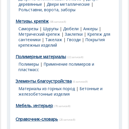
деревянные
|
Двери металлические
|
Рольставни, ворота, заборы
Метизы, крепёж
(98 записей)
Саморезы
|
Шурупы
|
Дюбели
|
Анкеры
|
Метрический крепеж
|
Заклепки
|
Крепеж для
сантехники
|
Такелаж
|
Гвозди
|
Покрытия
крепежных изделий
Полимерные материалы
(22 записей)
Полимеры
|
Применение полимеров и
пластмасс
Элементы благоустройства
(6 записей)
Материалы из горных пород
|
Бетонные и
железобетонные изделия
Мебель, интерьер
(78 записей)
Справочник-словарь
(28 записей)