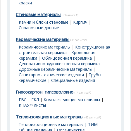
краски
Стеновые материалы
(33 записей)
Камни и блоки стеновые
|
Кирпич
|
Справочные данные
Керамические материалы
(38 записей)
Керамические материалы
|
Конструкционная
строительная керамика
|
Кровельная
керамика
|
Облицовочная керамика
|
Декоративно-художественная керамика
|
Дорожные керамические материалы
|
Санитарно-технические изделия
|
Трубы
керамические
|
Специальные изделия
Гипсокартон, гипсоволокно
(14 записей)
ГВЛ
|
ГКЛ
|
Комплектующие материалы
|
КНАУФ листы
Теплоизоляционные материалы
(42 записей)
Теплоизоляционные материалы | ТИМ |
Общие сведения
|
Органические