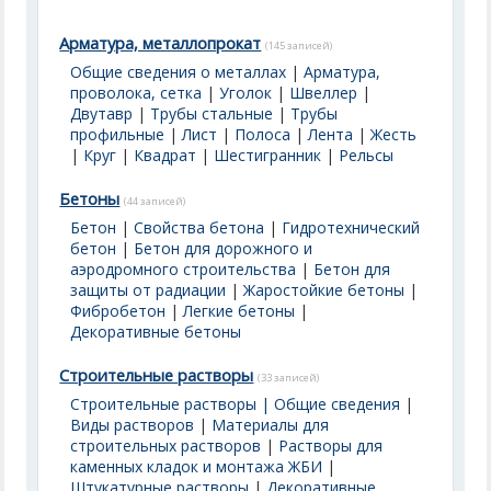
Арматура, металлопрокат
(145 записей)
Общие сведения о металлах
|
Арматура,
проволока, сетка
|
Уголок
|
Швеллер
|
Двутавр
|
Трубы стальные
|
Трубы
профильные
|
Лист
|
Полоса
|
Лента
|
Жесть
|
Круг
|
Квадрат
|
Шестигранник
|
Рельсы
Бетоны
(44 записей)
Бетон
|
Свойства бетона
|
Гидротехнический
бетон
|
Бетон для дорожного и
аэродромного строительства
|
Бетон для
защиты от радиации
|
Жаростойкие бетоны
|
Фибробетон
|
Легкие бетоны
|
Декоративные бетоны
Строительные растворы
(33 записей)
Строительные растворы | Общие сведения
|
Виды растворов
|
Материалы для
строительных растворов
|
Растворы для
каменных кладок и монтажа ЖБИ
|
Штукатурные растворы
|
Декоративные