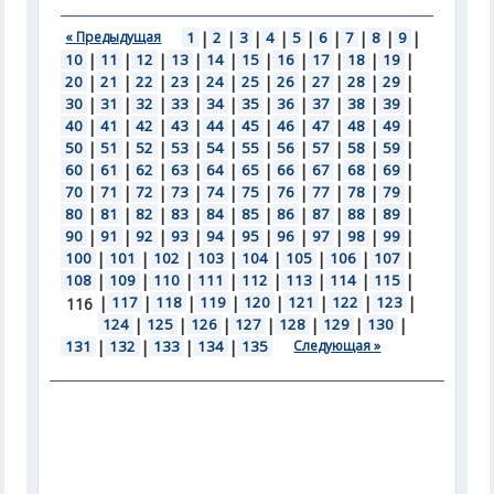
« Предыдущая
1
|
2
|
3
|
4
|
5
|
6
|
7
|
8
|
9
|
10
|
11
|
12
|
13
|
14
|
15
|
16
|
17
|
18
|
19
|
20
|
21
|
22
|
23
|
24
|
25
|
26
|
27
|
28
|
29
|
30
|
31
|
32
|
33
|
34
|
35
|
36
|
37
|
38
|
39
|
40
|
41
|
42
|
43
|
44
|
45
|
46
|
47
|
48
|
49
|
50
|
51
|
52
|
53
|
54
|
55
|
56
|
57
|
58
|
59
|
60
|
61
|
62
|
63
|
64
|
65
|
66
|
67
|
68
|
69
|
70
|
71
|
72
|
73
|
74
|
75
|
76
|
77
|
78
|
79
|
80
|
81
|
82
|
83
|
84
|
85
|
86
|
87
|
88
|
89
|
90
|
91
|
92
|
93
|
94
|
95
|
96
|
97
|
98
|
99
|
100
|
101
|
102
|
103
|
104
|
105
|
106
|
107
|
108
|
109
|
110
|
111
|
112
|
113
|
114
|
115
|
|
117
|
118
|
119
|
120
|
121
|
122
|
123
|
116
124
|
125
|
126
|
127
|
128
|
129
|
130
|
131
|
132
|
133
|
134
|
135
Следующая »