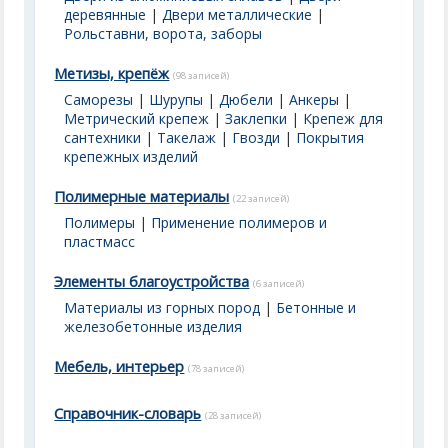
деревянные
|
Двери металлические
|
Рольставни, ворота, заборы
Метизы, крепёж
(98 записей)
Саморезы
|
Шурупы
|
Дюбели
|
Анкеры
|
Метрический крепеж
|
Заклепки
|
Крепеж для
сантехники
|
Такелаж
|
Гвозди
|
Покрытия
крепежных изделий
Полимерные материалы
(22 записей)
Полимеры
|
Применение полимеров и
пластмасс
Элементы благоустройства
(6 записей)
Материалы из горных пород
|
Бетонные и
железобетонные изделия
Мебель, интерьер
(78 записей)
Справочник-словарь
(28 записей)