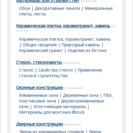
Материалы для отделки стен
(29 записей)
Обои
|
Декоративные панели
|
Минеральные
плиты, листы
Керамическая плитка, керамогранит, камень
(31
записей)
Керамическая плитка, керамогранит, камень
| Общие сведения
|
Природный камень
|
Керамический гранит
|
Изделия из бетона
Стекло, стеклопакеты
(30 записей)
Стекло
|
Свойства стекол
|
Применение
стекла в строительстве
Оконные конструкции
(155 записей)
Алюминиевые окна
|
Деревянные окна
|
ПВХ,
пластиковые окна
|
Деревоалюминиевые
окна
|
Уплотняющие материалы
|
Материалы для монтажа illbruck
Дверные конструкции
(89 записей)
Двери из алюминиевых сплавов
|
Двери