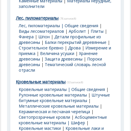
Каменные материалы
|
Материалы нерудные,
заполнители
Лес, пиломатериалы
(76 записей)
Лес, пиломатериалы | Общие сведения
|
Виды лесоматериалов
|
Арболит
|
Плиты
|
Фанера
|
Шпон
|
Детали профильные из
древесины
|
Балки перекрытий деревянные
|
Строительное бревно
|
Дрова
|
Измерение и
приемка
|
Величина усушки
|
Хранение
древесины
|
Защита древесины
|
Пороки
древесины
|
Тематический словарь лесной
отрасли
Кровельные материалы
(53 записей)
Кровельные материалы | Общие сведения
|
Рулонные кровельные материалы
|
Штучные
битумные кровельные материалы
|
Металлические кровельные материалы
|
Керамическая и песчаная черепица
|
Светопрозрачные кровли
|
Асбоцементные
кровельные материалы | Шифер
|
Кровельные мастики
|
Кровельные лаки и