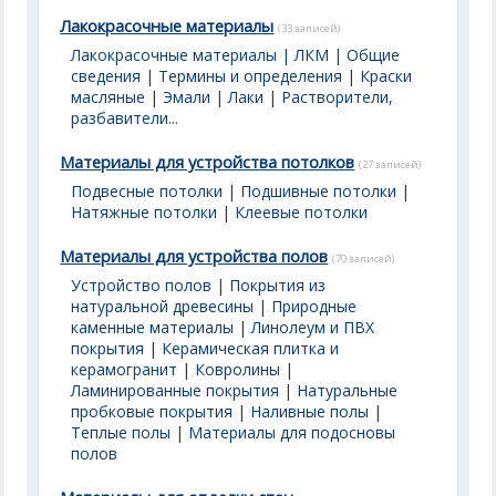
Лакокрасочные материалы
(33 записей)
Лакокрасочные материалы | ЛКМ | Общие
сведения
|
Термины и определения
|
Краски
масляные
|
Эмали
|
Лаки
|
Растворители,
разбавители...
Материалы для устройства потолков
(27 записей)
Подвесные потолки
|
Подшивные потолки
|
Натяжные потолки
|
Клеевые потолки
Материалы для устройства полов
(70 записей)
Устройство полов
|
Покрытия из
натуральной древесины
|
Природные
каменные материалы
|
Линолеум и ПВХ
покрытия
|
Керамическая плитка и
керамогранит
|
Ковролины
|
Ламинированные покрытия
|
Натуральные
пробковые покрытия
|
Наливные полы
|
Теплые полы
|
Материалы для подосновы
полов