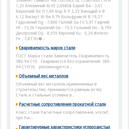
Элемент Символ ЧМ Плотность, г/см3 Азот N А
1,25 Алюминий Аl Ю 2,69808 Барий Ва - 3,61
Бериллий Ве Л 1,86 Бор В Р 2,33 Ванадий V Ф
6,12 Висмут Вi Ви 9,79 Вольфрам W В 19,27
Гадолиний Gg - 7,886 Галлий Ga Гл 5,91 Гафний
Hf - 13,36 Германий Ge - 19,3 Гольмий Но - 8,799
Диспрозий Dy - 8,559 Европий Eu - 5,24 Железо
Fe - 7,87 Зо�...
Свариваемость марок стали
ГОСТ Марка стали Заменитель Свариваемость
380-94 Ст0 Сваривается без ограничений. 380-
94 СтЗГпс рекомендуется ...
Объемный вес металлов
Объёмный вес металлов,применяемых в
строительстве, принимается равным (кг/м):
Сталь и стальные отливки в...
Расчетные сопротивления прокатной стали
Класс стали Расчетные сопротивления, кН/см²,
при Рас...
Гарантируемые характеристики углеродистых