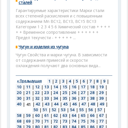
сталей
Гарантируемые характеристики Марки стали
всех степеней раскисления и с повышенным
содержанием Mn ВСт2, ВСтЗ, ВСт5 ВСтЗ
Категории 1 2 3 4 5 6 Химический состав + + + +
+ + Временное сопротивление + + + + + +
Предел текучести - + + + + + ...
Чугун и изделия из чугуна
Чугун Свойства и марки чугуна. В зависимости
от содержания примесей и скорости
охлаждения получают два основных вида...
« Предыдущая
1
|
2
|
3
|
4
|
5
|
6
|
7
|
8
|
9
|
10
|
11
|
12
|
13
|
14
|
15
|
16
|
17
|
18
|
19
|
20
|
21
|
22
|
23
|
24
|
25
|
26
|
27
|
28
|
29
|
30
|
31
|
32
|
33
|
34
|
35
|
36
|
37
|
38
|
39
|
40
|
|
42
|
43
|
44
|
45
|
46
|
47
|
48
|
49
|
41
50
|
51
|
52
|
53
|
54
|
55
|
56
|
57
|
58
|
59
|
60
|
61
|
62
|
63
|
64
|
65
|
66
|
67
|
68
|
69
|
70
|
71
|
72
|
73
|
74
|
75
|
76
|
77
|
78
|
79
|
80
|
81
|
82
|
83
|
84
|
85
|
86
|
87
|