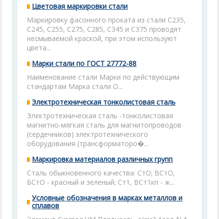
Цветовая маркировки стали
Маркировку фасонного проката из стали С235,
С245, С255, С275, С285, С345 и С375 проводят
несмываемой краской, при этом используют
цвета...
Марки стали по ГОСТ 27772-88
Наименование стали Марки по действующим
стандартам Марка стали О...
Электротехническая тонколистовая сталь
Электротехническая сталь -тонколистовая
магнитно-мягкая сталь для магнитопроводов
(сердечников) электротехнического
оборудования (трансформаторо�...
Маркировка материалов различных групп
Сталь обыкновенного качества: СтО; ВСтО,
БСтО - красный и зеленый; Ст1, ВСт1кп - ж...
Условные обозначения в марках металлов и
сплавов