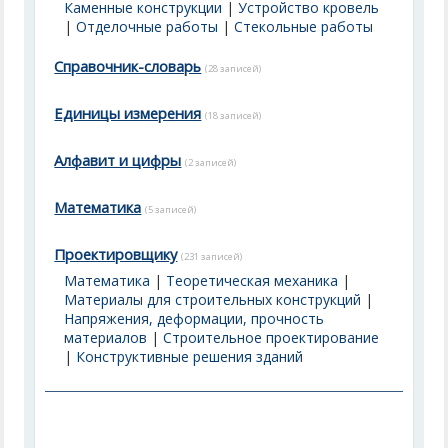
Каменные конструкции
|
Устройство кровель
|
Отделочные работы
|
Стекольные работы
Справочник-словарь
(28 записей)
Единицы измерения
(18 записей)
Алфавит и цифры
(2 записей)
Математика
(5 записей)
Проектировщику
(231 записей)
Математика
|
Теоретическая механика
|
Материалы для строительных конструкций
|
Напряжения, деформации, прочность
материалов
|
Строительное проектирование
|
Конструктивные решения зданий