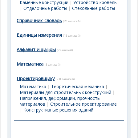
Каменные конструкции
|
Устройство кровель
|
Отделочные работы
|
Стекольные работы
Справочник-словарь
(28 записей)
Единицы измерения
(18 записей)
Алфавит и цифры
(2 записей)
Математика
(5 записей)
Проектировщику
(231 записей)
Математика
|
Теоретическая механика
|
Материалы для строительных конструкций
|
Напряжения, деформации, прочность
материалов
|
Строительное проектирование
|
Конструктивные решения зданий