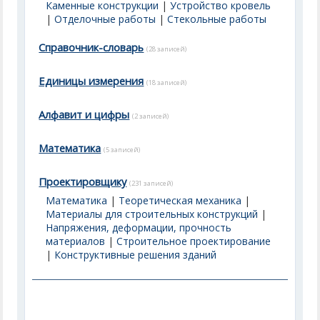
Каменные конструкции
|
Устройство кровель
|
Отделочные работы
|
Стекольные работы
Справочник-словарь
(28 записей)
Единицы измерения
(18 записей)
Алфавит и цифры
(2 записей)
Математика
(5 записей)
Проектировщику
(231 записей)
Математика
|
Теоретическая механика
|
Материалы для строительных конструкций
|
Напряжения, деформации, прочность
материалов
|
Строительное проектирование
|
Конструктивные решения зданий