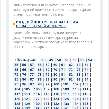
Для изготовления арматуры железобетонных
конструкций применяется круглая арматурная
сталь, горячекатаная сталь п...
ВХОДНОЙ КОНТРОЛЬ И ЗАГОТОВКА
НЕНАПРЯГАЕМОЙ АРМАТУРЫ
Железобетонные конструкции армируют
укрупненными сварными арматурными
каркасами и сетками заводского изготовления.
Изготовление арм...
« Предыдущая
1
...
49
|
50
|
51
|
52
|
53
|
54
|
55
|
56
|
57
|
58
|
59
|
60
|
61
|
62
|
63
|
64
|
65
|
66
|
67
|
68
|
69
|
70
|
71
|
72
|
73
|
74
|
75
|
76
|
77
|
78
|
79
|
80
|
81
|
82
|
83
|
84
|
85
|
86
|
87
|
88
|
89
|
90
|
91
|
92
|
93
|
94
|
95
|
96
|
97
|
98
|
99
|
100
|
101
|
102
|
103
|
104
|
105
|
106
|
107
|
108
|
109
|
110
|
111
|
112
|
113
|
114
|
115
|
116
|
117
|
118
|
119
|
120
|
121
|
122
|
123
|
124
|
125
|
126
|
127
|
128
|
129
|
130
|
131
|
132
|
133
|
134
|
135
|
136
|
137
|
138
|
139
|
140
|
141
|
142
|
143
|