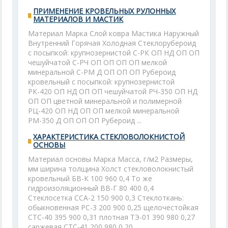
ПРИМЕНЕНИЕ КРОВЕЛЬНЫХ РУЛОННЫХ
МАТЕРИАЛОВ И МАСТИК
Материал Марка Слой ковра Мастика Наружный
Внутренний Горячая Холодная Стеклорубероид
с посыпкой: крупнозернистой С-РК ОП НД ОП ОП
чешуйчатой С-РЧ ОП ОП ОП ОП мелкой
минеральной С-РМ Д ОП ОП ОП Рубероид
кровельный с посыпкой: крупнозернистой
РК-420 ОП НД ОП ОП чешуйчатой РЧ-350 ОП НД
ОП ОП цветной минеральной и полимерной
РЦ-420 ОП НД ОП ОП мелкой минеральной
РМ-350 Д ОП ОП ОП Рубероид ...
ХАРАКТЕРИСТИКА СТЕКЛОВОЛОКНИСТОЙ
ОСНОВЫ
Материал основы Марка Масса, г/м2 Размеры,
мм ширина толщина Холст стекловолокнистый
кровельный БВ-К 100 960 0,4 То же
гидроизоляционный ВВ-Г 80 400 0,4
Стеклосетка ССА-2 150 900 0,3 Стеклоткань:
обыкновенная РС-3 200 900 0,25 щелочестойкая
СТС-40 395 900 0,31 плотная ТЭ-01 390 980 0,27
саржевая СТС-41 200 980 0,20