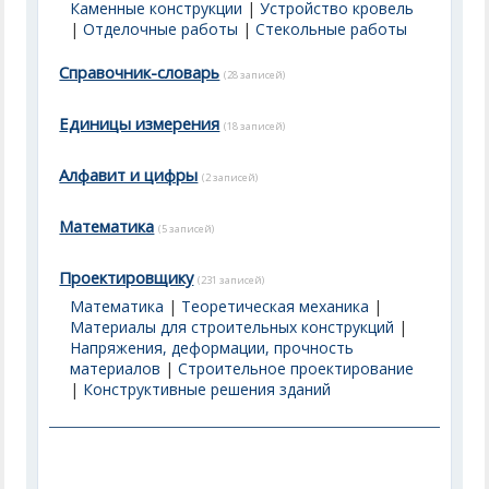
Каменные конструкции
|
Устройство кровель
|
Отделочные работы
|
Стекольные работы
Справочник-словарь
(28 записей)
Единицы измерения
(18 записей)
Алфавит и цифры
(2 записей)
Математика
(5 записей)
Проектировщику
(231 записей)
Математика
|
Теоретическая механика
|
Материалы для строительных конструкций
|
Напряжения, деформации, прочность
материалов
|
Строительное проектирование
|
Конструктивные решения зданий