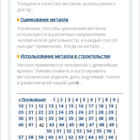
Толщина и качество металла, используемого
для пр...
Оцинкование металла
Различные способы цинкования металла
используются в различных направлениях
человеческой деятельности, и каждый способ
находит применение. Когда на металл ...
Использование металла в строительстве
Металл применяется человеком с древнейших
времен. Умение плавить и изготавливать
металлические изделия дало ощутимый толчок
в развитии всей нашей цив�...
« Предыдущая
1
|
2
|
3
|
4
|
5
|
6
|
7
|
8
|
9
|
10
|
11
|
12
|
13
|
14
|
15
|
16
|
17
|
18
|
19
|
20
|
21
|
22
|
23
|
24
|
25
|
26
|
27
|
28
|
29
|
30
|
31
|
32
|
33
|
34
|
35
|
36
|
37
|
38
|
39
|
40
|
41
|
|
43
|
44
|
45
|
46
|
47
|
48
|
49
|
42
50
|
51
|
52
|
53
|
54
|
55
|
56
|
57
|
58
|
59
|
60
|
61
|
62
|
63
|
64
|
65
|
66
|