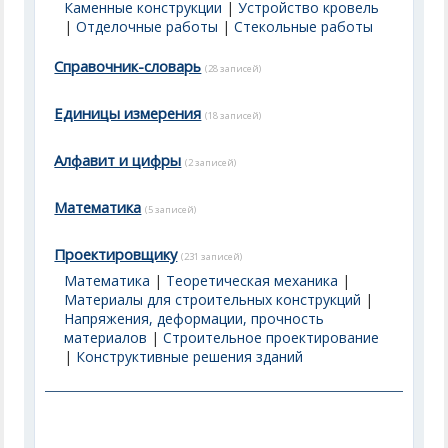
Каменные конструкции
|
Устройство кровель
|
Отделочные работы
|
Стекольные работы
Справочник-словарь
(28 записей)
Единицы измерения
(18 записей)
Алфавит и цифры
(2 записей)
Математика
(5 записей)
Проектировщику
(231 записей)
Математика
|
Теоретическая механика
|
Материалы для строительных конструкций
|
Напряжения, деформации, прочность
материалов
|
Строительное проектирование
|
Конструктивные решения зданий