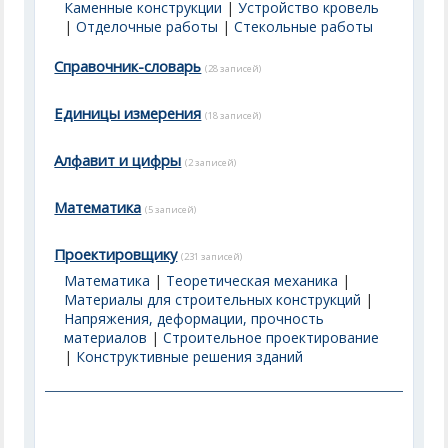
Каменные конструкции
|
Устройство кровель
|
Отделочные работы
|
Стекольные работы
Справочник-словарь
(28 записей)
Единицы измерения
(18 записей)
Алфавит и цифры
(2 записей)
Математика
(5 записей)
Проектировщику
(231 записей)
Математика
|
Теоретическая механика
|
Материалы для строительных конструкций
|
Напряжения, деформации, прочность
материалов
|
Строительное проектирование
|
Конструктивные решения зданий