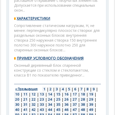
распашное открывание створчатых элементов.
Допускается при использовании специальных
окон...
ХАРАКТЕРИСТИКИ
Сопротивление статическим нагрузкам, Н, не
менее: перпендикулярно плоскости створки: для
раздельных оконных блоков: внутренняя
створка 250 наружная створка 150 внутреннее
полотно 300 наружное полотно 250 для
спаренных оконных блоков:...
ПРИМЕР УСЛОВНОГО ОБОЗНАЧЕНИЯ
Оконный деревянный блок спаренной
конструкции со стеклом и стеклопакетом,
класса В1 по показателю приведенног...
« Предыдущая
1
|
2
|
3
|
4
|
5
|
6
|
7
|
8
|
9
|
10
|
11
|
12
|
13
|
14
|
15
|
16
|
17
|
18
|
19
|
20
|
21
|
22
|
23
|
24
|
25
|
26
|
27
|
28
|
29
|
30
|
31
|
32
|
33
|
34
|
35
|
36
|
37
|
38
|
39
|
40
|
41
|
42
|
43
|
44
|
45
|
46
|
47
|
48
|
49
|
50
|
51
|
52
|
53
|
54
|
55
|
56
|
57
|
58
|
59
|