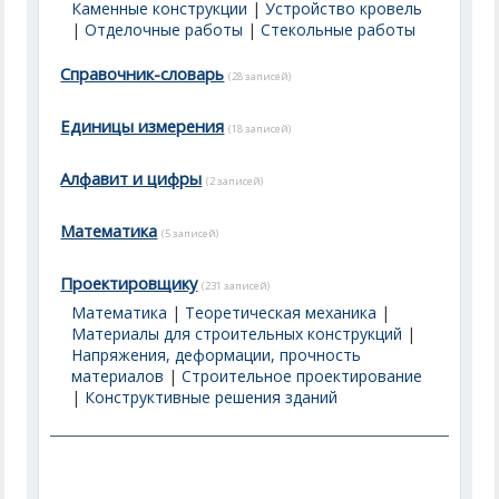
Каменные конструкции
|
Устройство кровель
|
Отделочные работы
|
Стекольные работы
Справочник-словарь
(28 записей)
Единицы измерения
(18 записей)
Алфавит и цифры
(2 записей)
Математика
(5 записей)
Проектировщику
(231 записей)
Математика
|
Теоретическая механика
|
Материалы для строительных конструкций
|
Напряжения, деформации, прочность
материалов
|
Строительное проектирование
|
Конструктивные решения зданий