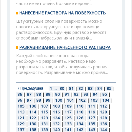
часто имеет очень большие неровн...
НАНЕСЕНИЕ РАСТВОРА НА ПОВЕРХНОСТЬ
Штукатурные слои на поверхность можно
наносить как вручную, так и при помощи
растворонасосов. Вручную раствор наносят
способами набрасывания и намаз�...
РАЗРАВНИВАНИЕ НАНЕСЕННОГО РАСТВОРА
Каждый слой нанесенного раствора
необходимо разровнять. Раствор надо
разравнивать так, чтобы получилась ровная
поверхность. Разравнивание можно произв...
« Предыдущая
1
...
80
|
81
|
82
|
83
|
84
|
85
|
86
|
87
|
88
|
89
|
90
|
91
|
92
|
93
|
94
|
95
|
96
|
97
|
98
|
99
|
100
|
101
|
102
|
103
|
104
|
105
|
106
|
107
|
108
|
109
|
110
|
111
|
112
|
113
|
114
|
115
|
116
|
117
|
118
|
119
|
120
|
121
|
122
|
123
|
124
|
125
|
126
|
127
|
128
|
129
|
130
|
131
|
132
|
133
|
134
|
135
|
136
|
137
|
138
|
139
|
140
|
141
|
142
|
143
|
144
|