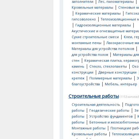
|
|
заполнители
Лес, пиломатериалы
|
Кровельные материалы
Стеновые м
|
|
Керамические материалы
Гипсок
|
гипсоволокно
Теплоизоляционные 
|
|
Гидроизоляционные материалы
Акустические и огнезащитные матери
|
Сухие строительные смеси
Клеи, ге
|
монтажные пены
Лакокрасочные м
|
Материалы для устройства потолков
|
для устройства полов
Материалы для
|
стен
Керамическая плитка, керамог
|
|
камень
Стекло, стеклопакеты
Око
|
конструкции
Дверные конструкции
|
|
крепёж
Полимерные материалы
Э
|
благоустройства
Мебель, интерьер
Строительные работы
(1153 записей
|
Строительная деятельность
Подгот
|
|
работы
Геодезические работы
Зе
|
|
работы
Устройство фундаментов
|
работы
Бетонные и железобетонны
|
Монтажные работы
Плотницкие раб
|
Кровельные работы
Теплоизоляци