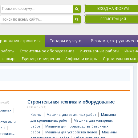
ВХОД НА ФОРУМ
РЕГИСТРАЦИЯ
равочник строителя
Товары и услуги
Реклама, сотрудничест
 работы
Строительное оборудование
Инженерные работы
Инжен
-словарь
Единицы измерения
Алфавит и цифры
Строительная мат
Строительная техника и оборудование
аписей)
(280 записей)
|
риалах
|
|
Краны
Машины для земляных работ
Машины
|
для кровельных работ
Машины для малярных
бетонам и
|
работ
Машины для производства бетонных
|
алы
|
|
работ
Машины для устройства полов
Машины
териалы,
|