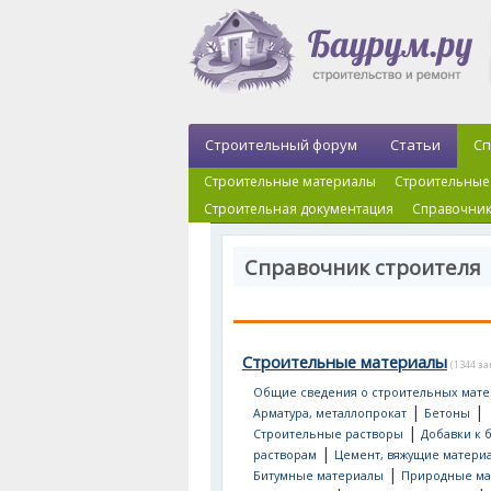
Строительный форум
Статьи
Сп
Строительные материалы
Строительные
Строительная документация
Справочник
Справочник строителя
Строительные материалы
(1344 з
Общие сведения о строительных мате
|
|
Арматура, металлопрокат
Бетоны
|
Строительные растворы
Добавки к 
|
растворам
Цемент, вяжущие матери
|
Битумные материалы
Природные ма