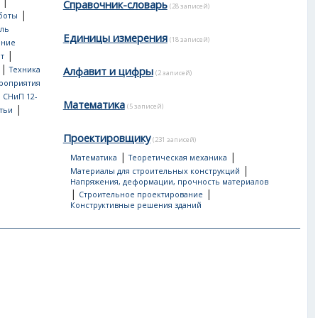
|
Справочник-словарь
(28 записей)
|
боты
ль
Единицы измерения
(18 записей)
ение
|
т
|
Алфавит и цифры
Техника
(2 записей)
роприятия
, СНиП 12-
Математика
(5 записей)
|
тьи
Проектировщику
(231 записей)
|
|
Математика
Теоретическая механика
|
Материалы для строительных конструкций
Напряжения, деформации, прочность материалов
|
|
Строительное проектирование
Конструктивные решения зданий