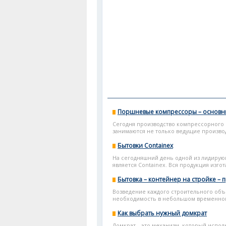
Поршневые компрессоры – основн
Сегодня производство компрессорного
занимаются не только ведущие производ
Бытовки Containex
На сегодняшний день одной из лидирую
является Containex. Вся продукция изго
Бытовка – контейнер на стройке – 
Возведение каждого строительного объе
необходимость в небольшом временном 
Как выбрать нужный домкрат
Домкрат – это механизм, который испол