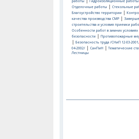
|
работы
Гидроизоляционные работы
|
Отделочные работы
Стекольные ра
|
Благоустройство территории
Контро
|
качества производства СМР
Заверш
строительства и условия приемки рабо
Особенности работ в зимних условиях
|
безопасности
Противопожарные ме
|
Безопасность труда /СНиП 12-03-2001
|
|
04-2002/
СанПиН
Тематические ста
Лестницы