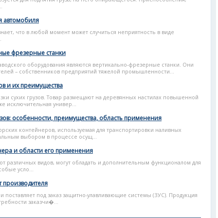
.
я автомобиля
знает, что в любой момент может случиться неприятность в виде
.
ьные фрезерные станки
аводского оборудования являются вертикально-фрезерные станки. Они
елей – собственников предприятий тяжелой промышленности...
ов и их преимущества
ки сухих грузов. Товар размещают на деревянных настилах повышенной
же исключительная универ...
зов: особенности, преимущества, область применения
морских контейнеров, используемая для транспортировки наливных
мальным выбором в процессе осущ...
ера и области его применения
ют различных видов, могут обладать и дополнительным функционалом для
обые усло...
т производителя
 поставляет под заказ защитно-улавливающие системы (ЗУС). Продукция
ребности заказчи�...