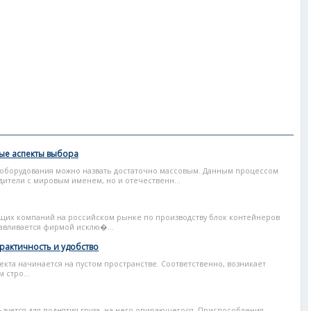
ые аспекты выбора
 оборудования можно назвать достаточно массовым. Данным процессом
ители с мировым именем, но и отечественн...
щих компаний на российском рынке по производству блок контейнеров
тавливается фирмой исклю�...
практичность и удобство
кта начинается на пустом пространстве. Соответственно, возникает
стро...
ьзуется для поднятия груза, на него опирающегося. Приспособления,