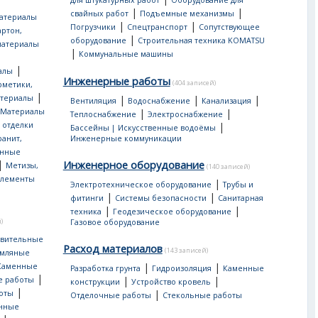
для штукатурных работ
Оборудование для
|
|
свайных работ
Подъемные механизмы
атериалы
|
|
Погрузчики
Спецтранспорт
Сопутствующее
артон,
|
оборудование
Строительная техника KOMATSU
материалы
|
Коммунальные машины
|
алы
Инженерные работы
(404 записей)
рметики,
|
атериалы
|
|
|
Вентиляция
Водоснабжение
Канализация
Материалы
|
|
Теплоснабжение
Электроснабжение
 отделки
|
Бассейны | Искусственные водоёмы
ранит,
Инженерные коммуникации
нные
|
Инженерное оборудование
Метизы,
(140 записей)
лементы
|
Электротехническое оборудование
Трубы и
|
|
фитинги
Системы безопасности
Санитарная
|
|
техника
Геодезическое оборудование
)
Газовое оборудование
овительные
Расход материалов
(143 записей)
мляные
|
|
Каменные
Разработка грунта
Гидроизоляция
Каменные
|
|
|
е работы
конструкции
Устройство кровель
|
|
оты
Отделочные работы
Стекольные работы
онные