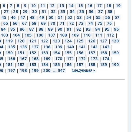
|
6
|
7
|
8
|
9
|
10
|
11
|
12
|
13
|
14
|
15
|
16
|
17
|
18
|
19
|
27
|
28
|
29
|
30
|
31
|
32
|
33
|
34
|
35
|
36
|
37
|
38
|
|
45
|
46
|
47
|
48
|
49
|
50
|
51
|
52
|
53
|
54
|
55
|
56
|
57
|
65
|
66
|
67
|
68
|
69
|
70
|
71
|
72
|
73
|
74
|
75
|
76
|
84
|
85
|
86
|
87
|
88
|
89
|
90
|
91
|
92
|
93
|
94
|
95
|
96
103
|
104
|
105
|
106
|
107
|
108
|
109
|
110
|
111
|
112
|
8
|
119
|
120
|
121
|
122
|
123
|
124
|
125
|
126
|
127
|
128
34
|
135
|
136
|
137
|
138
|
139
|
140
|
141
|
142
|
143
|
9
|
150
|
151
|
152
|
153
|
154
|
155
|
156
|
157
|
158
|
159
65
|
166
|
167
|
168
|
169
|
170
|
171
|
172
|
173
|
174
|
0
|
181
|
182
|
183
|
184
|
185
|
186
|
187
|
188
|
189
|
190
96
|
197
|
198
|
199
|
200
...
347
Следующая »