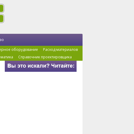
во
ерное оборудование
Расход материалов
ематика
Справочник проектировщика