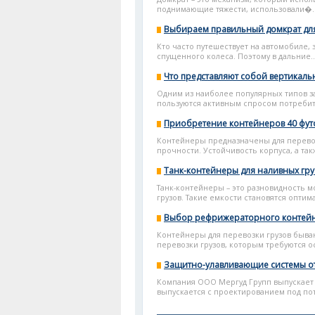
поднимающие тяжести, использовали�..
Выбираем правильный домкрат дл
Кто часто путешествует на автомобиле, 
спущенного колеса. Поэтому в дальние..
Что представляют собой вертикал
Одним из наиболее популярных типов з
пользуются активным спросом потребит
Приобретение контейнеров 40 фут
Контейнеры предназначены для перевоз
прочности. Устойчивость корпуса, а так
Танк-контейнеры для наливных гру
Танк-контейнеры – это разновидность 
грузов. Такие емкости становятся опти
Выбор рефрижераторного контейн
Контейнеры для перевозки грузов быва
перевозки грузов, которым требуются ос
Защитно-улавливающие системы о
Компания ООО Мергуд Групп выпускает и
выпускается с проектированием под пот