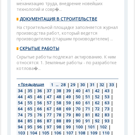
механизацию труда, внедрение новейших
технологий и совр�...
ДОКУМЕНТАЦИЯ В СТРОИТЕЛЬСТВЕ
На строительной площадке заполняется журнал
производства работ, который ведется
производителем (старшим производителем) ...
СКРЫТЫЕ РАБОТЫ
Скрытые работы подлежат актированию. К ним
относятся: 1. Земляные работы - по разработке
котлова�...
« Предыдущая
1
...
28
|
29
|
30
|
31
|
32
|
33
|
34
|
35
|
36
|
37
|
38
|
39
|
40
|
41
|
42
|
43
|
44
|
45
|
46
|
47
|
48
|
49
|
50
|
51
|
52
|
53
|
54
|
55
|
56
|
57
|
58
|
59
|
60
|
61
|
62
|
63
|
64
|
65
|
66
|
67
|
68
|
69
|
70
|
71
|
72
|
73
|
74
|
75
|
76
|
77
|
78
|
79
|
80
|
81
|
82
|
83
|
84
|
85
|
86
|
87
|
88
|
89
|
90
|
91
|
92
|
93
|
94
|
95
|
96
|
97
|
98
|
99
|
100
|
101
|
102
|
103
|
104
|
105
|
106
|
107
|
108
|
109
|
110
|