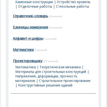
Каменные конструкции
|
Устройство кровель
|
Отделочные работы
|
Стекольные работы
Справочник-словарь
(28 записей)
Единицы измерения
(18 записей)
Алфавит и цифры
(2 записей)
Математика
(5 записей)
Проектировщику
(231 записей)
Математика
|
Теоретическая механика
|
Материалы для строительных конструкций
|
Напряжения, деформации, прочность
материалов
|
Строительное проектирование
|
Конструктивные решения зданий