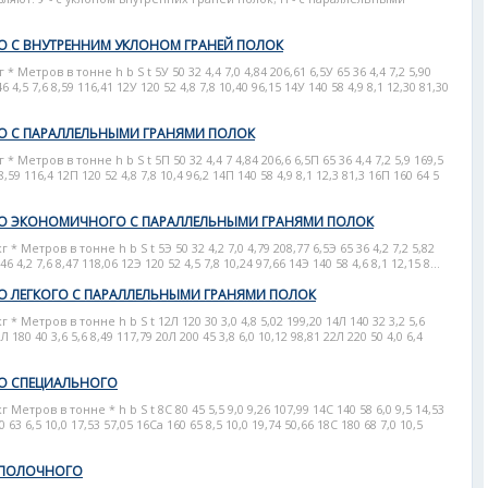
О С ВНУТРЕННИМ УКЛОНОМ ГРАНЕЙ ПОЛОК
етров в тонне h b S t 5У 50 32 4,4 7,0 4,84 206,61 6,5У 65 36 4,4 7,2 5,90
6 4,5 7,6 8,59 116,41 12У 120 52 4,8 7,8 10,40 96,15 14У 140 58 4,9 8,1 12,30 81,30
О С ПАРАЛЛЕЛЬНЫМИ ГРАНЯМИ ПОЛОК
етров в тонне h b S t 5П 50 32 4,4 7 4,84 206,6 6,5П 65 36 4,4 7,2 5,9 169,5
8,59 116,4 12П 120 52 4,8 7,8 10,4 96,2 14П 140 58 4,9 8,1 12,3 81,3 16П 160 64 5
ГО ЭКОНОМИЧНОГО С ПАРАЛЛЕЛЬНЫМИ ГРАНЯМИ ПОЛОК
Метров в тонне h b S t 5Э 50 32 4,2 7,0 4,79 208,77 6,5Э 65 36 4,2 7,2 5,82
6 4,2 7,6 8,47 118,06 12Э 120 52 4,5 7,8 10,24 97,66 14Э 140 58 4,6 8,1 12,15 8...
О ЛЕГКОГО С ПАРАЛЛЕЛЬНЫМИ ГРАНЯМИ ПОЛОК
 Метров в тонне h b S t 12Л 120 30 3,0 4,8 5,02 199,20 14Л 140 32 3,2 5,6
Л 180 40 3,6 5,6 8,49 117,79 20Л 200 45 3,8 6,0 10,12 98,81 22Л 220 50 4,0 6,4
ГО СПЕЦИАЛЬНОГО
етров в тонне * h b S t 8С 80 45 5,5 9,0 9,26 107,99 14С 140 58 6,0 9,5 14,53
0 63 6,5 10,0 17,53 57,05 16Са 160 65 8,5 10,0 19,74 50,66 18С 180 68 7,0 10,5
ОПОЛОЧНОГО