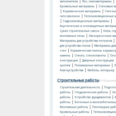
|
|
заполнители
Лес, пиломатериалы
|
Кровельные материалы
Стеновые м
|
|
Керамические материалы
Гипсок
|
гипсоволокно
Теплоизоляционные 
|
|
Гидроизоляционные материалы
Акустические и огнезащитные матери
|
Сухие строительные смеси
Клеи, ге
|
монтажные пены
Лакокрасочные м
|
Материалы для устройства потолков
|
для устройства полов
Материалы для
|
стен
Керамическая плитка, керамог
|
|
камень
Стекло, стеклопакеты
Око
|
конструкции
Дверные конструкции
|
|
крепёж
Полимерные материалы
Э
|
благоустройства
Мебель, интерьер
Строительные работы
(1153 записей
|
Строительная деятельность
Подгот
|
|
работы
Геодезические работы
Зе
|
|
работы
Устройство фундаментов
|
работы
Бетонные и железобетонны
|
Монтажные работы
Плотницкие раб
|
Кровельные работы
Теплоизоляци