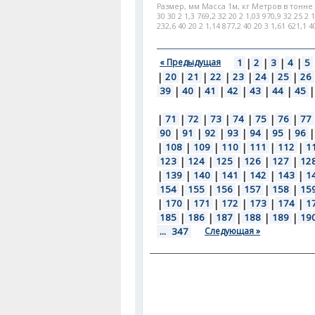
Размер, мм Масса 1м, кг Метров в тонне h b 
30 30 2 1,3 769,2 32 20 2 1,03 970,9 32 25 2 1
232,6 40 20 2 1,14 877,2 40 20 3 1,61 621,1 40
« Предыдущая
1
|
2
|
3
|
4
|
5
|
20
|
21
|
22
|
23
|
24
|
25
|
26
39
|
40
|
41
|
42
|
43
|
44
|
45
|
|
71
|
72
|
73
|
74
|
75
|
76
|
77
90
|
91
|
92
|
93
|
94
|
95
|
96
|
|
108
|
109
|
110
|
111
|
112
|
1
123
|
124
|
125
|
126
|
127
|
12
|
139
|
140
|
141
|
142
|
143
|
1
154
|
155
|
156
|
157
|
158
|
15
|
170
|
171
|
172
|
173
|
174
|
1
185
|
186
|
187
|
188
|
189
|
19
...
347
Следующая »