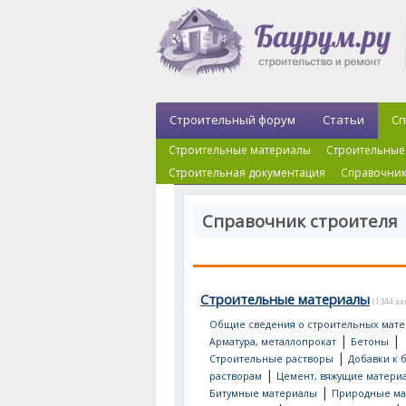
Строительный форум
Статьи
Сп
Строительные материалы
Строительные
Строительная документация
Справочник
Справочник строителя
Строительные материалы
(1344 з
Общие сведения о строительных мате
|
|
Арматура, металлопрокат
Бетоны
|
Строительные растворы
Добавки к 
|
растворам
Цемент, вяжущие матери
|
Битумные материалы
Природные ма