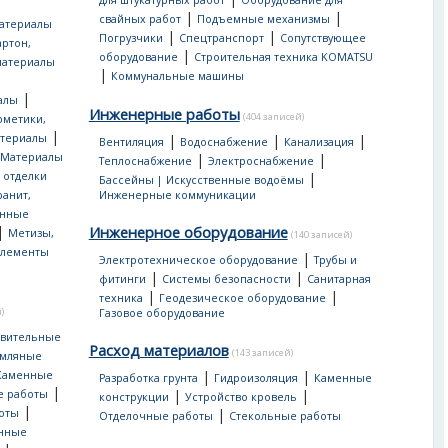
для штукатурных работ
Оборудование для
|
|
свайных работ
Подъемные механизмы
атериалы
|
|
Погрузчики
Спецтранспорт
Сопутствующее
артон,
|
оборудование
Строительная техника KOMATSU
материалы
|
Коммунальные машины
|
алы
Инженерные работы
(404 записей)
рметики,
|
атериалы
|
|
|
Вентиляция
Водоснабжение
Канализация
Материалы
|
|
Теплоснабжение
Электроснабжение
 отделки
|
Бассейны | Искусственные водоёмы
ранит,
Инженерные коммуникации
нные
|
Инженерное оборудование
Метизы,
(140 записей)
лементы
|
Электротехническое оборудование
Трубы и
|
|
фитинги
Системы безопасности
Санитарная
|
|
техника
Геодезическое оборудование
)
Газовое оборудование
овительные
Расход материалов
(143 записей)
мляные
|
|
Каменные
Разработка грунта
Гидроизоляция
Каменные
|
|
|
е работы
конструкции
Устройство кровель
|
|
оты
Отделочные работы
Стекольные работы
онные