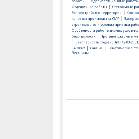
|
работы
Гидроизоляционные работы
|
Отделочные работы
Стекольные ра
|
Благоустройство территории
Контро
|
качества производства СМР
Заверш
строительства и условия приемки рабо
Особенности работ в зимних условиях
|
безопасности
Противопожарные ме
|
Безопасность труда /СНиП 12-03-2001
|
|
04-2002/
СанПиН
Тематические ста
Лестницы