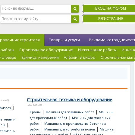
ВХОД НА ФОРУМ
РЕГИСТРАЦИЯ
равочник строителя
Товары и услуги
Реклама, сотрудничест
 работы
Строительное оборудование
Инженерные работы
Инжен
-словарь
Единицы измерения
Алфавит и цифры
Строительная мат
Строительная техника и оборудование
аписей)
(280 записей)
|
риалах
|
|
Краны
Машины для земляных работ
Машины
|
для кровельных работ
Машины для малярных
бетонам и
|
работ
Машины для производства бетонных
|
алы
|
|
работ
Машины для устройства полов
Машины
териалы,
|