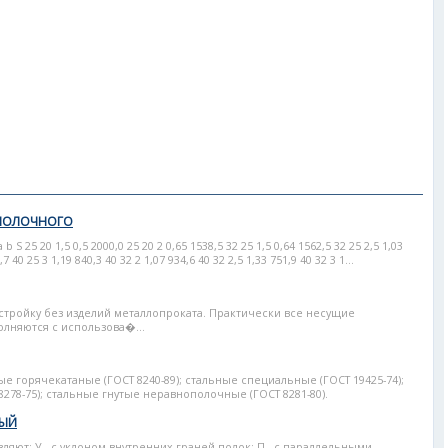
ОПОЛОЧНОГО
 25 20 1,5 0,5 2000,0 25 20 2 0,65 1538,5 32 25 1,5 0,64 1562,5 32 25 2,5 1,03
7 40 25 3 1,19 840,3 40 32 2 1,07 934,6 40 32 2,5 1,33 751,9 40 32 3 1...
тройку без изделий металлопроката. Практически все несущие
лняются с использова�...
горячекатаные (ГОСТ 8240-89); стальные специальные (ГОСТ 19425-74);
278-75); стальные гнутые неравнополочные (ГОСТ 8281-80).
НЫЙ
яют: У - с уклоном внутренних граней полок; П - с параллельными