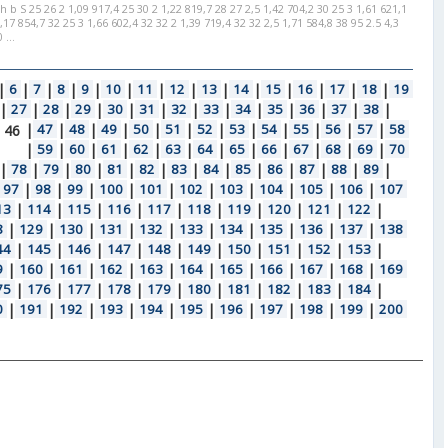
S 25 26 2 1,09 917,4 25 30 2 1,22 819,7 28 27 2,5 1,42 704,2 30 25 3 1,61 621,1
,17 854,7 32 25 3 1,66 602,4 32 32 2 1,39 719,4 32 32 2,5 1,71 584,8 38 95 2.5 4,3
 ...
|
6
|
7
|
8
|
9
|
10
|
11
|
12
|
13
|
14
|
15
|
16
|
17
|
18
|
19
|
27
|
28
|
29
|
30
|
31
|
32
|
33
|
34
|
35
|
36
|
37
|
38
|
|
47
|
48
|
49
|
50
|
51
|
52
|
53
|
54
|
55
|
56
|
57
|
58
46
|
59
|
60
|
61
|
62
|
63
|
64
|
65
|
66
|
67
|
68
|
69
|
70
|
78
|
79
|
80
|
81
|
82
|
83
|
84
|
85
|
86
|
87
|
88
|
89
|
97
|
98
|
99
|
100
|
101
|
102
|
103
|
104
|
105
|
106
|
107
13
|
114
|
115
|
116
|
117
|
118
|
119
|
120
|
121
|
122
|
8
|
129
|
130
|
131
|
132
|
133
|
134
|
135
|
136
|
137
|
138
44
|
145
|
146
|
147
|
148
|
149
|
150
|
151
|
152
|
153
|
9
|
160
|
161
|
162
|
163
|
164
|
165
|
166
|
167
|
168
|
169
75
|
176
|
177
|
178
|
179
|
180
|
181
|
182
|
183
|
184
|
0
|
191
|
192
|
193
|
194
|
195
|
196
|
197
|
198
|
199
|
200