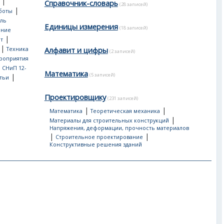
|
Справочник-словарь
(28 записей)
|
боты
ль
Единицы измерения
(18 записей)
ение
|
т
|
Алфавит и цифры
Техника
(2 записей)
роприятия
, СНиП 12-
Математика
(5 записей)
|
тьи
Проектировщику
(231 записей)
|
|
Математика
Теоретическая механика
|
Материалы для строительных конструкций
Напряжения, деформации, прочность материалов
|
|
Строительное проектирование
Конструктивные решения зданий