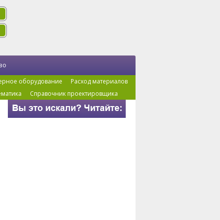
во
ерное оборудование
Расход материалов
ематика
Справочник проектировщика