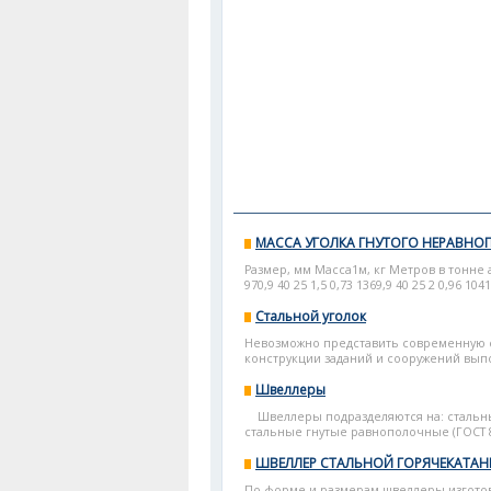
МАССА УГОЛКА ГНУТОГО НЕРАВН
Размер, мм Масса1м, кг Метров в тонне а b S
970,9 40 25 1,5 0,73 1369,9 40 25 2 0,96 1041,
Стальной уголок
Невозможно представить современную с
конструкции заданий и сооружений выпо
Швеллеры
Швеллеры подразделяются на: стальные 
стальные гнутые равнополочные (ГОСТ 8
ШВЕЛЛЕР СТАЛЬНОЙ ГОРЯЧЕКАТА
По форме и размерам швеллеры изготовл