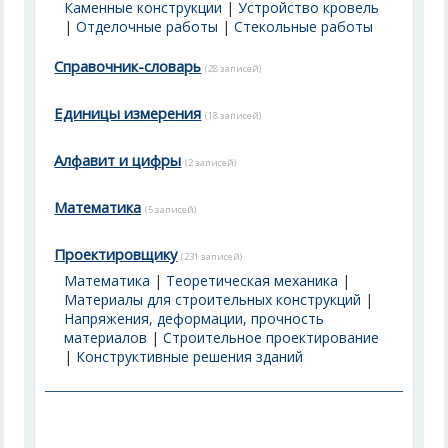
Каменные конструкции
|
Устройство кровель
|
Отделочные работы
|
Стекольные работы
Справочник-словарь
(28 записей)
Единицы измерения
(18 записей)
Алфавит и цифры
(2 записей)
Математика
(5 записей)
Проектировщику
(231 записей)
Математика
|
Теоретическая механика
|
Материалы для строительных конструкций
|
Напряжения, деформации, прочность
материалов
|
Строительное проектирование
|
Конструктивные решения зданий