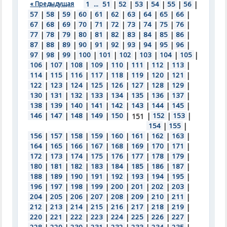
« Предыдущая
1
...
51
|
52
|
53
|
54
|
55
|
56
|
57
|
58
|
59
|
60
|
61
|
62
|
63
|
64
|
65
|
66
|
67
|
68
|
69
|
70
|
71
|
72
|
73
|
74
|
75
|
76
|
77
|
78
|
79
|
80
|
81
|
82
|
83
|
84
|
85
|
86
|
87
|
88
|
89
|
90
|
91
|
92
|
93
|
94
|
95
|
96
|
97
|
98
|
99
|
100
|
101
|
102
|
103
|
104
|
105
|
106
|
107
|
108
|
109
|
110
|
111
|
112
|
113
|
114
|
115
|
116
|
117
|
118
|
119
|
120
|
121
|
122
|
123
|
124
|
125
|
126
|
127
|
128
|
129
|
130
|
131
|
132
|
133
|
134
|
135
|
136
|
137
|
138
|
139
|
140
|
141
|
142
|
143
|
144
|
145
|
146
|
147
|
148
|
149
|
150
|
|
152
|
153
|
151
154
|
155
|
156
|
157
|
158
|
159
|
160
|
161
|
162
|
163
|
164
|
165
|
166
|
167
|
168
|
169
|
170
|
171
|
172
|
173
|
174
|
175
|
176
|
177
|
178
|
179
|
180
|
181
|
182
|
183
|
184
|
185
|
186
|
187
|
188
|
189
|
190
|
191
|
192
|
193
|
194
|
195
|
196
|
197
|
198
|
199
|
200
|
201
|
202
|
203
|
204
|
205
|
206
|
207
|
208
|
209
|
210
|
211
|
212
|
213
|
214
|
215
|
216
|
217
|
218
|
219
|
220
|
221
|
222
|
223
|
224
|
225
|
226
|
227
|