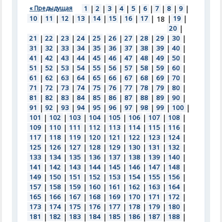
« Предыдущая
1
|
2
|
3
|
4
|
5
|
6
|
7
|
8
|
9
|
10
|
11
|
12
|
13
|
14
|
15
|
16
|
17
|
|
19
|
18
20
|
21
|
22
|
23
|
24
|
25
|
26
|
27
|
28
|
29
|
30
|
31
|
32
|
33
|
34
|
35
|
36
|
37
|
38
|
39
|
40
|
41
|
42
|
43
|
44
|
45
|
46
|
47
|
48
|
49
|
50
|
51
|
52
|
53
|
54
|
55
|
56
|
57
|
58
|
59
|
60
|
61
|
62
|
63
|
64
|
65
|
66
|
67
|
68
|
69
|
70
|
71
|
72
|
73
|
74
|
75
|
76
|
77
|
78
|
79
|
80
|
81
|
82
|
83
|
84
|
85
|
86
|
87
|
88
|
89
|
90
|
91
|
92
|
93
|
94
|
95
|
96
|
97
|
98
|
99
|
100
|
101
|
102
|
103
|
104
|
105
|
106
|
107
|
108
|
109
|
110
|
111
|
112
|
113
|
114
|
115
|
116
|
117
|
118
|
119
|
120
|
121
|
122
|
123
|
124
|
125
|
126
|
127
|
128
|
129
|
130
|
131
|
132
|
133
|
134
|
135
|
136
|
137
|
138
|
139
|
140
|
141
|
142
|
143
|
144
|
145
|
146
|
147
|
148
|
149
|
150
|
151
|
152
|
153
|
154
|
155
|
156
|
157
|
158
|
159
|
160
|
161
|
162
|
163
|
164
|
165
|
166
|
167
|
168
|
169
|
170
|
171
|
172
|
173
|
174
|
175
|
176
|
177
|
178
|
179
|
180
|
181
|
182
|
183
|
184
|
185
|
186
|
187
|
188
|