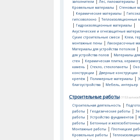
|
|
заполнители
Лес, пиломатериалы
|
Кровельные материалы
Стеновые м
|
|
Керамические материалы
Гипсок
|
гипсоволокно
Теплоизоляционные 
|
|
Гидроизоляционные материалы
Акустические и огнезащитные матери
|
Сухие строительные смеси
Клеи, ге
|
монтажные пены
Лакокрасочные м
|
Материалы для устройства потолков
|
для устройства полов
Материалы для
|
стен
Керамическая плитка, керамог
|
|
камень
Стекло, стеклопакеты
Око
|
конструкции
Дверные конструкции
|
|
крепёж
Полимерные материалы
Э
|
благоустройства
Мебель, интерьер
Строительные работы
(1153 записей
|
Строительная деятельность
Подгот
|
|
работы
Геодезические работы
Зе
|
|
работы
Устройство фундаментов
|
работы
Бетонные и железобетонны
|
Монтажные работы
Плотницкие раб
|
Кровельные работы
Теплоизоляци