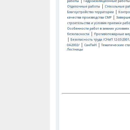
|
работы
Гидроизоляционные работы
|
Отделочные работы
Стекольные ра
|
Благоустройство территории
Контро
|
качества производства СМР
Заверш
строительства и условия приемки рабо
Особенности работ в зимних условиях
|
безопасности
Противопожарные ме
|
Безопасность труда /СНиП 12-03-2001
|
|
04-2002/
СанПиН
Тематические ста
Лестницы