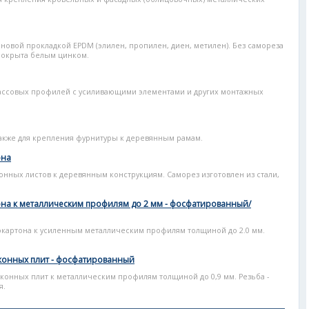
новой прокладкой EPDM (элилен, пропилен, диен, метилен). Без самореза
 покрыта белым цинком.
ассовых профилей с усиливающими элементами и других монтажных
акже для крепления фурнитуры к деревянным рамам.
она
нных листов к деревянным конструкциям. Саморез изготовлен из стали,
она к металлическим профилям до 2 мм - фосфатированный/
картона к усиленным металлическим профилям толщиной до 2.0 мм.
конных плит - фосфатированный
конных плит к металлическим профилям толщиной до 0,9 мм. Резьба -
я.