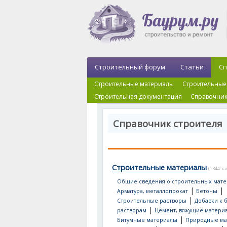
Строительный форум
Статьи
Сп
Строительные материалы
Строительные
Строительная документация
Справочник
Справочник строителя
Строительные материалы
(1344 з
Общие сведения о строительных мате
|
|
Арматура, металлопрокат
Бетоны
|
Строительные растворы
Добавки к 
|
растворам
Цемент, вяжущие матери
|
Битумные материалы
Природные ма