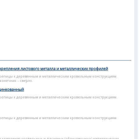
 крепления листового металла и металлических профилей
репицы к деревянным и металлическим кровельным конструкциям.
конечник – сверло.
оцинкованный
репицы к деревянным и металлическим кровельным конструкциям.
репицы к деревянным и металлическим кровельным конструкциям.
я крепления кровельных и фасадных (облицовочных) металлических