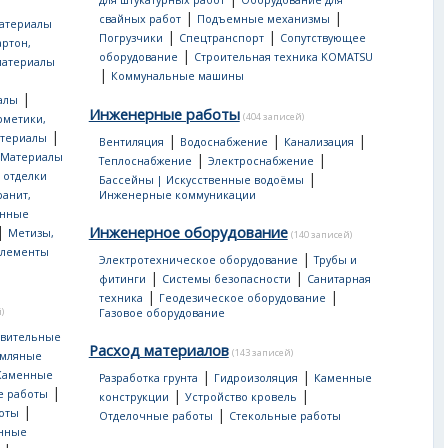
для штукатурных работ
Оборудование для
|
|
свайных работ
Подъемные механизмы
атериалы
|
|
Погрузчики
Спецтранспорт
Сопутствующее
артон,
|
оборудование
Строительная техника KOMATSU
материалы
|
Коммунальные машины
|
алы
Инженерные работы
(404 записей)
рметики,
|
атериалы
|
|
|
Вентиляция
Водоснабжение
Канализация
Материалы
|
|
Теплоснабжение
Электроснабжение
 отделки
|
Бассейны | Искусственные водоёмы
ранит,
Инженерные коммуникации
нные
|
Инженерное оборудование
Метизы,
(140 записей)
лементы
|
Электротехническое оборудование
Трубы и
|
|
фитинги
Системы безопасности
Санитарная
|
|
техника
Геодезическое оборудование
)
Газовое оборудование
овительные
Расход материалов
(143 записей)
мляные
|
|
Каменные
Разработка грунта
Гидроизоляция
Каменные
|
|
|
е работы
конструкции
Устройство кровель
|
|
оты
Отделочные работы
Стекольные работы
онные