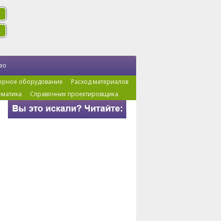
во
ерное оборудование
Расход материалов
ематика
Справочник проектировщика