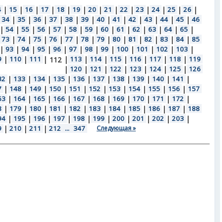
4
|
15
|
16
|
17
|
18
|
19
|
20
|
21
|
22
|
23
|
24
|
25
|
26
|
34
|
35
|
36
|
37
|
38
|
39
|
40
|
41
|
42
|
43
|
44
|
45
|
46
|
54
|
55
|
56
|
57
|
58
|
59
|
60
|
61
|
62
|
63
|
64
|
65
|
73
|
74
|
75
|
76
|
77
|
78
|
79
|
80
|
81
|
82
|
83
|
84
|
85
|
93
|
94
|
95
|
96
|
97
|
98
|
99
|
100
|
101
|
102
|
103
|
9
|
110
|
111
|
|
113
|
114
|
115
|
116
|
117
|
118
|
119
112
|
120
|
121
|
122
|
123
|
124
|
125
|
126
32
|
133
|
134
|
135
|
136
|
137
|
138
|
139
|
140
|
141
|
7
|
148
|
149
|
150
|
151
|
152
|
153
|
154
|
155
|
156
|
157
63
|
164
|
165
|
166
|
167
|
168
|
169
|
170
|
171
|
172
|
8
|
179
|
180
|
181
|
182
|
183
|
184
|
185
|
186
|
187
|
188
94
|
195
|
196
|
197
|
198
|
199
|
200
|
201
|
202
|
203
|
9
|
210
|
211
|
212
...
347
Следующая »