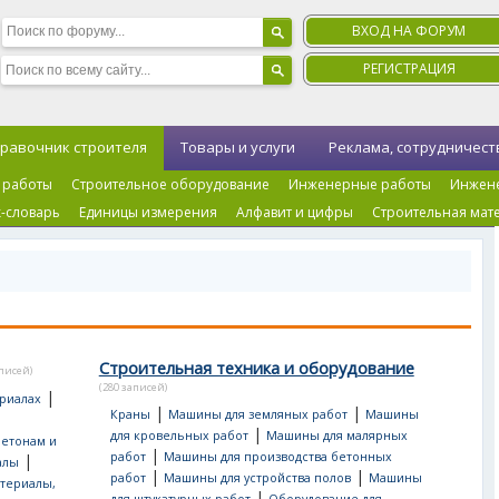
ВХОД НА ФОРУМ
РЕГИСТРАЦИЯ
равочник строителя
Товары и услуги
Реклама, сотрудничест
 работы
Строительное оборудование
Инженерные работы
Инжен
-словарь
Единицы измерения
Алфавит и цифры
Строительная мат
Строительная техника и оборудование
аписей)
(280 записей)
|
риалах
|
|
Краны
Машины для земляных работ
Машины
|
для кровельных работ
Машины для малярных
бетонам и
|
работ
Машины для производства бетонных
|
алы
|
|
работ
Машины для устройства полов
Машины
териалы,
|