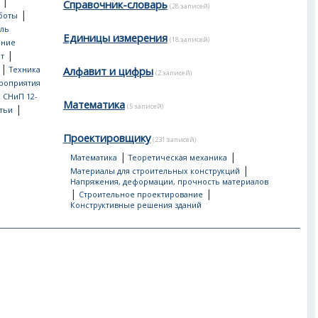
|
Справочник-словарь
(28 записей)
|
боты
ль
Единицы измерения
(18 записей)
ение
|
т
|
Алфавит и цифры
Техника
(2 записей)
роприятия
, СНиП 12-
Математика
(5 записей)
|
тьи
Проектировщику
(231 записей)
|
|
Математика
Теоретическая механика
|
Материалы для строительных конструкций
Напряжения, деформации, прочность материалов
|
|
Строительное проектирование
Конструктивные решения зданий