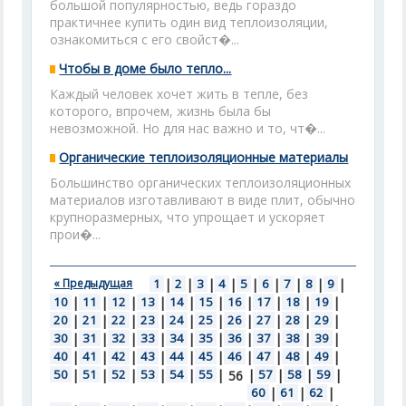
большой популярностью, ведь гораздо
практичнее купить один вид теплоизоляции,
ознакомиться с его свойст�...
Чтобы в доме было тепло...
Каждый человек хочет жить в тепле, без
которого, впрочем, жизнь была бы
невозможной. Но для нас важно и то, чт�...
Органические теплоизоляционные материалы
Большинство органических теплоизоляционных
материалов изготавливают в виде плит, обычно
крупноразмерных, что упрощает и ускоряет
прои�...
« Предыдущая
1
|
2
|
3
|
4
|
5
|
6
|
7
|
8
|
9
|
10
|
11
|
12
|
13
|
14
|
15
|
16
|
17
|
18
|
19
|
20
|
21
|
22
|
23
|
24
|
25
|
26
|
27
|
28
|
29
|
30
|
31
|
32
|
33
|
34
|
35
|
36
|
37
|
38
|
39
|
40
|
41
|
42
|
43
|
44
|
45
|
46
|
47
|
48
|
49
|
50
|
51
|
52
|
53
|
54
|
55
|
|
57
|
58
|
59
|
56
60
|
61
|
62
|