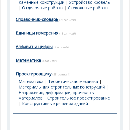
Каменные конструкции
|
Устройство кровель
|
Отделочные работы
|
Стекольные работы
Справочник-словарь
(28 записей)
Единицы измерения
(18 записей)
Алфавит и цифры
(2 записей)
Математика
(5 записей)
Проектировщику
(231 записей)
Математика
|
Теоретическая механика
|
Материалы для строительных конструкций
|
Напряжения, деформации, прочность
материалов
|
Строительное проектирование
|
Конструктивные решения зданий