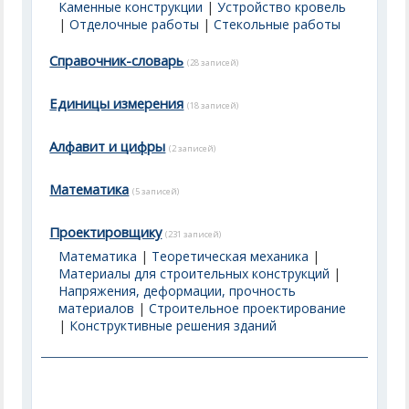
Каменные конструкции
|
Устройство кровель
|
Отделочные работы
|
Стекольные работы
Справочник-словарь
(28 записей)
Единицы измерения
(18 записей)
Алфавит и цифры
(2 записей)
Математика
(5 записей)
Проектировщику
(231 записей)
Математика
|
Теоретическая механика
|
Материалы для строительных конструкций
|
Напряжения, деформации, прочность
материалов
|
Строительное проектирование
|
Конструктивные решения зданий