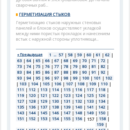
сварочных раб...
ГЕРМЕТИЗАЦИЯ СТЫКОВ
Герметизацию стыков наружных стеновых
панелей и блоков осуществляют укладкой
между ними пористых прокладок и нанесением
встык с наружной стороны уплотняющи...
« Предыдущая
1
...
57
|
58
|
59
|
60
|
61
|
62
|
63
|
64
|
65
|
66
|
67
|
68
|
69
|
70
|
71
|
72
|
73
|
74
|
75
|
76
|
77
|
78
|
79
|
80
|
81
|
82
|
83
|
84
|
85
|
86
|
87
|
88
|
89
|
90
|
91
|
92
|
93
|
94
|
95
|
96
|
97
|
98
|
99
|
100
|
101
|
102
|
103
|
104
|
105
|
106
|
107
|
108
|
109
|
110
|
111
|
112
|
113
|
114
|
115
|
116
|
117
|
118
|
119
|
120
|
121
|
122
|
123
|
124
|
125
|
126
|
127
|
128
|
129
|
130
|
131
|
132
|
133
|
134
|
135
|
136
|
137
|
138
|
139
|
140
|
141
|
142
|
143
|
144
|
145
|
146
|
147
|
148
|
149
|
150
|
151
|
152
|
153
|
154
|
155
|
156
|
|
158
|
157
159
|