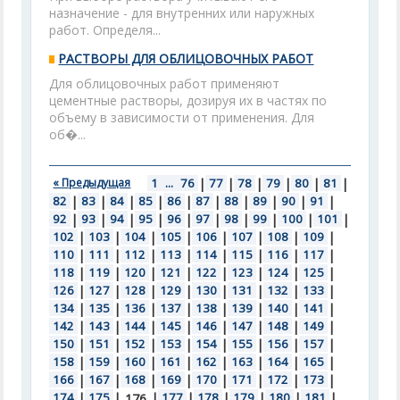
назначение - для внутренних или наружных
работ. Определя...
РАСТВОРЫ ДЛЯ ОБЛИЦОВОЧНЫХ РАБОТ
Для облицовочных работ применяют
цементные растворы, дозируя их в частях по
объему в зависимости от применения. Для
об�...
« Предыдущая
1
...
76
|
77
|
78
|
79
|
80
|
81
|
82
|
83
|
84
|
85
|
86
|
87
|
88
|
89
|
90
|
91
|
92
|
93
|
94
|
95
|
96
|
97
|
98
|
99
|
100
|
101
|
102
|
103
|
104
|
105
|
106
|
107
|
108
|
109
|
110
|
111
|
112
|
113
|
114
|
115
|
116
|
117
|
118
|
119
|
120
|
121
|
122
|
123
|
124
|
125
|
126
|
127
|
128
|
129
|
130
|
131
|
132
|
133
|
134
|
135
|
136
|
137
|
138
|
139
|
140
|
141
|
142
|
143
|
144
|
145
|
146
|
147
|
148
|
149
|
150
|
151
|
152
|
153
|
154
|
155
|
156
|
157
|
158
|
159
|
160
|
161
|
162
|
163
|
164
|
165
|
166
|
167
|
168
|
169
|
170
|
171
|
172
|
173
|
174
|
175
|
|
177
|
178
|
179
|
180
|
181
|
176