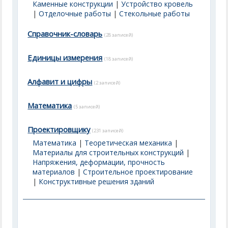
Каменные конструкции
|
Устройство кровель
|
Отделочные работы
|
Стекольные работы
Справочник-словарь
(28 записей)
Единицы измерения
(18 записей)
Алфавит и цифры
(2 записей)
Математика
(5 записей)
Проектировщику
(231 записей)
Математика
|
Теоретическая механика
|
Материалы для строительных конструкций
|
Напряжения, деформации, прочность
материалов
|
Строительное проектирование
|
Конструктивные решения зданий