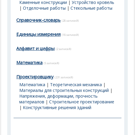
Каменные конструкции
|
Устройство кровель
|
Отделочные работы
|
Стекольные работы
Справочник-словарь
(28 записей)
Единицы измерения
(18 записей)
Алфавит и цифры
(2 записей)
Математика
(5 записей)
Проектировщику
(231 записей)
Математика
|
Теоретическая механика
|
Материалы для строительных конструкций
|
Напряжения, деформации, прочность
материалов
|
Строительное проектирование
|
Конструктивные решения зданий