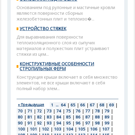
Основанием под рулонные и мастичные кровли
являются поверхности сборных
железобетонных плит и теплоизо�...
УСТРОЙСТВО СТЯЖЕК
Для выравнивания поверхности
теплоизоляционного слоя из сыпучих
материалов и полужестких плит устраивают
стяжки из цем...
КОНСТРУКТИВНЫЕ ОСОБЕННОСТИ
СТРОПИЛЬНЫХ ФЕРМ
Конструкция крыши включает в себя множество
элементов, не все крыши включают в себя
полный набор элем...
« Предыдущая
1
...
64
|
65
|
66
|
67
|
68
|
69
|
70
|
71
|
72
|
73
|
74
|
75
|
76
|
77
|
78
|
79
|
80
|
81
|
82
|
83
|
84
|
85
|
86
|
87
|
88
|
89
|
90
|
91
|
92
|
93
|
94
|
95
|
96
|
97
|
98
|
99
|
100
|
101
|
102
|
103
|
104
|
105
|
106
|
107
|