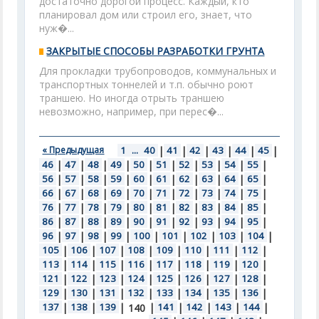
достаточно дорогой процесс. Каждый, кто
планировал дом или строил его, знает, что
нуж�...
ЗАКРЫТЫЕ СПОСОБЫ РАЗРАБОТКИ ГРУНТА
Для прокладки трубопроводов, коммунальных и
транспортных тоннелей и т.п. обычно роют
траншею. Но иногда отрыть траншею
невозможно, например, при перес�...
« Предыдущая
1
...
40
|
41
|
42
|
43
|
44
|
45
|
46
|
47
|
48
|
49
|
50
|
51
|
52
|
53
|
54
|
55
|
56
|
57
|
58
|
59
|
60
|
61
|
62
|
63
|
64
|
65
|
66
|
67
|
68
|
69
|
70
|
71
|
72
|
73
|
74
|
75
|
76
|
77
|
78
|
79
|
80
|
81
|
82
|
83
|
84
|
85
|
86
|
87
|
88
|
89
|
90
|
91
|
92
|
93
|
94
|
95
|
96
|
97
|
98
|
99
|
100
|
101
|
102
|
103
|
104
|
105
|
106
|
107
|
108
|
109
|
110
|
111
|
112
|
113
|
114
|
115
|
116
|
117
|
118
|
119
|
120
|
121
|
122
|
123
|
124
|
125
|
126
|
127
|
128
|
129
|
130
|
131
|
132
|
133
|
134
|
135
|
136
|
137
|
138
|
139
|
|
141
|
142
|
143
|
144
|
140