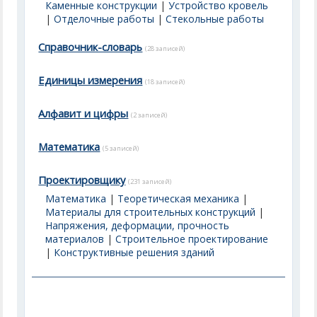
Каменные конструкции
|
Устройство кровель
|
Отделочные работы
|
Стекольные работы
Справочник-словарь
(28 записей)
Единицы измерения
(18 записей)
Алфавит и цифры
(2 записей)
Математика
(5 записей)
Проектировщику
(231 записей)
Математика
|
Теоретическая механика
|
Материалы для строительных конструкций
|
Напряжения, деформации, прочность
материалов
|
Строительное проектирование
|
Конструктивные решения зданий