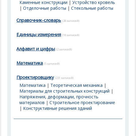
Каменные конструкции
|
Устройство кровель
|
Отделочные работы
|
Стекольные работы
Справочник-словарь
(28 записей)
Единицы измерения
(18 записей)
Алфавит и цифры
(2 записей)
Математика
(5 записей)
Проектировщику
(231 записей)
Математика
|
Теоретическая механика
|
Материалы для строительных конструкций
|
Напряжения, деформации, прочность
материалов
|
Строительное проектирование
|
Конструктивные решения зданий