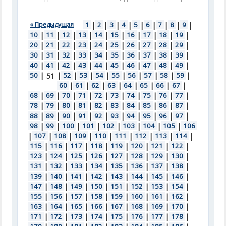
« Предыдущая
1
|
2
|
3
|
4
|
5
|
6
|
7
|
8
|
9
|
10
|
11
|
12
|
13
|
14
|
15
|
16
|
17
|
18
|
19
|
20
|
21
|
22
|
23
|
24
|
25
|
26
|
27
|
28
|
29
|
30
|
31
|
32
|
33
|
34
|
35
|
36
|
37
|
38
|
39
|
40
|
41
|
42
|
43
|
44
|
45
|
46
|
47
|
48
|
49
|
50
|
|
52
|
53
|
54
|
55
|
56
|
57
|
58
|
59
|
51
60
|
61
|
62
|
63
|
64
|
65
|
66
|
67
|
68
|
69
|
70
|
71
|
72
|
73
|
74
|
75
|
76
|
77
|
78
|
79
|
80
|
81
|
82
|
83
|
84
|
85
|
86
|
87
|
88
|
89
|
90
|
91
|
92
|
93
|
94
|
95
|
96
|
97
|
98
|
99
|
100
|
101
|
102
|
103
|
104
|
105
|
106
|
107
|
108
|
109
|
110
|
111
|
112
|
113
|
114
|
115
|
116
|
117
|
118
|
119
|
120
|
121
|
122
|
123
|
124
|
125
|
126
|
127
|
128
|
129
|
130
|
131
|
132
|
133
|
134
|
135
|
136
|
137
|
138
|
139
|
140
|
141
|
142
|
143
|
144
|
145
|
146
|
147
|
148
|
149
|
150
|
151
|
152
|
153
|
154
|
155
|
156
|
157
|
158
|
159
|
160
|
161
|
162
|
163
|
164
|
165
|
166
|
167
|
168
|
169
|
170
|
171
|
172
|
173
|
174
|
175
|
176
|
177
|
178
|